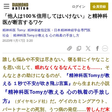
ログイン
「他人は100％信用してはいけない」と精神科
医が断言するワケ
精神科医 Tomy:
精神保健指定医・日本精神神経学会専門医
社会
精神科医Tomyが教える 心の執着の手放し方
2023年1月17日 3:20
誰しも悩みや不安は尽きない。寝る前にイヤなこと
を思い出して、
眠れなくなるなんてことも……
。そ
んなときの助けになるのが、
『精神科医Tomyが教
える １秒で不安が吹き飛ぶ言葉』
から生まれた小説
『精神科医Tomyが教える 心の執着の手放し
方』
だ。
ゲイのカミングアウト、
（ダイヤモンド社）
パートナーとの死別、うつ病の発症……
苦しんだ末