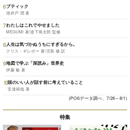
ブティック
池井戸 潤 著
わたしはこれでやせました
MEGUMI 著/道下将太郎 監修
人生は気づかぬうちにすぎるから。
クリス・ギレボー 著/児島 修 訳
地図で学ぶ「深読み」世界史
伊藤 敏 著
頭のいい人が話す前に考えていること
安達裕哉 著
(POSデータ調べ、7/26～8/1)
特集