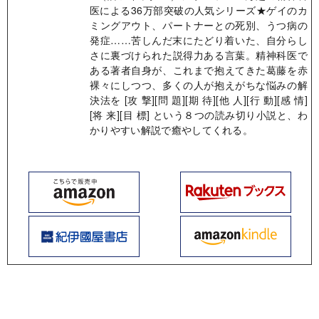
医による36万部突破の人気シリーズ★ゲイのカ
ミングアウト、パートナーとの死別、うつ病の
発症……苦しんだ末にたどり着いた、自分らし
さに裏づけられた説得力ある言葉。精神科医で
ある著者自身が、これまで抱えてきた葛藤を赤
裸々にしつつ、多くの人が抱えがちな悩みの解
決法を [攻 撃][問 題][期 待][他 人][行 動][感 情]
[将 来][目 標] という８つの読み切り小説と、わ
かりやすい解説で癒やしてくれる。