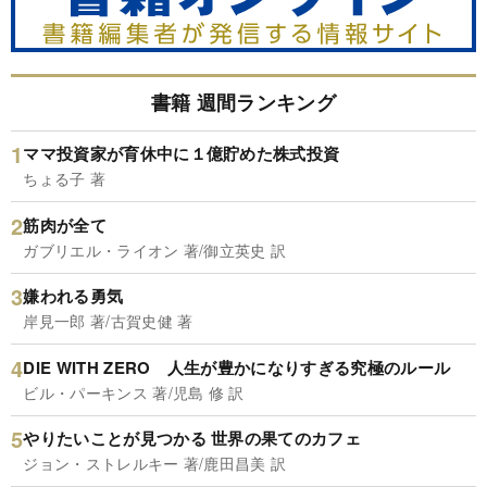
書籍 週間ランキング
ママ投資家が育休中に１億貯めた株式投資
ちょる子 著
筋肉が全て
ガブリエル・ライオン 著/御立英史 訳
嫌われる勇気
岸見一郎 著/古賀史健 著
DIE WITH ZERO 人生が豊かになりすぎる究極のルール
ビル・パーキンス 著/児島 修 訳
やりたいことが見つかる 世界の果てのカフェ
ジョン・ストレルキー 著/鹿田昌美 訳