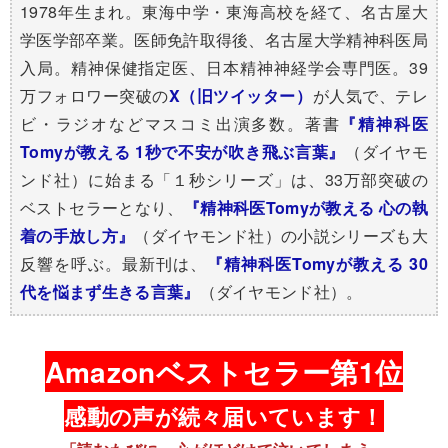
1978年生まれ。東海中学・東海高校を経て、名古屋大
学医学部卒業。医師免許取得後、名古屋大学精神科医局
入局。精神保健指定医、日本精神神経学会専門医。39
万フォロワー突破の​
X（旧ツイッター）
が人気で、テレ
ビ・ラジオなどマスコミ出演多数。著書
『精神科医
Tomyが教える 1秒で不安が吹き飛ぶ言葉』
（ダイヤモ
ンド社）に始まる「１秒シリーズ」は、33万部突破の
ベストセラーとなり、
『精神科医Tomyが教える 心の執
着の手放し方』
（ダイヤモンド社）の小説シリーズも大
反響を呼ぶ。最新刊は、
『精神科医Tomyが教える 30
代を悩まず生きる言葉』
（ダイヤモンド社）。
Amazonベストセラー第1位
感動の声が続々届いています！