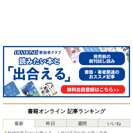
書籍オンライン 記事ランキング
最新
昨日
週間
いいね
精神科医Tomyが教える １秒で不安が吹き飛ぶ言葉