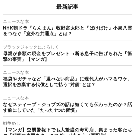
最新記事
ニュースな本
NHK朝ドラ『らんまん』牧野富太郎と『ばけばけ』小泉八雲
をつなぐ「意外な共通点」とは？
ブラックジャックによろしく
母親が多額の現金をプレゼント→断る息子に告げられた「衝
撃の事実」【マンガ】
ニュースな本
福袋やガチャなど「選べない商品」に現代人がハマるワケ。
選択を放棄する代償として払う“対価”とは？
ニュースな本
なぜスティーブ・ジョブズの話は短くても伝わったのか？話
す前にしていた「たった1つの習慣」
戦争めし
【マンガ】空襲警報下でも大繁盛の寿司店、集まった客たち