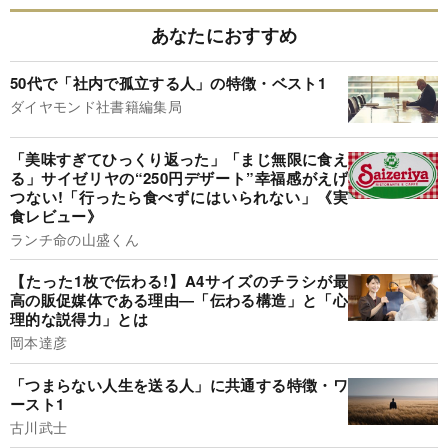
あなたにおすすめ
50代で「社内で孤立する人」の特徴・ベスト1
ダイヤモンド社書籍編集局
「美味すぎてひっくり返った」「まじ無限に食え
る」サイゼリヤの“250円デザート”幸福感がえげ
つない!「行ったら食べずにはいられない」《実
食レビュー》
ランチ命の山盛くん
【たった1枚で伝わる!】A4サイズのチラシが最
高の販促媒体である理由―「伝わる構造」と「心
理的な説得力」とは
岡本達彦
「つまらない人生を送る人」に共通する特徴・ワ
ースト1
古川武士