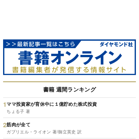
書籍 週間ランキング
ママ投資家が育休中に１億貯めた株式投資
ちょる子 著
筋肉が全て
ガブリエル・ライオン 著/御立英史 訳