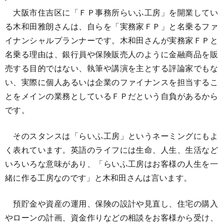
大阪市住吉区に「ＦＰ事務所らいふ工房」を開業してい
る木和田雅朗さんは、自らを「実務家ＦＰ」と名乗るファ
イナンシャルプランナーです。木和田さんが実務家ＦＰと
名乗る理由は、銀行員や保険販売人のように金融商品を販
売する目的ではない、執筆や講演を主とする評論家でもな
い、実際に個人あるいは企業のファイナンスを担当するこ
とをメインの業務としているＦＰだという自負があるから
です。
そのスタンスは「らいふ工房」というネーミングにもよ
く表れています。英語のライフには生命、人生、生活など
いろいろな意味があり、「らいふ工房はお客様の人生を一
緒に作る工房なのです」と木和田さんは言います。
預貯金や資産の運用、保険の設計や見直し、住宅の購入
やローンの計画、資金作りなどの相談をお客様から受け、