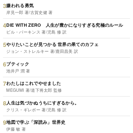
嫌われる勇気
岸見一郎 著/古賀史健 著
DIE WITH ZERO 人生が豊かになりすぎる究極のルール
ビル・パーキンス 著/児島 修 訳
やりたいことが見つかる 世界の果てのカフェ
ジョン・ストレルキー 著/鹿田昌美 訳
ブティック
池井戸 潤 著
わたしはこれでやせました
MEGUMI 著/道下将太郎 監修
人生は気づかぬうちにすぎるから。
クリス・ギレボー 著/児島 修 訳
地図で学ぶ「深読み」世界史
伊藤 敏 著