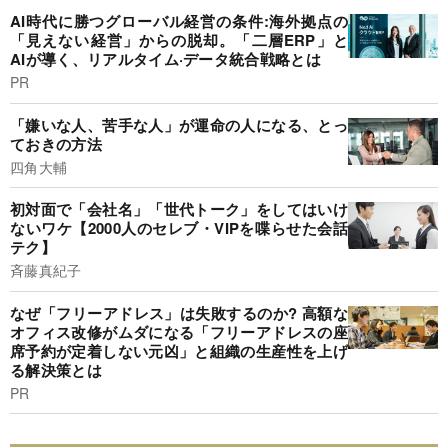
AI時代に勝つグローバル経営の条件:海外拠点の
「見えない経営」からの脱却。「二層ERP」と
AIが導く、リアルタイム·データ統合戦略とは
PR
「嫌いな人、苦手な人」が運命の人になる、とっ
ておきの方法
四角大輔
初対面で「会社名」「世代トーク」をしてはいけ
ないワケ【2000人のセレブ・VIPを喋らせた会話
テク】
斉藤真紀子
なぜ「フリーアドレス」は失敗するのか? 高額な
オフィス改修がムダになる「フリーアドレスの座
席予約が定着しない元凶」と組織の生産性を上げ
る解決策とは
PR