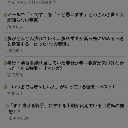
ダイヤモンド社書籍編集局
メールで「～です」を「～と思います」とわざわざ書く人
が知らない事実
西田延弘
脳がどんどん疲れていく…脳科学者が真っ先にやめるべき
と断言する「たった1つの習慣」
川島隆太
暴行・暴言を繰り返していた非行少年→教官が気づけなか
った「ある特徴」【マンガ】
宮口幸治
「いつまでも若々しい人」がやっている習慣・ベスト1
古川武士
「すぐ逃げる若手」にデキる上司が伝えている〈逆転の発
想〉
田中耕比古