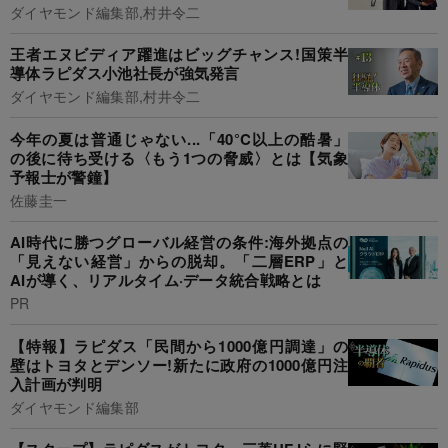
ダイヤモンド編集部,村井令二
王者エヌビディア躍進はビッグチャンス!国策半
導体ラピダス小池社長が強気発言
ダイヤモンド編集部,村井令二
今年の夏は普通じゃない...「40°C以上の酷暑」
の後に待ち受ける〈もう1つの脅威〉とは【気象
予報士が警鐘】
佐藤圭一
AI時代に勝つグローバル経営の条件:海外拠点の
「見えない経営」からの脱却。「二層ERP」と
AIが導く、リアルタイム·データ統合戦略とは
PR
【特報】ラピダス「民間から1000億円調達」の
壁はトヨタとデンソー!新たに政府の1000億円注
入計画が判明
ダイヤモンド編集部