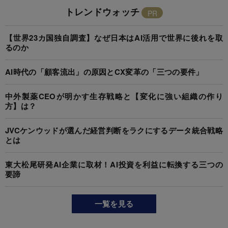
トレンドウォッチ
【世界23カ国独自調査】なぜ日本はAI活用で世界に後れを取
るのか
AI時代の「顧客流出」の原因とCX変革の「三つの要件」
中外製薬CEOが明かす生存戦略と【変化に強い組織の作り
方】は？
JVCケンウッドが選んだ経営判断をラクにするデータ統合戦略
とは
東大松尾研発AI企業に取材！AI投資を利益に転換する三つの
要諦
一覧を見る