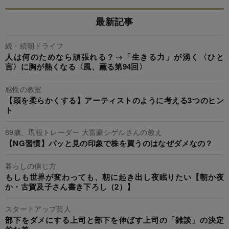
最新記事
続・続朝ドライフ
人は何のためなら頑張れる？→「生きる力」が湧く〈ひと
言〉に胸が熱くなる〈風、薫る第94回〉
感性の教室
【頭を柔らかくする】アーティストのように考える3つのヒン
ト
89歳、現役トレーダー 大富豪シゲルさんの教え
【NG習慣】パッと見の印象で株を買うのはなぜダメなの？
暮らしの信じ方
もしも世界が変わっても、朝に起き出し夜眠りたい【朝か夜
か・古賀及子さん書き下ろし（2）】
スタートアップ芸人
部下をダメにする上司と部下を伸ばす上司の「雑談」の決定