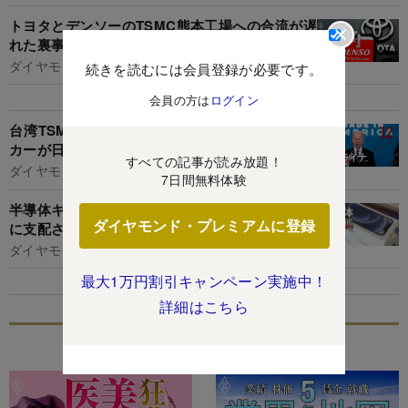
トヨタとデンソーのTSMC熊本工場への合流が遅
れた裏事情、「ソニー優遇」を修正できるか
ダイヤモンド編集部,村井令二
続きを読むには会員登録が必要です。
会員の方は
ログイン
台湾TSMCに続き米インテルも！半導体2大メー
カーが日本に上陸する「地政学的」理由
すべての記事が読み放題！
ダイヤモンド編集部,村井令二
7日間無料体験
半導体キオクシアの上場難航、韓国ハイニックス
ダイヤモンド・プレミアムに登録
に支配される未来シナリオも
ダイヤモンド編集部,村井令二
最大1万円割引キャンペーン実施中！
詳細はこちら
特集