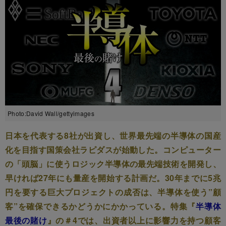
Photo:David Wall/gettyimages
日本を代表する8社が出資し、世界最先端の半導体の国産
化を目指す国策会社ラピダスが始動した。コンピューター
の「頭脳」に使うロジック半導体の最先端技術を開発し、
早ければ27年にも量産を開始する計画だ。30年までに5兆
円を要する巨大プロジェクトの成否は、半導体を使う”顧
客”を確保できるかどうかにかかっている。特集『
半導体
最後の賭け
』の＃4では、出資者以上に影響力を持つ顧客