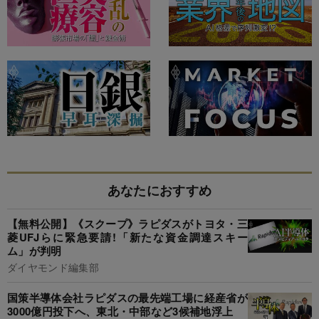
あなたにおすすめ
【無料公開】《スクープ》ラピダスがトヨタ・三
菱UFJらに緊急要請!「新たな資金調達スキー
ム」が判明
ダイヤモンド編集部
国策半導体会社ラピダスの最先端工場に経産省が
3000億円投下へ、東北・中部など3候補地浮上