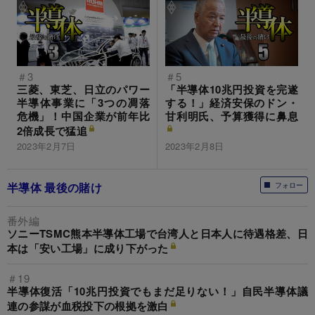
＃3
＃5
三菱、東芝、日立のパワー
「半導体10兆円投資を完遂
半導体事業に「3つの凋落
する！」経済安保のドン・
危機」！中国企業が前年比
甘利明氏、予算獲得に鼻息
2倍成長で猛追
2023年2月7日
2023年2月8日
半導体 最後の賭け
フォロー
番外編
ソニーTSMC熊本半導体工場で台湾人と日本人に待遇格差、日
本は「安い工場」に成り下がった
＃19
半導体復活「10兆円投資でもまだ足りない！」自民半導体議
連の参謀が血税投下の根拠を激白