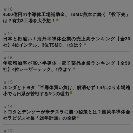
＃18
4500億円の半導体工場補助金、TSMC熊本に続く「投下先」
は？有力3工場を大予想！
＃17
日本と桁違い！海外半導体企業の売上高ランキング【全30
社】4位インテル、3位TSMC、1位は？
＃16
年収増加率が高い半導体・電子部品企業ランキング【全50
社】4位レーザーテック、1位は？
＃15
ホンダとトヨタ「半導体買い負け」解消せず！4年ぶり市場縮
小でも日系が苦戦する3つの理由
＃14
トヨタとデンソーが米テスラに勝つ秘策とは？国策半導体会
社ラピダス社長「20年計画」の全貌
＃13