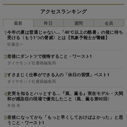
アクセスランキング
最新
昨日
週間
会員
今年の夏は普通じゃない…「40℃以上の酷暑」の後に待ち
受ける〈もう1つの脅威〉とは【気象予報士が警鐘】
佐藤圭一
老後にダントツで後悔すること・ワースト1
ダイヤモンド社書籍編集局
すさまじく仕事ができる人の「休日の習慣」ベスト1
ダイヤモンド社書籍編集局
史実を知るとハッとする…『風、薫る』実在モデル・大関
和が感染症の現場で優先したこと〈風、薫る第92回〉
木俣 冬
老後になってから「もっと早くしておけばよかった」と思
うこと・ワースト1