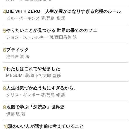
DIE WITH ZERO 人生が豊かになりすぎる究極のルール
ビル・パーキンス 著/児島 修 訳
やりたいことが見つかる 世界の果てのカフェ
ジョン・ストレルキー 著/鹿田昌美 訳
ブティック
池井戸 潤 著
わたしはこれでやせました
MEGUMI 著/道下将太郎 監修
人生は気づかぬうちにすぎるから。
クリス・ギレボー 著/児島 修 訳
地図で学ぶ「深読み」世界史
伊藤 敏 著
頭のいい人が話す前に考えていること