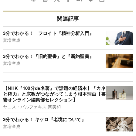
関連記事
3分でわかる！ フロイト『精神分析入門』
富増章成
3分でわかる！『旧約聖書』と『新約聖書』
富増章成
【NHK『100分de名著』で話題の経済本】「カネ
と権力」と宗教がつながってしまう根本理由【書
籍オンライン編集部セレクション】
ヤニス・バルファキス,関美和
3分でわかる！ キケロ『老境について』
富増章成