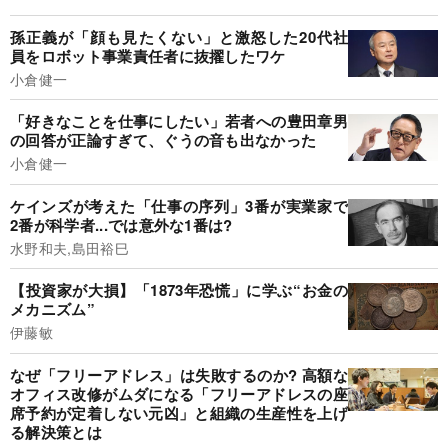
孫正義が「顔も見たくない」と激怒した20代社
員をロボット事業責任者に抜擢したワケ
小倉健一
「好きなことを仕事にしたい」若者への豊田章男
の回答が正論すぎて、ぐうの音も出なかった
小倉健一
ケインズが考えた「仕事の序列」3番が実業家で
2番が科学者...では意外な1番は?
水野和夫,島田裕巳
【投資家が大損】「1873年恐慌」に学ぶ“お金の
メカニズム”
伊藤敏
なぜ「フリーアドレス」は失敗するのか? 高額な
オフィス改修がムダになる「フリーアドレスの座
席予約が定着しない元凶」と組織の生産性を上げ
る解決策とは