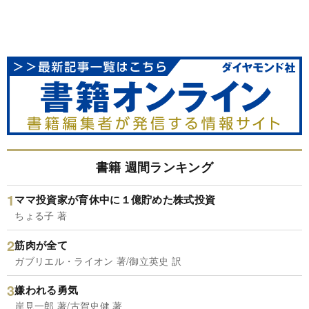
書籍 週間ランキング
ママ投資家が育休中に１億貯めた株式投資
ちょる子 著
筋肉が全て
ガブリエル・ライオン 著/御立英史 訳
嫌われる勇気
岸見一郎 著/古賀史健 著