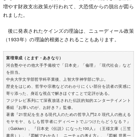
増やす財政支出政策が行われて、大恐慌からの脱出が図ら
れました。
後に発表されたケインズの理論は、ニューディール政策
（1933年）の理論的根拠とされることもあります。
富増章成（とます・あきなり）
河合塾やその他大手予備校で「日本史」「倫理」「現代社会」など
を担当。
中央大学文学部哲学科卒業後、上智大学神学部に学ぶ。
歴史をはじめ、哲学や宗教などのわかりにくい部分を読者の実感に
寄り添った、身近な視点で解きほぐすことで定評がある。
フジテレビ系列にて深夜放送された伝説的知的エンターテイメント
番組『お厚いのが、お好き？』監修。
著書『21世紀を生きる現代人のための哲学入門2.0 現代人の抱える
モヤモヤ、もしも哲学者にディベートでぶつけたらどうなる？』
（Gakken）、『日本史《伝説》になった100人』（王様文庫（三笠
書房））、『図解でわかる！ ニーチェの考え方』、『図解 世界一