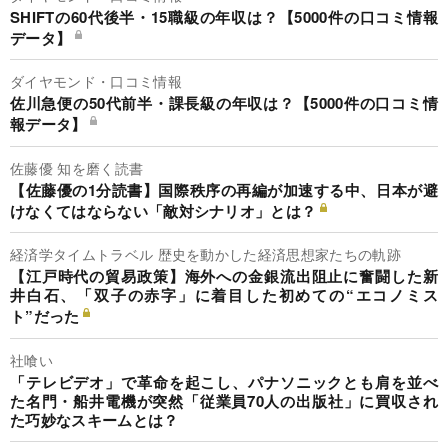
SHIFTの60代後半・15職級の年収は？【5000件の口コミ情報
データ】
ダイヤモンド・口コミ情報
佐川急便の50代前半・課長級の年収は？【5000件の口コミ情
報データ】
佐藤優 知を磨く読書
【佐藤優の1分読書】国際秩序の再編が加速する中、日本が避
けなくてはならない「敵対シナリオ」とは？
経済学タイムトラベル 歴史を動かした経済思想家たちの軌跡
【江戸時代の貿易政策】海外への金銀流出阻止に奮闘した新
井白石、「双子の赤字」に着目した初めての“エコノミス
ト”だった
社喰い
「テレビデオ」で革命を起こし、パナソニックとも肩を並べ
た名門・船井電機が突然「従業員70人の出版社」に買収され
た巧妙なスキームとは？