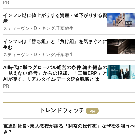
PR
インフレ期に値上がりする資産・値下がりする資
産
スティーヴン・D・キング,千葉敏生
インフレは「勝ち組」と「負け組」を気まぐれに
生む
スティーヴン・D・キング,千葉敏生
AI時代に勝つグローバル経営の条件:海外拠点の
「見えない経営」からの脱却。「二層ERP」と
AIが導く、リアルタイム·データ統合戦略とは
PR
トレンドウォッチ
電通副社長×東大教授が語る「利益の松竹梅」なぜ松を狙うべ
き？