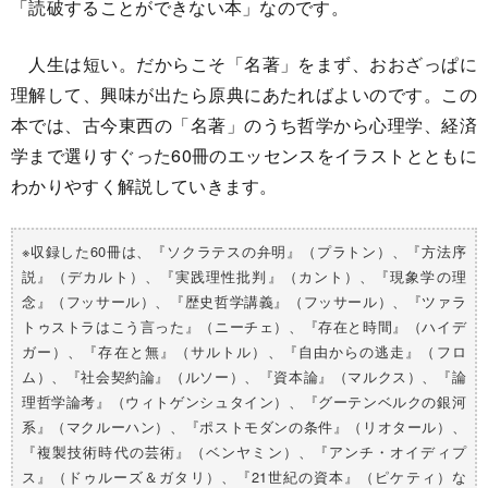
「読破することができない本」なのです。
人生は短い。だからこそ「名著」をまず、おおざっぱに
理解して、興味が出たら原典にあたればよいのです。この
本では、古今東西の「名著」のうち哲学から心理学、経済
学まで選りすぐった60冊のエッセンスをイラストとともに
わかりやすく解説していきます。
※収録した60冊は、『ソクラテスの弁明』（プラトン）、『方法序
説』（デカルト）、『実践理性批判』（カント）、『現象学の理
念』（フッサール）、『歴史哲学講義』（フッサール）、『ツァラ
トゥストラはこう言った』（ニーチェ）、『存在と時間』（ハイデ
ガー）、『存在と無』（サルトル）、『自由からの逃走』（フロ
ム）、『社会契約論』（ルソー）、『資本論』（マルクス）、『論
理哲学論考』（ウィトゲンシュタイン）、『グーテンベルクの銀河
系』（マクルーハン）、『ポストモダンの条件』（リオタール）、
『複製技術時代の芸術』（ベンヤミン）、『アンチ・オイディプ
ス』（ドゥルーズ＆ガタリ）、『21世紀の資本』（ピケティ）な