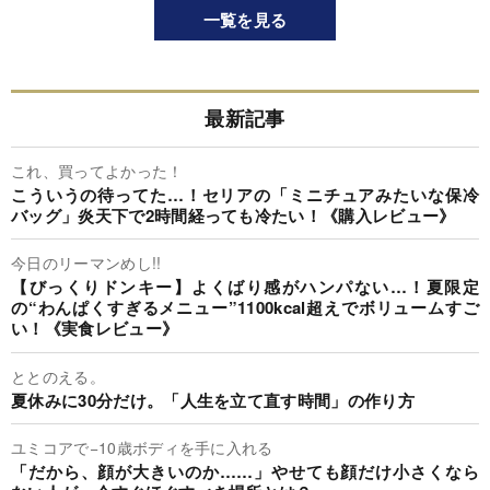
一覧を見る
最新記事
これ、買ってよかった！
こういうの待ってた…！セリアの「ミニチュアみたいな保冷
バッグ」炎天下で2時間経っても冷たい！《購入レビュー》
今日のリーマンめし!!
【びっくりドンキー】よくばり感がハンパない…！夏限定
の“わんぱくすぎるメニュー”1100kcal超えでボリュームすご
い！《実食レビュー》
ととのえる。
夏休みに30分だけ。「人生を立て直す時間」の作り方
ユミコアで−10歳ボディを手に入れる
「だから、顔が大きいのか……」やせても顔だけ小さくなら