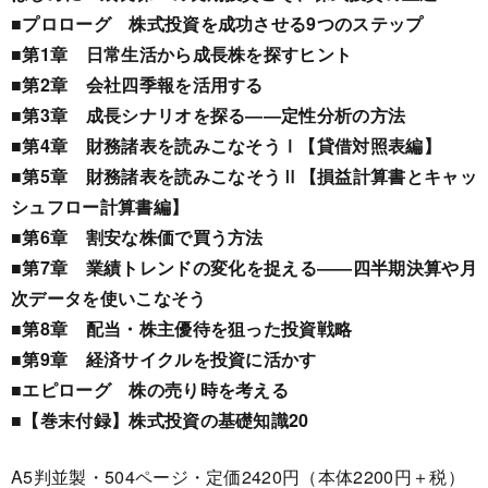
■プロローグ 株式投資を成功させる9つのステップ
■第1章 日常生活から成長株を探すヒント
■第2章 会社四季報を活用する
■第3章 成長シナリオを探る――定性分析の方法
■第4章 財務諸表を読みこなそうⅠ【貸借対照表編】
■第5章 財務諸表を読みこなそうⅡ【損益計算書とキャッ
シュフロー計算書編】
■第6章 割安な株価で買う方法
■第7章 業績トレンドの変化を捉える――四半期決算や月
次データを使いこなそう
■第8章 配当・株主優待を狙った投資戦略
■第9章 経済サイクルを投資に活かす
■エピローグ 株の売り時を考える
■【巻末付録】株式投資の基礎知識20
A5判並製・504ページ・定価2420円（本体2200円＋税）