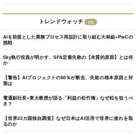
トレンドウォッチ
AIを前提とした業務プロセス再設計に取り組む大林組×PwCの
挑戦
Sky執行役員が明かす、SFA定着失敗の【本質的原因】とは何
か
【警告】AIプロジェクトの60％が断念、失敗の根本原因と対
策は
電通副社長×東大教授が語る「利益の松竹梅」なぜ松を狙うべ
き？
【世界23カ国独自調査】なぜ日本はAI活用で世界に後れを取
るのか