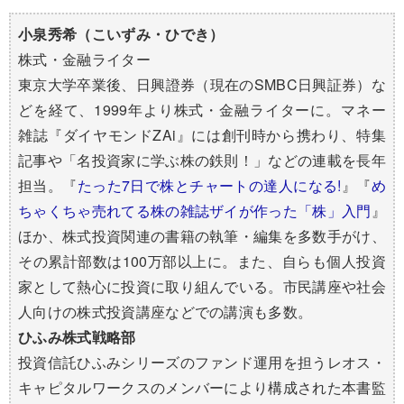
小泉秀希（こいずみ・ひでき）
株式・金融ライター
東京大学卒業後、日興證券（現在のSMBC日興証券）な
どを経て、1999年より株式・金融ライターに。マネー
雑誌『ダイヤモンドZAi』には創刊時から携わり、特集
記事や「名投資家に学ぶ株の鉄則！」などの連載を長年
担当。『
たった7日で株とチャートの達人になる!
』『
め
ちゃくちゃ売れてる株の雑誌ザイが作った「株」入門
』
ほか、株式投資関連の書籍の執筆・編集を多数手がけ、
その累計部数は100万部以上に。また、自らも個人投資
家として熱心に投資に取り組んでいる。市民講座や社会
人向けの株式投資講座などでの講演も多数。
ひふみ株式戦略部
投資信託ひふみシリーズのファンド運用を担うレオス・
キャピタルワークスのメンバーにより構成された本書監