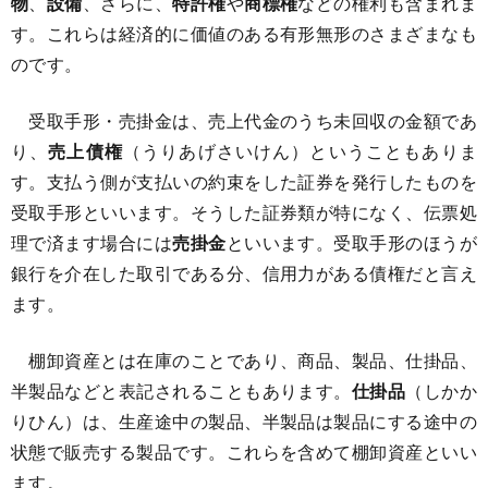
物
、
設備
、さらに、
特許権
や
商標権
などの権利も含まれま
す。これらは経済的に価値のある有形無形のさまざまなも
のです。
受取手形・売掛金は、売上代金のうち未回収の金額であ
り、
売上債権
（うりあげさいけん）ということもありま
す。支払う側が支払いの約束をした証券を発行したものを
受取手形といいます。そうした証券類が特になく、伝票処
理で済ます場合には
売掛金
といいます。受取手形のほうが
銀行を介在した取引である分、信用力がある債権だと言え
ます。
棚卸資産とは在庫のことであり、商品、製品、仕掛品、
半製品などと表記されることもあります。
仕掛品
（しかか
りひん）は、生産途中の製品、半製品は製品にする途中の
状態で販売する製品です。これらを含めて棚卸資産といい
ます。