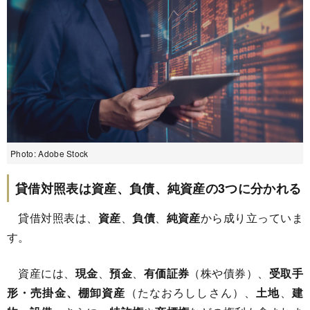
Photo: Adobe Stock
貸借対照表は資産、負債、純資産の3つに分かれる
貸借対照表は、
資産
、
負債
、
純資産
から成り立っていま
す。
資産には、
現金
、
預金
、
有価証券
（株や債券）、
受取手
形・売掛金、棚卸資産
（たなおろししさん）、
土地
、
建