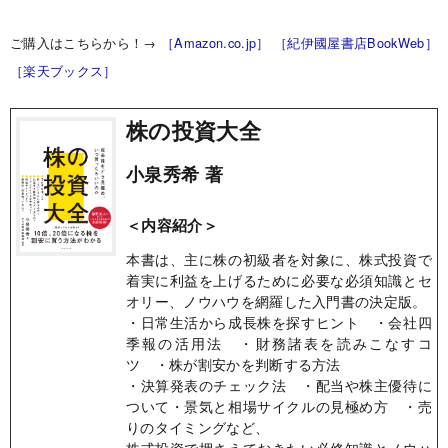
ご購入はこちらから！→
［Amazon.co.jp］
［紀伊國屋書店BookWeb］
［楽天ブックス］
株の投資大全
小泉秀希 著
＜内容紹介＞
本書は、主に株の初級者を対象に、株式投資で
着実に利益を上げるために必要な必須知識とセ
オリー、ノウハウを網羅した入門書の決定版。
・日常生活から成長株を探すヒント ・会社四
季報の活用法 ・財務諸表を読みこなすコ
ツ ・株が割安かを判断する方法
・決算発表のチェック法 ・配当や株主優待に
ついて・景気と相場サイクルの見極め方 ・売
りのタイミングなど、