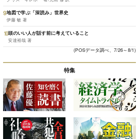
地図で学ぶ「深読み」世界史
伊藤 敏 著
頭のいい人が話す前に考えていること
安達裕哉 著
(POSデータ調べ、7/26～8/1)
特集