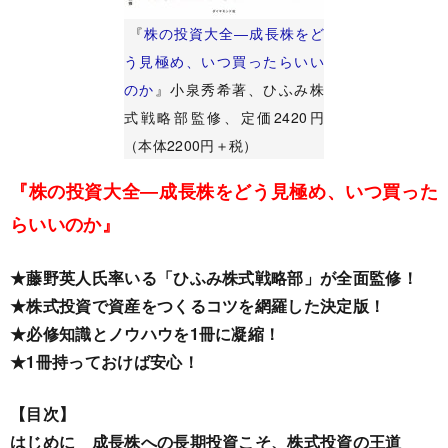
『
株の投資大全―成長株をど
う見極め、いつ買ったらいい
のか
』小泉秀希著、ひふみ株
式戦略部監修、定価2420円
（本体2200円＋税）
『株の投資大全―成長株をどう見極め、いつ買った
らいいのか』
★藤野英人氏率いる「ひふみ株式戦略部」が全面監修！
★
株式投資で資産をつくるコツを網羅した決定版！
★
必修知識とノウハウを1冊に凝縮！
★1
冊持っておけば安心！
【目次】
はじめに 成長株への長期投資こそ、株式投資の王道