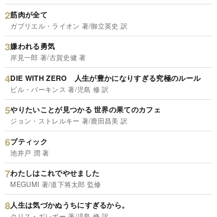
筋肉が全て
ガブリエル・ライオン 著/御立英史 訳
嫌われる勇気
岸見一郎 著/古賀史健 著
DIE WITH ZERO 人生が豊かになりすぎる究極のルール
ビル・パーキンス 著/児島 修 訳
やりたいことが見つかる 世界の果てのカフェ
ジョン・ストレルキー 著/鹿田昌美 訳
ブティック
池井戸 潤 著
わたしはこれでやせました
MEGUMI 著/道下将太郎 監修
人生は気づかぬうちにすぎるから。
クリス・ギレボー 著/児島 修 訳