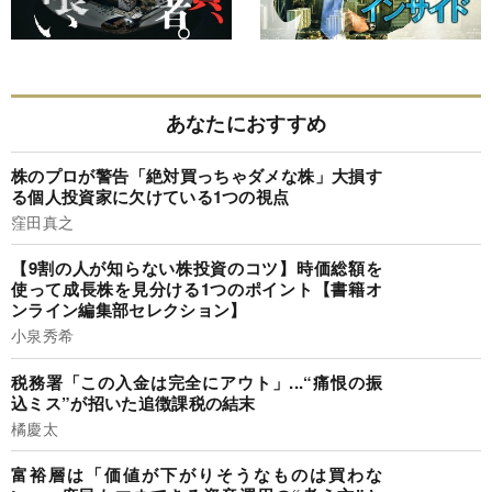
あなたにおすすめ
株のプロが警告「絶対買っちゃダメな株」大損す
る個人投資家に欠けている1つの視点
窪田真之
【9割の人が知らない株投資のコツ】時価総額を
使って成長株を見分ける1つのポイント【書籍オ
ンライン編集部セレクション】
小泉秀希
税務署「この入金は完全にアウト」...“痛恨の振
込ミス”が招いた追徴課税の結末
橘慶太
富裕層は「価値が下がりそうなものは買わな