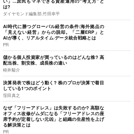
い」...庶民もマネできる資産運用の“考え方”と
は?
ダイヤモンド編集部,竹田幸平
AI時代に勝つグローバル経営の条件:海外拠点の
「見えない経営」からの脱却。「二層ERP」と
AIが導く、リアルタイム·データ統合戦略とは
PR
儲かる個人投資家が買っているのはどんな株? 高
配当株、割安株、成長株の違い
栫井駿介
決算発表で株はどう動く? 株のプロが決算で着目
している1つのポイント
窪田真之
なぜ「フリーアドレス」は失敗するのか? 高額な
オフィス改修がムダになる「フリーアドレスの座
席予約が定着しない元凶」と組織の生産性を上げ
る解決策とは
PR