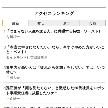
アクセスランキング
最新
昨日
週間
会員
「つまらない人生を送る人」に共通する特徴・ワースト1
古川武士
「本当に幸せになりたい」なら、今すぐやめた方がいいこ
と・ベスト1
ダイヤモンド社書籍編集局
集中力が高い人は「疲れたら休憩」をしない。では、いつ
休む？
戸田大介
孫正義が「顔も見たくない」と激怒した20代社員をロボッ
ト事業責任者に抜擢したワケ
小倉健一