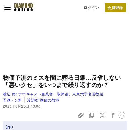
ログイン
物価予測のミスを闇に葬る日銀…反省しない
「悪いクセ」をいつまで繰り返すのか？
渡辺 努:
ナウキャスト創業者・取締役、東京大学名誉教授
予測・分析
渡辺努 物価の教室
2023年8月25日 10:00