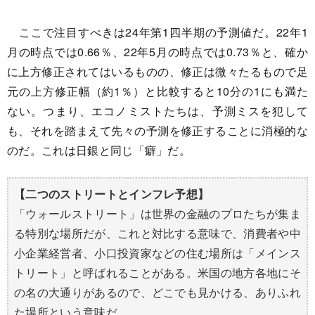
ここで注目すべきは24年第1四半期の予測値だ。22年1
月の時点では0.66％、22年5月の時点では0.73％と、確か
に上方修正されてはいるものの、修正は微々たるもので足
元の上方修正幅（約1％）と比較すると10分の1にも満た
ない。つまり、エコノミストたちは、予測ミスを犯して
も、それを踏まえて先々の予測を修正することに消極的な
のだ。これは日銀と同じ「癖」だ。
【二つのストリートとインフレ予想】
「ウォールストリート」は世界の金融のプロたちが集ま
る特別な場所だが、これと対比する意味で、消費者や中
小企業経営者、小口投資家などの住む場所は「メインス
トリート」と呼ばれることがある。米国の地方各地にそ
の名の大通りがあるので、どこでも見かける、ありふれ
た場所という意味だ。