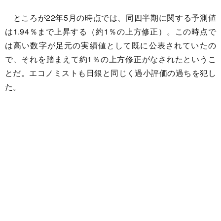
ところが22年5月の時点では、同四半期に関する予測値
は1.94％まで上昇する（約1％の上方修正）。この時点で
は高い数字が足元の実績値として既に公表されていたの
で、それを踏まえて約1％の上方修正がなされたというこ
とだ。エコノミストも日銀と同じく過小評価の過ちを犯し
た。