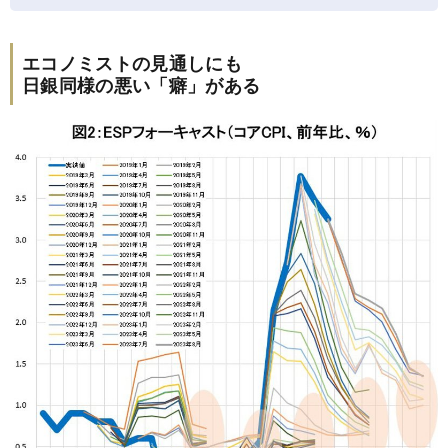
エコノミストの見通しにも
日銀同様の悪い「癖」がある