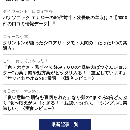
ダイヤモンド・口コミ情報
パナソニック エナジーの50代前半・次長級の年収は？【5000
件の口コミ情報データ】
ニュースな本
クリントンが語ったシロアリ・クモ・人間の「たった1つの共
通点」
これ、買ってよかった！
「色・大きさ・形すべて好み」GUの“収納力ばつぐんショル
ダー”お薬手帳や処方薬がピッタリ入る！「重宝しています」
「サッと出かけるのに最適」《購入レビュー》
今日のリーマンめし!!
「良い意味で期待を裏切られた」なか卯の“まぐろ2倍どんぶ
り”食べ応えがスゴすぎる！「お腹いっぱい」「シンプルに美
味しい」《実食レビュー》
最新記事一覧