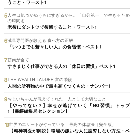
うこと・ワースト1
人生は気づかぬうちにすぎるから。「自分第一」で生きるため
の時間術
老後にダントツで後悔すること・ワースト1
減量専門医が教える 食べ方の正解
「いつまでも若々しい人」の食習慣・ベスト1
筋肉が全て
すさまじく仕事ができる人の「休日の習慣」ベスト1
THE WEALTH LADDER 富の階段
人間の所有物の中で最も高くつくもの・ナンバー1
おじいちゃんが教えてくれた 人として大切なこと
【やってない？】幸せが逃げていく「NG習慣」トップ
1【書籍編集局セレクション】
世界のエリートがやっている 最高の休息法［完全版］
【精神科医が解説】職場の嫌いな人に疲弊しない方法・ベ