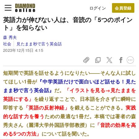
ログイン
英語力が伸びない人は、音読の「5つのポイン
ト」を知らない
森 秀夫
社会
見たまま秒で言う英会話
2023年12月15日 4:15
短期間で英語を話せるようになりたい――そんな人に試し
てほしい1冊が
『中学英語だけで面白いほど話せる！見た
まま秒で言う英会話』
だ。
「イラストを見る→見たままを
英語にする」
を繰り返すことで、日本語を介さずに瞬時に
即答する
「英語の反射神経」
を鍛えることができる。
実践
的な話す力を養う
ための最適な1冊だ。本稿では著者の森
秀夫さん（麗澤大学外国語学部教授）に
「音読の効果を高
める5つの方法
」
について話を聞いた。