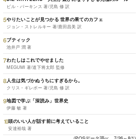
ビル・パーキンス 著/児島 修 訳
やりたいことが見つかる 世界の果てのカフェ
ジョン・ストレルキー 著/鹿田昌美 訳
ブティック
池井戸 潤 著
わたしはこれでやせました
MEGUMI 著/道下将太郎 監修
人生は気づかぬうちにすぎるから。
クリス・ギレボー 著/児島 修 訳
地図で学ぶ「深読み」世界史
伊藤 敏 著
頭のいい人が話す前に考えていること
安達裕哉 著
(POSデータ調べ、7/26～8/1)