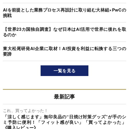
AIを前提とした業務プロセス再設計に取り組む大林組×PwCの
挑戦
【世界23カ国独自調査】なぜ日本はAI活用で世界に後れを取
るのか
東大松尾研発AI企業に取材！AI投資を利益に転換する三つの
要諦
一覧を見る
最新記事
これ、買ってよかった！
「涼しく感じます」無印良品の“日焼け対策グッズ”が手のシ
ミ予防に便利！「フィット感が良い」「買ってよかった」
《購入レビュー》