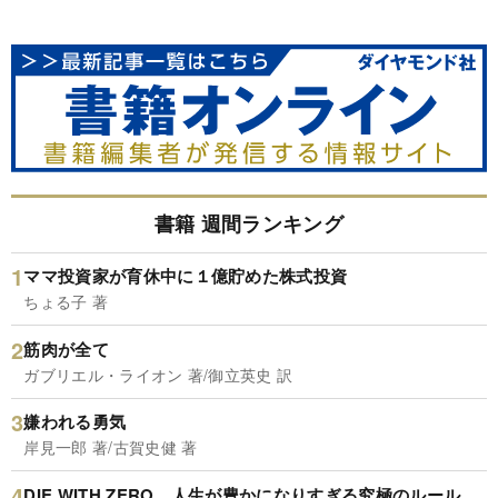
書籍 週間ランキング
ママ投資家が育休中に１億貯めた株式投資
ちょる子 著
筋肉が全て
ガブリエル・ライオン 著/御立英史 訳
嫌われる勇気
岸見一郎 著/古賀史健 著
DIE WITH ZERO 人生が豊かになりすぎる究極のルール