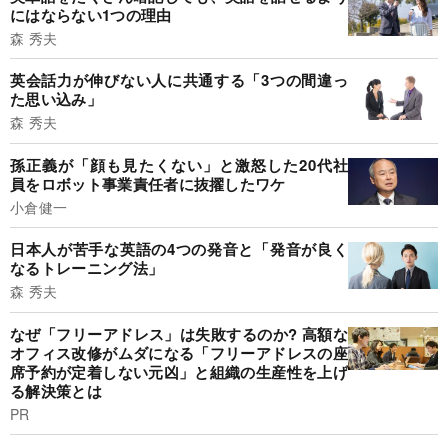
にはならない1つの理由
森 秀夫
英会話力が伸びない人に共通する「3つの間違っ
た思い込み」
森 秀夫
孫正義が「顔も見たくない」と激怒した20代社
員をロボット事業責任者に抜擢したワケ
小倉健一
日本人が苦手な英語の4つの発音と「発音が良く
なるトレーニング法」
森 秀夫
なぜ「フリーアドレス」は失敗するのか? 高額な
オフィス改修がムダになる「フリーアドレスの座
席予約が定着しない元凶」と組織の生産性を上げ
る解決策とは
PR