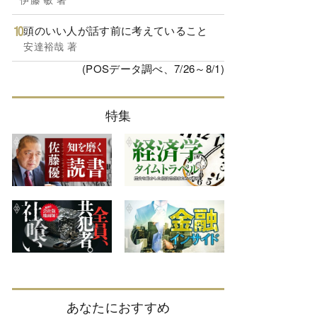
頭のいい人が話す前に考えていること
安達裕哉 著
(POSデータ調べ、7/26～8/1)
特集
あなたにおすすめ