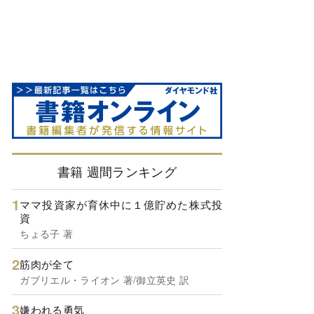
書籍 週間ランキング
ママ投資家が育休中に１億貯めた株式投
資
ちょる子 著
筋肉が全て
ガブリエル・ライオン 著/御立英史 訳
嫌われる勇気