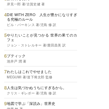
岸見一郎 著/古賀史健 著
DIE WITH ZERO 人生が豊かになりすぎ
る究極のルール
ビル・パーキンス 著/児島 修 訳
やりたいことが見つかる 世界の果てのカ
フェ
ジョン・ストレルキー 著/鹿田昌美 訳
ブティック
池井戸 潤 著
わたしはこれでやせました
MEGUMI 著/道下将太郎 監修
人生は気づかぬうちにすぎるから。
クリス・ギレボー 著/児島 修 訳
地図で学ぶ「深読み」世界史
伊藤 敏 著