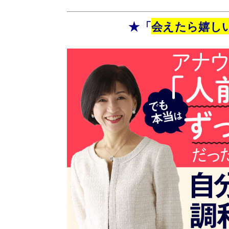
★「
会えたら嬉し