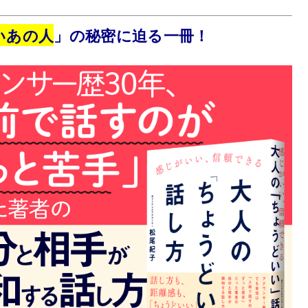
いあの人
」の秘密に迫る一冊！