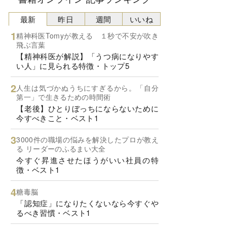
最新
昨日
週間
いいね
精神科医Tomyが教える １秒で不安が吹き
飛ぶ言葉
【精神科医が解説】「うつ病になりやす
い人」に見られる特徴・トップ5
人生は気づかぬうちにすぎるから。「自分
第一」で生きるための時間術
【老後】ひとりぼっちにならないために
今すべきこと・ベスト1
3000件の職場の悩みを解決したプロが教え
る リーダーのふるまい大全
今すぐ昇進させたほうがいい社員の特
徴・ベスト1
糖毒脳
「認知症」になりたくないなら今すぐや
るべき習慣・ベスト1