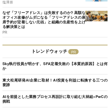
塩澤崇
なぜ「フリーアドレス」は失敗するのか? 高額な
オフィス改修がムダになる「フリーアドレスの座
席予約が定着しない元凶」と組織の生産性を上げ
る解決策とは
PR
トレンドウォッチ
Sky執行役員が明かす、SFA定着失敗の【本質的原因】とは何
か
東大松尾研発AI企業に取材！AI投資を利益に転換する三つの
要諦
AIを前提とした業務プロセス再設計に取り組む大林組×PwCの
挑戦