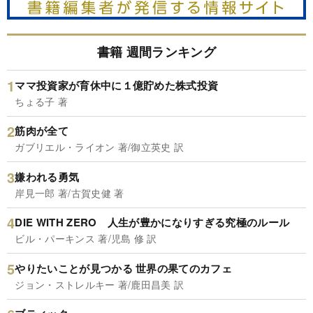
書籍 週間ランキング
ママ投資家が育休中に１億貯めた株式投資
ちょる子 著
筋肉が全て
ガブリエル・ライオン 著/御立英史 訳
嫌われる勇気
岸見一郎 著/古賀史健 著
DIE WITH ZERO 人生が豊かになりすぎる究極のルール
ビル・パーキンス 著/児島 修 訳
やりたいことが見つかる 世界の果てのカフェ
ジョン・ストレルキー 著/鹿田昌美 訳