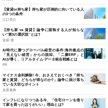
【賃貸or持ち家】持ち家が圧倒的に向いている人
の3つの条件
江口亮介
【持ち家 vs 賃貸】論争に固執する人が知らな
い“第3の選択肢”とは?
金箱 遼
AI時代に勝つグローバル経営の条件:海外拠点の
「見えない経営」からの脱却。「二層ERP」と
AIが導く、リアルタイム·データ統合戦略とは
PR
マイナス金利解除! 今、おさえておくべき「持ち
家と賃貸、どちらが得なのか?」論争に抜け落ち
ている大切なポイント
吉原泰典
インフレになりつつある今、「住宅ローンを借り
て家を買ったほうがいい」理由とは?