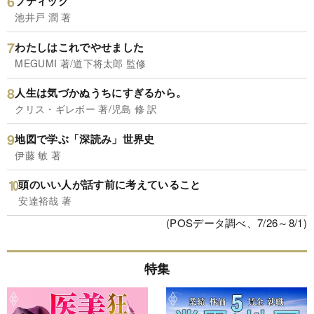
ブティック
池井戸 潤 著
わたしはこれでやせました
MEGUMI 著/道下将太郎 監修
人生は気づかぬうちにすぎるから。
クリス・ギレボー 著/児島 修 訳
地図で学ぶ「深読み」世界史
伊藤 敏 著
頭のいい人が話す前に考えていること
安達裕哉 著
(POSデータ調べ、7/26～8/1)
特集