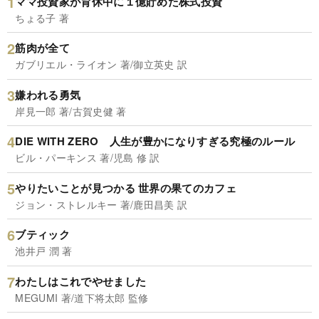
ママ投資家が育休中に１億貯めた株式投資
ちょる子 著
筋肉が全て
ガブリエル・ライオン 著/御立英史 訳
嫌われる勇気
岸見一郎 著/古賀史健 著
DIE WITH ZERO 人生が豊かになりすぎる究極のルール
ビル・パーキンス 著/児島 修 訳
やりたいことが見つかる 世界の果てのカフェ
ジョン・ストレルキー 著/鹿田昌美 訳
ブティック
池井戸 潤 著
わたしはこれでやせました
MEGUMI 著/道下将太郎 監修