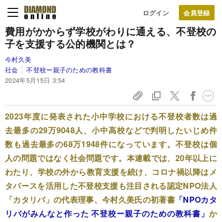
ログイン
費用がかからず学校がわりに通える、不登校の
子を支援する公的機関とは？
今村久美
社会
不登校ー親子のための教科書
2024年5月15日 3:54
2023年度に発表された小中学校における不登校者数は過
去最多の29万9048人、小中高校などで判明したいじめ件
数も過去最多の68万1948件になっています。不登校は個
人の問題ではなく社会問題です。本連載では、20年以上に
わたり、学校の外から教育支援を続け、コロナ禍以降はメ
タバースを活用した不登校支援も注目される認定NPO法人
「カタリバ」の代表理事、今村久美氏の初著書
「NPOカタ
リバがみんなと作った 不登校ー親子のための教科書」
か