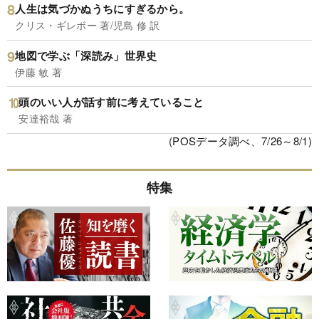
人生は気づかぬうちにすぎるから。
クリス・ギレボー 著/児島 修 訳
地図で学ぶ「深読み」世界史
伊藤 敏 著
頭のいい人が話す前に考えていること
安達裕哉 著
(POSデータ調べ、7/26～8/1)
特集