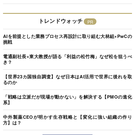
トレンドウォッチ
AIを前提とした業務プロセス再設計に取り組む大林組×PwCの
挑戦
電通副社長×東大教授が語る「利益の松竹梅」なぜ松を狙うべ
き？
【世界23カ国独自調査】なぜ日本はAI活用で世界に後れを取
るのか
「戦略は立派だが現場が動かない」を解決する【PMOの進化
系】
中外製薬CEOが明かす生存戦略と【変化に強い組織の作り
方】は？