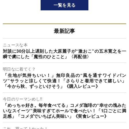
一覧を見る
最新記事
ニュースな本
対談に30分以上遅刻した大原麗子が“激おこ”の五木寛之を一
瞬で虜にした「魔性のひとこと」〈再配信〉
明日なに着てく？
「生地が気持ちいい！」無印良品の“風を通すワイドパン
ツ”サラッと涼しくて快適！「さらりと着用できて嬉しい」
「今から秋、ずっといけそう」《購入レビュー》
今日のリーマンめし!!
「めっちゃ好き。毎年食べてる」コメダ珈琲の“幸せの塊みた
いなスイーツ”美味すぎてホールで食べたい！「1口ごとに満
足感」「コメダでいちばん美味い」《実食レビュー》
これ、買ってよかった！