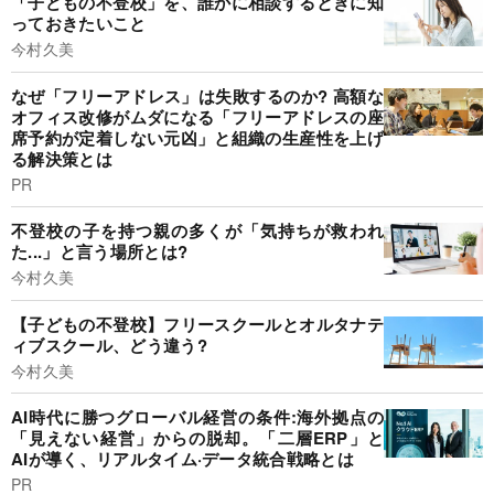
「子どもの不登校」を、誰かに相談するときに知
っておきたいこと
今村久美
なぜ「フリーアドレス」は失敗するのか? 高額な
オフィス改修がムダになる「フリーアドレスの座
席予約が定着しない元凶」と組織の生産性を上げ
る解決策とは
PR
不登校の子を持つ親の多くが「気持ちが救われ
た...」と言う場所とは?
今村久美
【子どもの不登校】フリースクールとオルタナテ
ィブスクール、どう違う?
今村久美
AI時代に勝つグローバル経営の条件:海外拠点の
「見えない経営」からの脱却。「二層ERP」と
AIが導く、リアルタイム·データ統合戦略とは
PR