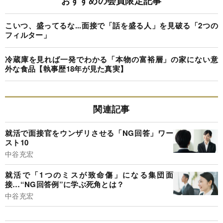
おすすめの会員限定記事
こいつ、盛ってるな...面接で「話を盛る人」を見破る「2つの
フィルター」
冷蔵庫を見れば一発でわかる「本物の富裕層」の家にない意
外な食品【執事歴18年が見た真実】
関連記事
就活で面接官をウンザリさせる「NG回答」ワー
スト10
中谷充宏
就活で「1つのミスが致命傷」になる集団面
接…“NG回答例”に学ぶ死角とは？
中谷充宏