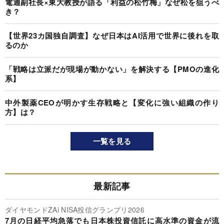
電通副社長×東大教授が語る「利益の松竹梅」なぜ松を狙うべ
き？
【世界23カ国独自調査】なぜ日本はAI活用で世界に後れを取
るのか
「戦略は立派だが現場が動かない」を解決する【PMOの進化
系】
中外製薬CEOが明かす生存戦略と【変化に強い組織の作り
方】は？
一覧を見る
最新記事
ダイヤモンドZAi NISA投信グランプリ2026
7月の日経平均急落でも日本株投資信託に高水準の資金が流