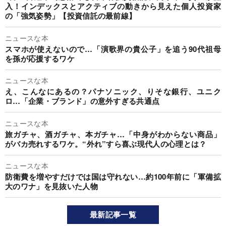
入！インデックスとアクティブの動きから見えた個人投資家
の「強気姿勢」【投資信託の最前線】
ニュースな本
スマホが使えないので…「演歌界の貴公子」を追う90代祖母
を孫が応援するワケ
ニュースな本
え、こんなにあるの？パナソニック、りそな銀行、ユニク
ロ…「企業・ブランド」の意外すぎる共通点
ニュースな本
旅ガチャ、酒ガチャ、本ガチャ…「中身がわからない商品」
がバカ売れするワケ。“外れ”すら喜ぶ現代人の心理とは？
ニュースな本
防衛費を増やすだけでは国は守れない…約100年前に「軍備拡
大のワナ」を見抜いた人物
最新記事一覧