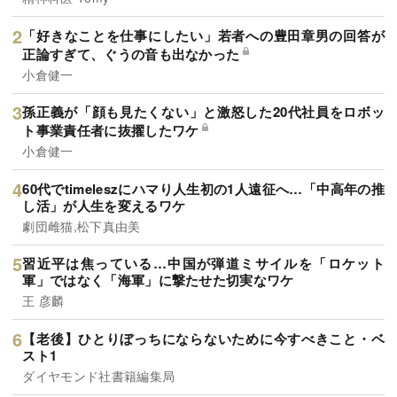
「好きなことを仕事にしたい」若者への豊田章男の回答が
正論すぎて、ぐうの音も出なかった
小倉健一
孫正義が「顔も見たくない」と激怒した20代社員をロボッ
ト事業責任者に抜擢したワケ
小倉健一
60代でtimeleszにハマり人生初の1人遠征へ…「中高年の推
し活」が人生を変えるワケ
劇団雌猫,松下真由美
習近平は焦っている…中国が弾道ミサイルを「ロケット
軍」ではなく「海軍」に撃たせた切実なワケ
王 彦麟
【老後】ひとりぼっちにならないために今すべきこと・ベ
スト1
ダイヤモンド社書籍編集局