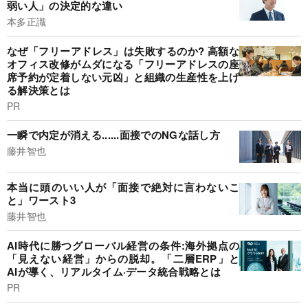
弱い人」の決定的な違い
本多正識
なぜ「フリーアドレス」は失敗するのか? 高額な
オフィス改修がムダになる「フリーアドレスの座
席予約が定着しない元凶」と組織の生産性を上げ
る解決策とは
PR
一瞬で内定が消える......面接でのNGな話し方
藤井智也
本当に頭のいい人が「面接で絶対に言わないこ
と」ワースト3
藤井智也
AI時代に勝つグローバル経営の条件:海外拠点の
「見えない経営」からの脱却。「二層ERP」と
AIが導く、リアルタイム·データ統合戦略とは
PR