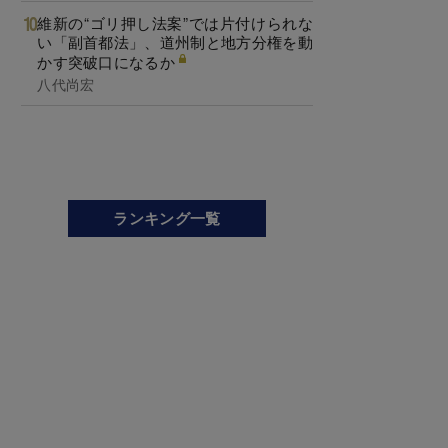
維新の“ゴリ押し法案”では片付けられな
い「副首都法」、道州制と地方分権を動
かす突破口になるか
八代尚宏
ランキング一覧