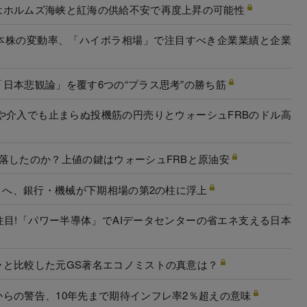
はホルムズ海峡と紅海の供給不安で再度上昇の可能性
本株の変動率、「ハイボラ相場」で注目すべき企業業績と企業
日本悲観論」を覆す6つの“プラス思考”の勝ち筋
げや介入でも止まらぬ投機筋の円売りとウォーシュFRBのドル高
落したのか？上値の鍵はウォーシュFRBと原油安
ん引へ、銀行・機械が下期相場の第2の柱に浮上
目!「パワー半導体」でAIデータセンターの省エネ支える日本
ラと比較した元GS著名エコノミストの真意は？
らの警告、10年先まで期待インフレ率2％超えの意味