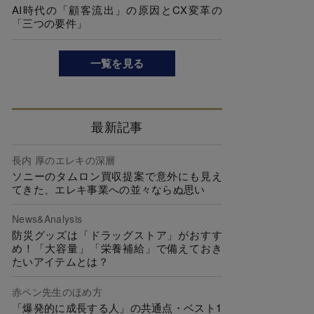
AI時代の「顧客流出」の原因とCX変革の
「三つの要件」
一覧を見る
最新記事
長内 厚のエレキの深層
ソニーのタムロン買収提案で意外にも見え
てきた、エレキ事業への並々ならぬ思い
News&Analysis
防災グッズは「ドラッグストア」がおすす
め！「大容量」「栄養補給」で備えておき
たいアイテムとは？
赤ペン先生のほめ方
「爆発的に成長する人」の共通点・ベスト1