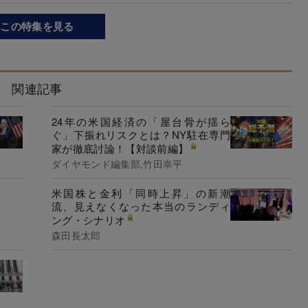
この特集を見る
関連記事
24年の米国経済の「屋台骨が揺ら
ぐ」下振れリスクとは？NY駐在専門
家が徹底討論！【対談前編】
ダイヤモンド編集部,竹田幸平
米国株と金利「同時上昇」の新潮
流、見えなくなった本当のランディ
ング・シナリオ
森田長太郎