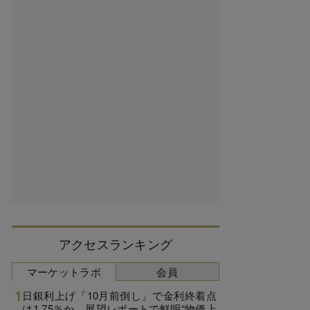
アクセスランキング
マーケットラボ
会員
日銀利上げ「10月前倒し」で金利終着点
は1.75％か、展望レポートで鮮明“物価上