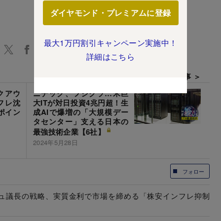
ダイヤモンド・プレミアムに登録
最大1万円割引キャンペーン実施中！
詳細はこちら
次の記事 ＞
クアウ
ニデック、フジクラ…米巨
フレ沈
大ITが対日投資4兆円超！生
ポイン
成AIで爆増の「大規模デー
タセンター」支える日本の
最強技術企業【6社】
2024年5月28日
フォロー
ーシュ議長の戦略、実質金利で市場を締める「株安インフレ抑制