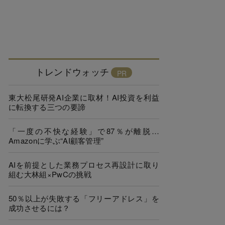
トレンドウォッチ
東大松尾研発AI企業に取材！AI投資を利益
に転換する三つの要諦
「一度の不快な経験」で87％が離脱…
Amazonに学ぶ“AI顧客管理”
AIを前提とした業務プロセス再設計に取り
組む大林組×PwCの挑戦
50％以上が失敗する「フリーアドレス」を
成功させるには？