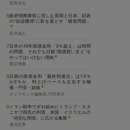
星野卓也
政府債務膨張に苦しむ英国と日本、財政
の“信認獲得”に影を落とす「構造問題」
長井滋人
日本の10年国債金利「3％超え」は時間
の問題、それでも日銀“国債買い支え”を
やってはいけない理由
愛宕伸康
日銀の政策金利「最終到達点」は1.5％
か2％か、利上げペースを左右する物
価・円安・財政
ダイヤモンド編集部,竹田孝洋
イラン戦争でずれ始めたトランプ・ネタ
ニヤフ両氏の利害、米国・イスラエルの
「特別な関係」に広がる亀裂
溝渕正季