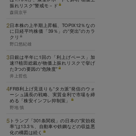
振れリスク”警戒モ－ド
森田京平
日本株の上半期上昇幅、TOPIX12％なの
に日経平均株価「39％」の“突出”のカラ
クリ
野口悠紀雄
日銀は半年に1回の「利上げペース」加
速!?植田総裁が物価上振れリスクで挙げ
た3つの要因の“危険度”
井上哲也
FRB利上げ見送りも“タカ派”発信のウォ
ーシュ議長の戦略、実質金利で市場を締
める「株安インフレ抑制策」
野地 慎
トランプ「301条関税」の日本の“実効税
率”は13.3％、自動車や鉄鋼などの収益悪
化の構図は続く