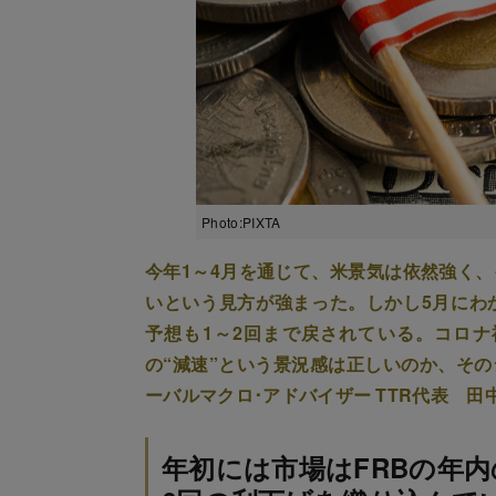
Photo:PIXTA
今年1～4月を通じて、米景気は依然強く
いという見方が強まった。しかし5月にわ
予想も1～2回まで戻されている。コロ
の“減速”という景況感は正しいのか、そ
ーバルマクロ･アドバイザー TTR代表 田
年初には市場はFRBの年内