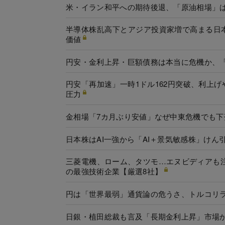
米・イラン和平への期待後退、「原油相場」
半導体株乱高下とアジア投資家増で高まる日
価値
円安・金利上昇・巨額債務は本当に危機か、「
円安「再加速」一時1ドル162円突破、利上
圧力
金相場「7カ月ぶり安値」なぜ中東危機でも下
日本株はAI一強から「AI＋景気敏感株」け
三菱電機、ローム、タツモ…エヌビディアも注
の最強技術企業【厳選8社】
円は「世界最弱」通貨論の危うさ、トルコリ
日銀・植田総裁も言及「長期金利上昇」市場か