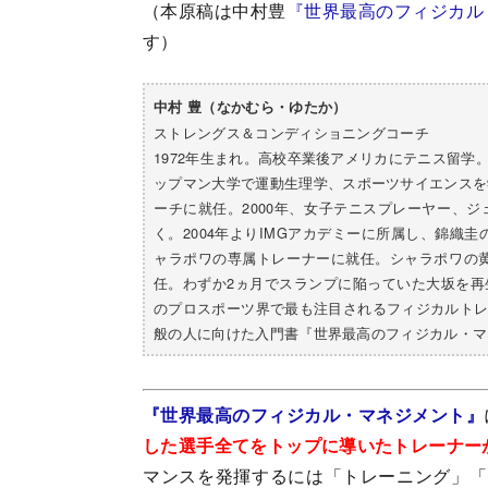
（本原稿は中村豊
『世界最高のフィジカル
す）
中村 豊（なかむら・ゆたか）
ストレングス＆コンディショニングコーチ
1972年生まれ。高校卒業後アメリカにテニス留
ップマン大学で運動生理学、スポーツサイエンスを
ーチに就任。2000年、女子テニスプレーヤー、ジ
く。2004年よりIMGアカデミーに所属し、錦織圭
ャラポワの専属トレーナーに就任。シャラポワの黄
任。わずか2ヵ月でスランプに陥っていた大坂を
のプロスポーツ界で最も注目されるフィジカルト
般の人に向けた入門書『世界最高のフィジカル・マ
『世界最高のフィジカル・マネジメント』
した選手全てをトップに導いたトレーナー
マンスを発揮するには「トレーニング」「