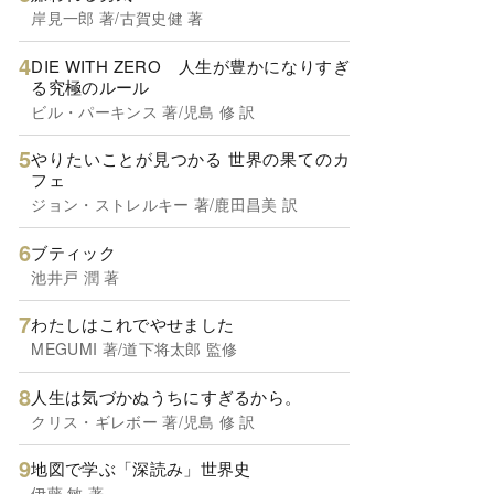
岸見一郎 著/古賀史健 著
DIE WITH ZERO 人生が豊かになりすぎ
る究極のルール
ビル・パーキンス 著/児島 修 訳
やりたいことが見つかる 世界の果てのカ
フェ
ジョン・ストレルキー 著/鹿田昌美 訳
ブティック
池井戸 潤 著
わたしはこれでやせました
MEGUMI 著/道下将太郎 監修
人生は気づかぬうちにすぎるから。
クリス・ギレボー 著/児島 修 訳
地図で学ぶ「深読み」世界史
伊藤 敏 著