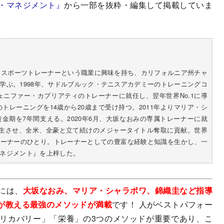
・マネジメント』
から一部を抜粋・編集して掲載していま
学。スポーツトレーナーという職業に興味を持ち、カリフォルニア州チャ
学ぶ。1998年、サドルブルック・テニスアカデミーのトレーニングコ
ェニファー・カプリアティのトレーナーに就任し、翌年世界No.1に導
のトレーニングを14歳から20歳まで受け持つ。2011年よりマリア・シ
金期を7年間支える。2020年6月、大坂なおみの専属トレーナーに就
再生させ、全米、全豪と立て続けのメジャータイトル奪取に貢献。世界
レーナーのひとり。トレーナーとしての豊富な経験と知識を生かし、一
ネジメント』を上梓した。
には、
大坂なおみ、マリア・シャラポワ、錦織圭など指導
が教える最強のメソッドが満載
です！ 人がベストパフォー
リカバリー」「栄養」の3つのメソッドが重要であり、こ