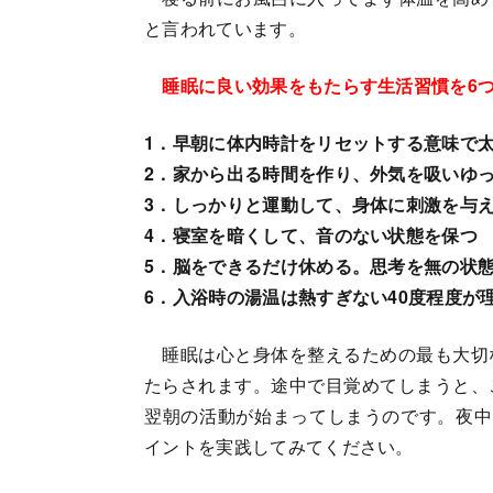
と言われています。
睡眠に良い効果をもたらす生活習慣を6
1．早朝に体内時計をリセットする意味で
2．家から出る時間を作り、外気を吸いゆ
3．しっかりと運動して、身体に刺激を与
4．寝室を暗くして、音のない状態を保つ
5．脳をできるだけ休める。思考を無の状
6．入浴時の湯温は熱すぎない40度程度が
睡眠は心と身体を整えるための最も大切
たらされます。途中で目覚めてしまうと、
翌朝の活動が始まってしまうのです。夜中
イントを実践してみてください。