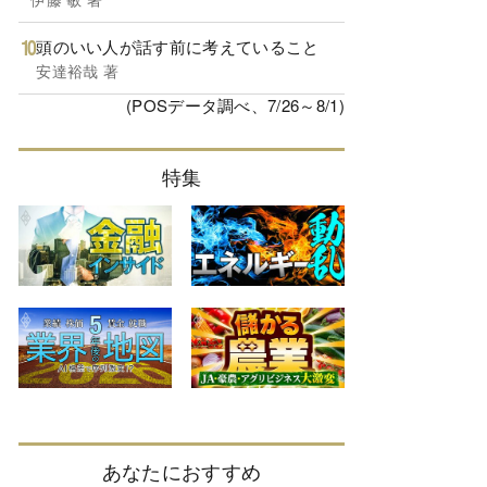
頭のいい人が話す前に考えていること
安達裕哉 著
(POSデータ調べ、7/26～8/1)
特集
あなたにおすすめ