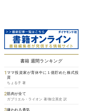
書籍 週間ランキング
ママ投資家が育休中に１億貯めた株式投
資
ちょる子 著
筋肉が全て
ガブリエル・ライオン 著/御立英史 訳
嫌われる勇気