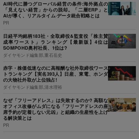
AI時代に勝つグローバル経営の条件:海外拠点の
「見えない経営」からの脱却。「二層ERP」と
AIが導く、リアルタイム·データ統合戦略とは
PR
日経平均銘柄183社・全取締役&監査役「株主賛
成率ワースト」ランキング【最新版】4位は
SOMPOHD奥村社長、1位は?
ダイヤモンド編集部,重石岳史
赤字・株価低迷なのに高報酬な社外取締役ワース
トランキング【実名393人】日産、東電、ホンダ
の大物社外取が上位独占!
ダイヤモンド編集部,清水理裕
なぜ「フリーアドレス」は失敗するのか? 高額な
オフィス改修がムダになる「フリーアドレスの座
席予約が定着しない元凶」と組織の生産性を上げ
る解決策とは
PR