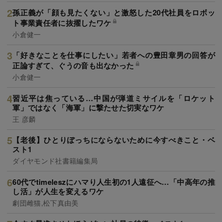
孫正義が「顔も見たくない」と激怒した20代社員をロボッ
ト事業責任者に抜擢したワケ
小倉健一
「好きなことを仕事にしたい」若者への豊田章男の回答が
正論すぎて、ぐうの音も出なかった
小倉健一
習近平は焦っている…中国が弾道ミサイルを「ロケット
軍」ではなく「海軍」に撃たせた切実なワケ
王 彦麟
【老後】ひとりぼっちにならないために今すべきこと・ベ
スト1
ダイヤモンド社書籍編集局
60代でtimeleszにハマり人生初の1人遠征へ…「中高年の推
し活」が人生を変えるワケ
劇団雌猫,松下真由美