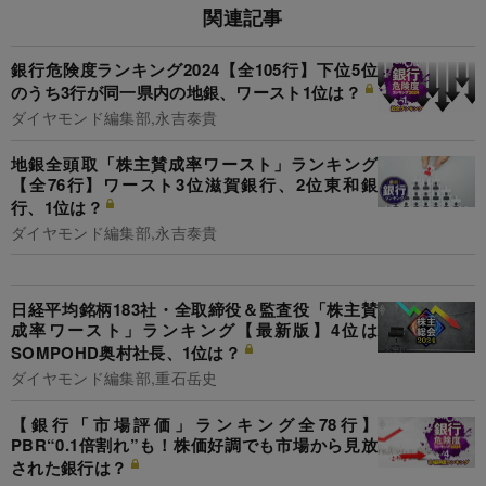
関連記事
銀行危険度ランキング2024【全105行】下位5位
のうち3行が同一県内の地銀、ワースト1位は？
ダイヤモンド編集部,永吉泰貴
地銀全頭取「株主賛成率ワースト」ランキング
【全76行】ワースト3位滋賀銀行、2位東和銀
行、1位は？
ダイヤモンド編集部,永吉泰貴
日経平均銘柄183社・全取締役＆監査役「株主賛
成率ワースト」ランキング【最新版】4位は
SOMPOHD奥村社長、1位は？
ダイヤモンド編集部,重石岳史
【銀行「市場評価」ランキング全78行】
PBR“0.1倍割れ”も！株価好調でも市場から見放
された銀行は？