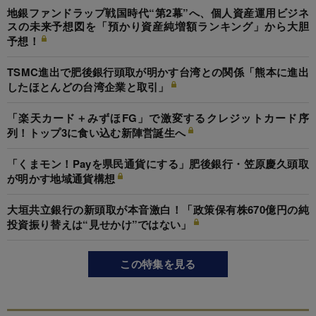
地銀ファンドラップ戦国時代“第2幕”へ、個人資産運用ビジネ
スの未来予想図を「預かり資産純増額ランキング」から大胆
予想！
TSMC進出で肥後銀行頭取が明かす台湾との関係「熊本に進出
したほとんどの台湾企業と取引」
「楽天カード＋みずほFG」で激変するクレジットカード序
列！トップ3に食い込む新陣営誕生へ
「くまモン！Payを県民通貨にする」肥後銀行・笠原慶久頭取
が明かす地域通貨構想
大垣共立銀行の新頭取が本音激白！「政策保有株670億円の純
投資振り替えは“見せかけ”ではない」
この特集を見る