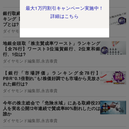
最大1万円割引キャンペーン実施中！
銀行取締役&監査役「株主賛成率ワースト」ラン
詳細はこちら
キング【全819人】1位・2位に入った金融グルー
プとは?
ダイヤモンド編集部,片田江康男
地銀全頭取「株主賛成率ワースト」ランキング
【全76行】ワースト3位滋賀銀行、2位東和銀
行、1位は?
ダイヤモンド編集部,永吉泰貴
【銀行「市場評価」ランキング全78行】
PBR“0.1倍割れ”も!株価好調でも市場から見放さ
れた銀行は?
ダイヤモンド編集部,永吉泰貴
今年の株主総会で「危険水域」にある取締役23
人を実名公開!2年連続で賛成率80%割れしたのは
誰か
ダイヤモンド編集部,永吉泰貴