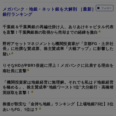
メガバンク・地銀・ネット銀を大解剖 ［最新］
フォロー
銀行ランキング
千葉銀＆千葉興銀の再編仕掛け人、ありあけキャピタル代表
を直撃！千葉興銀株の取得から売却までの経緯を激白
野村アセットマネジメントら機関投資家が「京都FG・土井社
長」に杜撰な賛成票、株主賛成率「大幅アップ」に影響した
疑い
りそなHDがPBR1倍超に浮上！メガバンクに比肩する理由を
南社長に直撃
「機関投資家は地銀経営に無理解。それでも私はド地銀経営
を極める」、株主賛成率“地銀ワースト1位”大分銀行・高橋靖
英頭取を直撃！
株価が割安な「金持ち地銀」ランキング【上場地銀73社】3位
あいちFG、1位は？