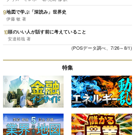
地図で学ぶ「深読み」世界史
伊藤 敏 著
頭のいい人が話す前に考えていること
安達裕哉 著
(POSデータ調べ、7/26～8/1)
特集