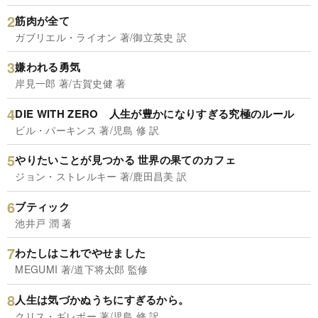
筋肉が全て
ガブリエル・ライオン 著/御立英史 訳
嫌われる勇気
岸見一郎 著/古賀史健 著
DIE WITH ZERO 人生が豊かになりすぎる究極のルール
ビル・パーキンス 著/児島 修 訳
やりたいことが見つかる 世界の果てのカフェ
ジョン・ストレルキー 著/鹿田昌美 訳
ブティック
池井戸 潤 著
わたしはこれでやせました
MEGUMI 著/道下将太郎 監修
人生は気づかぬうちにすぎるから。
クリス・ギレボー 著/児島 修 訳