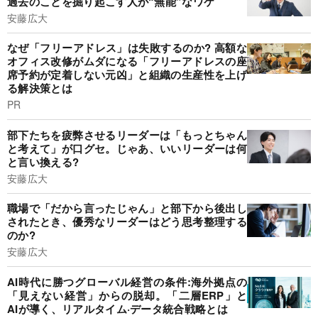
過去のことを掘り起こす人が“無能”なワケ
安藤広大
なぜ「フリーアドレス」は失敗するのか? 高額な
オフィス改修がムダになる「フリーアドレスの座
席予約が定着しない元凶」と組織の生産性を上げ
る解決策とは
PR
部下たちを疲弊させるリーダーは「もっとちゃん
と考えて」が口グセ。じゃあ、いいリーダーは何
と言い換える?
安藤広大
職場で「だから言ったじゃん」と部下から後出し
されたとき、優秀なリーダーはどう思考整理する
のか?
安藤広大
AI時代に勝つグローバル経営の条件:海外拠点の
「見えない経営」からの脱却。「二層ERP」と
AIが導く、リアルタイム·データ統合戦略とは