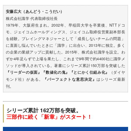
安藤広大（あんどう・こうだい）
株式会社識学 代表取締役社長
1979年、大阪府生まれ。2002年、早稲田大学を卒業後、NTTドコ
モ、ジェイコムホールディングス、ジェイコム取締役営業副本部長
を経験。プレイングマネジャーとして「成長しないチームの問題」
に直面し悩んでいたときに「識学」に出合い、2013年に独立。多く
の企業の業績アップに貢献した。2015年、株式会社識学を設立。わ
ずか4年足らずで上場を果たし、これまで9年間で約4400社に識学メ
ソッドが導入されている。著書にシリーズ累計150万部を突破した
（ダイヤ
『リーダーの仮面』『数値化の鬼』『とにかく仕組み化』
モンド社）がある。
はシリーズ最新
『パーフェクトな意思決定』
刊。
シリーズ累計 162万部を突破。
三部作に続く「新章」がスタート！