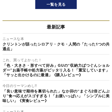
一覧を見る
最新記事
ニュースな本
クリントンが語ったシロアリ・クモ・人間の「たった1つの共
通点」
これ、買ってよかった！
「色・大きさ・形すべて好み」GUの“収納力ばつぐんショル
ダー”お薬手帳や処方薬がピッタリ入る！「重宝しています」
「サッと出かけるのに最適」《購入レビュー》
今日のリーマンめし!!
「良い意味で期待を裏切られた」なか卯の“まぐろ2倍どんぶ
り”食べ応えがスゴすぎる！「お腹いっぱい」「シンプルに美
味しい」《実食レビュー》
ニュースな本