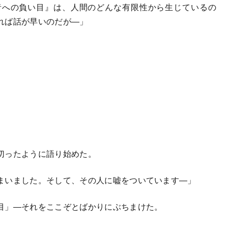
者への負い目』は、人間のどんな有限性から生じているの
れば話が早いのだが―」
切ったように語り始めた。
まいました。そして、その人に嘘をついています―」
目」―それをここぞとばかりにぶちまけた。