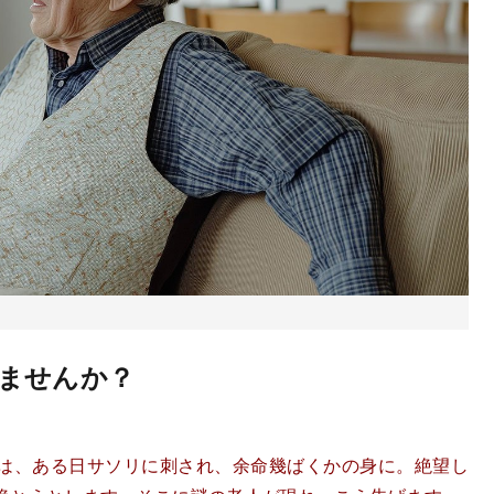
ませんか？
は、ある日サソリに刺され、余命幾ばくかの身に。絶望し