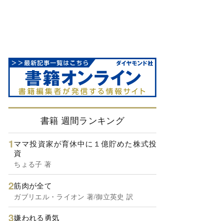
書籍 週間ランキング
ママ投資家が育休中に１億貯めた株式投
資
ちょる子 著
筋肉が全て
ガブリエル・ライオン 著/御立英史 訳
嫌われる勇気