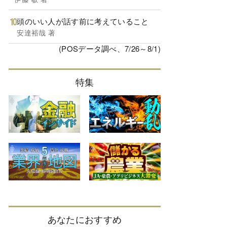
頭のいい人が話す前に考えていること
安達裕哉 著
(POSデータ調べ、7/26～8/1)
特集
あなたにおすすめ