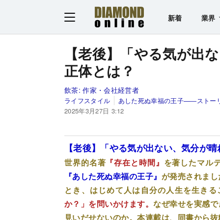
新着
業界
【老後】「やる気が出な
正体とは？
飲茶:
作家・会社経営者
ライフスタイル
あした死ぬ幸福の王子—―ストー
2025年3月27日 3:12
【老後】「やる気が出ない、気分が晴
世界的名著
『存在と時間』
を著したマル
『あした死ぬ幸福の王子』
が発売されまし
とき、はじめて人は自分の人生を生きる
か？」を問いかけます。
なぜ幸せを実感で
見いだせないのか。本連載は、同書から抜