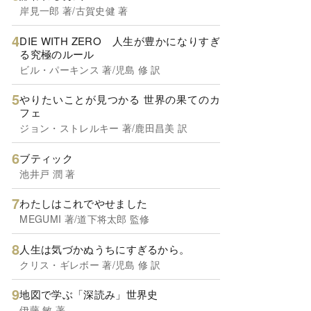
岸見一郎 著/古賀史健 著
DIE WITH ZERO 人生が豊かになりすぎ
る究極のルール
ビル・パーキンス 著/児島 修 訳
やりたいことが見つかる 世界の果てのカ
フェ
ジョン・ストレルキー 著/鹿田昌美 訳
ブティック
池井戸 潤 著
わたしはこれでやせました
MEGUMI 著/道下将太郎 監修
人生は気づかぬうちにすぎるから。
クリス・ギレボー 著/児島 修 訳
地図で学ぶ「深読み」世界史
伊藤 敏 著