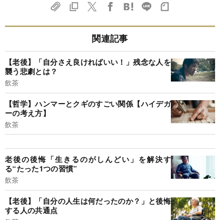
関連記事
【老後】「自分さえ良ければいい！」残念な人を
襲う悲劇とは？
飲茶
【哲学】ハンマーとクギのすごい関係【ハイデガ
ーの考え方】
飲茶
老後の後悔「生きるのがしんどい」を解決す
る“たった1つの習慣”
飲茶
【老後】「自分の人生は何だったのか？」と後悔
する人の共通点