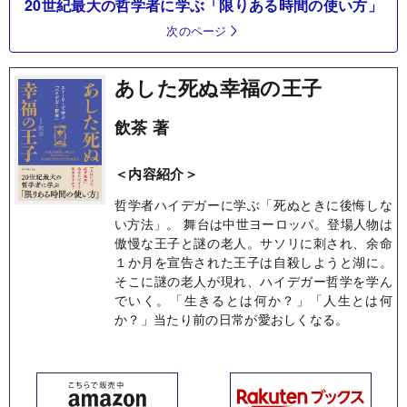
20世紀最大の哲学者に学ぶ「限りある時間の使い方」
次のページ
あした死ぬ幸福の王子
飲茶 著
＜内容紹介＞
哲学者ハイデガーに学ぶ「死ぬときに後悔しな
い方法」。 舞台は中世ヨーロッパ。登場人物は
傲慢な王子と謎の老人。サソリに刺され、余命
１か月を宣告された王子は自殺しようと湖に。
そこに謎の老人が現れ、ハイデガー哲学を学ん
でいく。「生きるとは何か？」「人生とは何
か？」当たり前の日常が愛おしくなる。