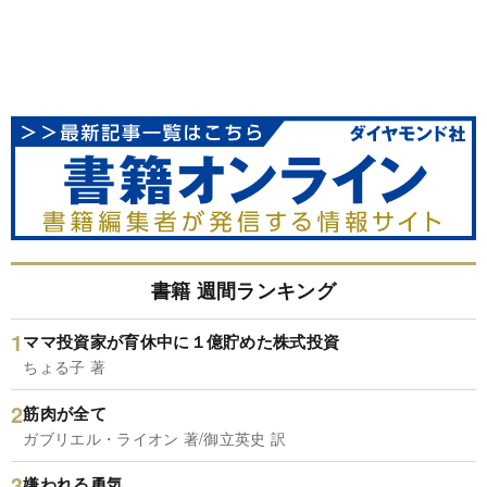
書籍 週間ランキング
ママ投資家が育休中に１億貯めた株式投資
ちょる子 著
筋肉が全て
ガブリエル・ライオン 著/御立英史 訳
嫌われる勇気