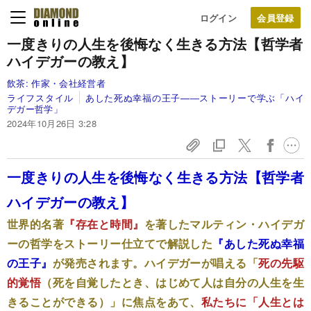
ログイン
一度きりの人生を後悔なく生きる方法【哲学者
ハイデガーの教え】
飲茶:
作家・会社経営者
ライフスタイル
あした死ぬ幸福の王子—―ストーリーで学ぶ「ハイ
デガー哲学」
2024年10月26日 3:28
一度きりの人生を後悔なく生きる方法【哲学者
ハイデガーの教え】
世界的名著
『存在と時間』
を著したマルティン・ハイデガ
ーの哲学をストーリー仕立てで解説した
『あした死ぬ幸福
の王子』
が発売されます。ハイデガーが唱える「
死の先駆
的覚悟
（死を自覚したとき、はじめて人は自分の人生を生
きることができる）」に焦点をあて、
私たちに「人生とは