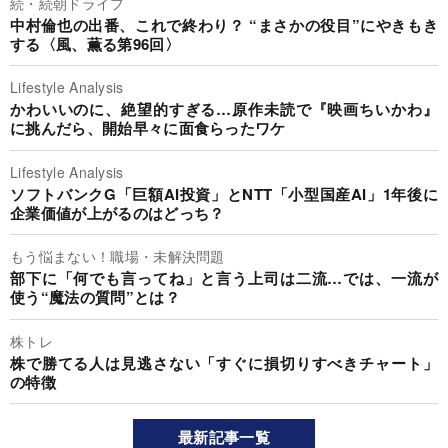
続・続朝ドライフ
中村倫也の出番、これで終わり？ “まさかの役目”にやきもき
する〈風、薫る第96回〉
Lifestyle Analysis
かわいいのに、絶望的すぎる…原作未読で『映画ちいかわ』
に挑んだら、開始早々に面食らったワケ
Lifestyle Analysis
ソフトバンクG「巨額AI投資」とNTT「小型国産AI」1年後に
企業価値が上がるのはどっち？
もう悩まない！職場・未解決問題
部下に「何でも言ってね」と言う上司は二流…では、一流が
使う“魔法の質問”とは？
株トレ
株で勝てる人は見逃さない「すぐに損切りすべきチャート」
の特徴
最新記事一覧