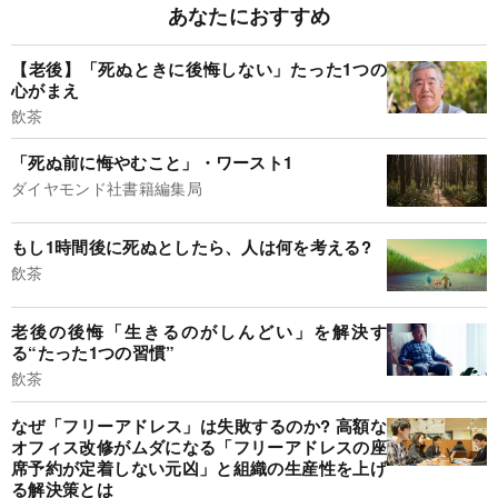
あなたにおすすめ
【老後】「死ぬときに後悔しない」たった1つの
心がまえ
飲茶
「死ぬ前に悔やむこと」・ワースト1
ダイヤモンド社書籍編集局
もし1時間後に死ぬとしたら、人は何を考える?
飲茶
老後の後悔「生きるのがしんどい」を解決す
る“たった1つの習慣”
飲茶
なぜ「フリーアドレス」は失敗するのか? 高額な
オフィス改修がムダになる「フリーアドレスの座
席予約が定着しない元凶」と組織の生産性を上げ
る解決策とは