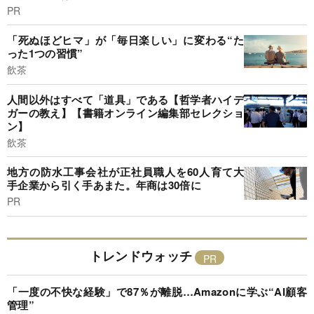
PR
「死ぬほどヒマ」が「毎日楽しい」に変わる“た
った1つの習慣”
飲茶
人間以外はすべて「道具」である【哲学者ハイデ
ガーの教え】【書籍オンライン編集部セレクショ
ン】
飲茶
地方の防水工事会社が正社員職人を60人育て大
手企業から引く手あまた。年商は30倍に
PR
トレンドウォッチ
「一度の不快な経験」で87％が離脱…Amazonに学ぶ“AI顧客
管理”