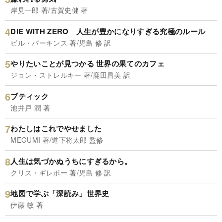
岸見一郎 著/古賀史健 著
DIE WITH ZERO 人生が豊かになりすぎる究極のルール
ビル・パーキンス 著/児島 修 訳
やりたいことが見つかる 世界の果てのカフェ
ジョン・ストレルキー 著/鹿田昌美 訳
ブティック
池井戸 潤 著
わたしはこれでやせました
MEGUMI 著/道下将太郎 監修
人生は気づかぬうちにすぎるから。
クリス・ギレボー 著/児島 修 訳
地図で学ぶ「深読み」世界史
伊藤 敏 著