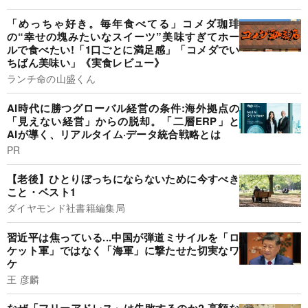
「めっちゃ好き。毎年食べてる」コメダ珈琲
の“幸せの塊みたいなスイーツ”美味すぎてホー
ルで食べたい!「1口ごとに満足感」「コメダでい
ちばん美味い」《実食レビュー》
ランチ命の山盛くん
AI時代に勝つグローバル経営の条件:海外拠点の
「見えない経営」からの脱却。「二層ERP」と
AIが導く、リアルタイム·データ統合戦略とは
PR
【老後】ひとりぼっちにならないために今すべき
こと・ベスト1
ダイヤモンド社書籍編集局
習近平は焦っている...中国が弾道ミサイルを「ロ
ケット軍」ではなく「海軍」に撃たせた切実なワ
ケ
王 彦麟