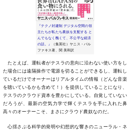
『テクノ封建制 デジタル空間の領
主たちが私たち農奴を支配する と
んでもなく醜くて、不公平な経済
の話。』
（集英社）ヤニス・バル
ファキス著、関 美和訳
たとえば、運転者がテスラの意向に沿わない使い方をし
た場合には遠隔操作で電源を切ることができるし、運転し
ているだけでオーナーはリアルタイムの情報（どんな音楽
を聴いているかも含めて！）を提供していることになり、
テスラのクラウド資本を豊かにしている。自覚していない
だろうが、最新の空気力学で輝くテスラを手に入れた鼻
高々のオーナーこそ、まさにクラウド農奴なのだ。
心揺さぶる科学的発明や幻想的な響きのニューラル・ネ