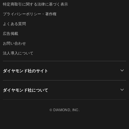
特定商取引に関する法律に基づく表示
プライバシーポリシー・著作権
よくある質問
広告掲載
お問い合わせ
法人導入について
ダイヤモンド社のサイト
Diamond Online(English)
ダイヤモンド社について
週刊ダイヤモンド
ダイヤモンド社TOP
DIAMONDハーバード・ビジネス・レビュー
© DIAMOND, INC.
会社概要
ダイヤモンドZAi（デジタル版）
採用情報
書籍オンライン