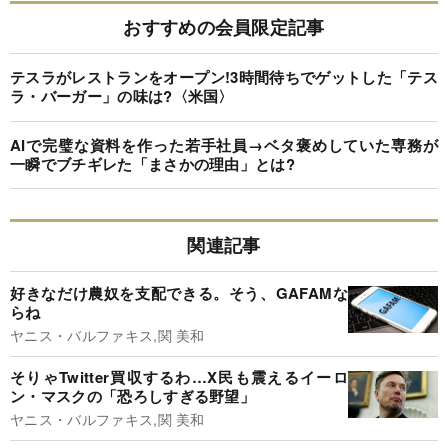
おすすめの会員限定記事
テスラがレストランをオープン!3時間待ちでゲットした「テス
ラ・バーガー」の味は?〈米国〉
AIで完璧な資料を作った若手社員→ベタ褒めしていた専務が
一瞬でブチギレた「まさかの理由」とは?
関連記事
好きなだけ農奴を支配できる。そう、GAFAMな
らね
ヤニス・バルファキス,関 美和
そりゃTwitter買収するわ…X民も震えるイーロ
ン・マスクの「恐ろしすぎる野望」
ヤニス・バルファキス,関 美和