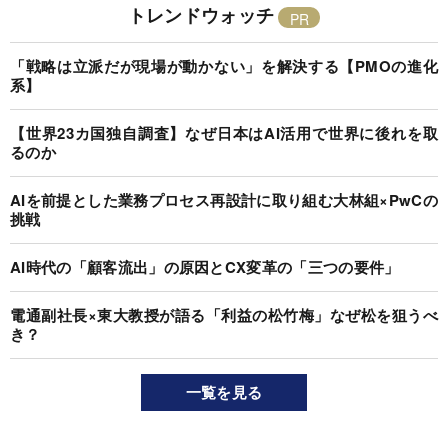
トレンドウォッチ
「戦略は立派だが現場が動かない」を解決する【PMOの進化
系】
【世界23カ国独自調査】なぜ日本はAI活用で世界に後れを取
るのか
AIを前提とした業務プロセス再設計に取り組む大林組×PwCの
挑戦
AI時代の「顧客流出」の原因とCX変革の「三つの要件」
電通副社長×東大教授が語る「利益の松竹梅」なぜ松を狙うべ
き？
一覧を見る