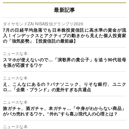
最新記事
ダイヤモンドZAi NISA投信グランプリ2026
7月の日経平均急落でも日本株投資信託に高水準の資金が流
入！インデックスとアクティブの動きから見えた個人投資家
の「強気姿勢」【投資信託の最前線】
ニュースな本
スマホが使えないので…「演歌界の貴公子」を追う90代祖母
を孫が応援するワケ
ニュースな本
え、こんなにあるの？パナソニック、りそな銀行、ユニク
ロ…「企業・ブランド」の意外すぎる共通点
ニュースな本
旅ガチャ、酒ガチャ、本ガチャ…「中身がわからない商品」
がバカ売れするワケ。“外れ”すら喜ぶ現代人の心理とは？
ニュースな本