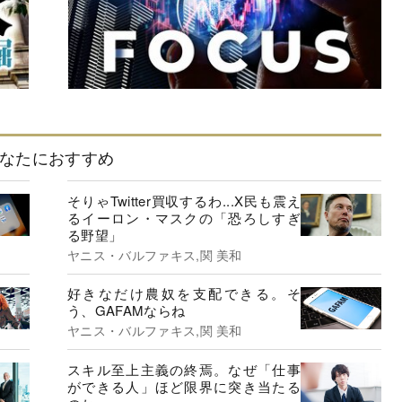
なたにおすすめ
そりゃTwitter買収するわ...X民も震え
るイーロン・マスクの「恐ろしすぎ
る野望」
ヤニス・バルファキス,関 美和
好きなだけ農奴を支配できる。そ
う、GAFAMならね
ヤニス・バルファキス,関 美和
スキル至上主義の終焉。なぜ「仕事
ができる人」ほど限界に突き当たる