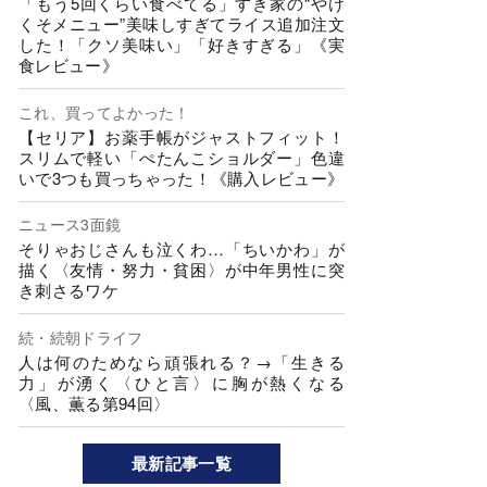
「もう5回くらい食べてる」すき家の“やけ
くそメニュー”美味しすぎてライス追加注文
した！「クソ美味い」「好きすぎる」《実
食レビュー》
これ、買ってよかった！
【セリア】お薬手帳がジャストフィット！
スリムで軽い「ぺたんこショルダー」色違
いで3つも買っちゃった！《購入レビュー》
ニュース3面鏡
そりゃおじさんも泣くわ…「ちいかわ」が
描く〈友情・努力・貧困〉が中年男性に突
き刺さるワケ
続・続朝ドライフ
人は何のためなら頑張れる？→「生きる
力」が湧く〈ひと言〉に胸が熱くなる
〈風、薫る第94回〉
最新記事一覧