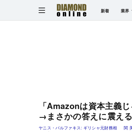
新着
業界
「Amazonは資本主
→まさかの答えに震え
ヤニス・バルファキス:
ギリシャ元財務相
関 