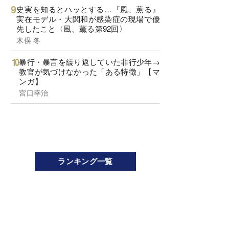
史実を知るとハッとする…『風、薫る』
実在モデル・大関和が感染症の現場で優
先したこと〈風、薫る第92回〉
木俣 冬
暴行・暴言を繰り返していた非行少年→
教官が気づけなかった「ある特徴」【マ
ンガ】
宮口幸治
ランキング一覧