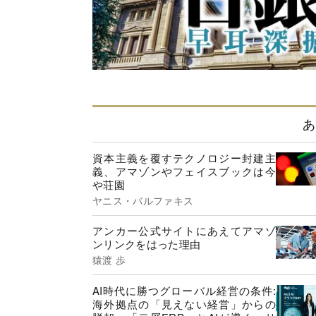
あ
資本主義を覆すテクノロジー封建主
義、アマゾンやフェイスブックは今
や荘園
ヤニス・バルファキス
アンカー公式サイトにあえてアマゾ
ンリンクをはった理由
猿渡 歩
AI時代に勝つグローバル経営の条件:
海外拠点の「見えない経営」からの