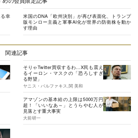
すめの会員限定記事
れる幸
米国のDNA「欧州決別」が再び表面化、トランプ
版モンロー主義と軍事AI化が世界の防衛株を動か
す理由
関連記事
そりゃTwitter買収するわ…X民も震え
るイーロン・マスクの「恐ろしすぎ
る野望」
ヤニス・バルファキス,関 美和
アマゾンの基本給の上限は5000万円
超！「いいなあ～」とうらやむ人が
見落とす重大事実
大前研一