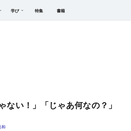
学び
特集
書籍
義じゃない！」「じゃあ何なの？」
る
美和