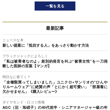
一覧を見る
最新記事
ニュースな本
新しい提案に「抵抗する人」をあっさり動かす方法
ブラックジャックによろしく
「私は被害者なのよ」差別的発言を叫ぶ“被害女性”を一刀両
断した医師の言葉【マンガ】
明日なに着てく？
「全種類買ってしまいました」ユニクロ×サンリオの“ひんや
りルームウェア”に絶賛の声「とにかく超可愛い」「部屋着に
欠かせません」《購入レビュー》
ダイヤモンド・口コミ情報
AGC（旧・旭硝子）の40代前半・シニアマネージャー級の年