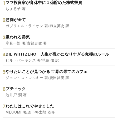
ママ投資家が育休中に１億貯めた株式投資
ちょる子 著
筋肉が全て
ガブリエル・ライオン 著/御立英史 訳
嫌われる勇気
岸見一郎 著/古賀史健 著
DIE WITH ZERO 人生が豊かになりすぎる究極のルール
ビル・パーキンス 著/児島 修 訳
やりたいことが見つかる 世界の果てのカフェ
ジョン・ストレルキー 著/鹿田昌美 訳
ブティック
池井戸 潤 著
わたしはこれでやせました
MEGUMI 著/道下将太郎 監修