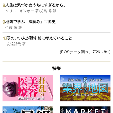
人生は気づかぬうちにすぎるから。
クリス・ギレボー 著/児島 修 訳
地図で学ぶ「深読み」世界史
伊藤 敏 著
頭のいい人が話す前に考えていること
安達裕哉 著
(POSデータ調べ、7/26～8/1)
特集