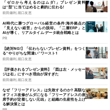
「ゼロから考えるのはムダ!」プレゼン資料
は“型”に当てはめると劇的に伝わる!
前田鎌利,堀口友恵
AI時代に勝つグローバル経営の条件:海外拠点の
「見えない経営」からの脱却。「二層ERP」と
AIが導く、リアルタイム·データ統合戦略とは
PR
【絶対NG!】「伝わらないプレゼン資料」をつく
る“やりがちな間違い”ワースト1
前田鎌利,堀口友恵
【評価されるプレゼン資料】「図は左・メッセー
ジは右」にすべき理由が深すぎた
前田鎌利,堀口友恵
なぜ「フリーアドレス」は失敗するのか? 高額な
オフィス改修がムダになる「フリーアドレスの座
席予約が定着しない元凶」と組織の生産性を上げ
る解決策とは
PR