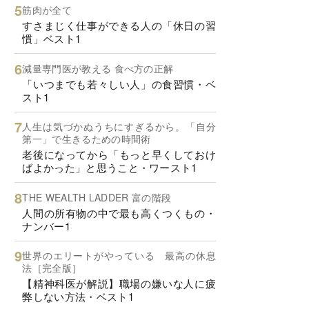
筋肉が全て
すさまじく仕事ができる人の「休日の習
慣」ベスト1
減量専門医が教える 食べ方の正解
「いつまでも若々しい人」の食習慣・ベ
スト1
人生は気づかぬうちにすぎるから。「自分
第一」で生きるための時間術
老後になってから「もっと早くしておけ
ばよかった」と思うこと・ワースト1
THE WEALTH LADDER 富の階段
人間の所有物の中で最も高くつくもの・
ナンバー1
世界のエリートがやっている 最高の休息
法［完全版］
【精神科医が解説】職場の嫌いな人に疲
弊しない方法・ベスト1