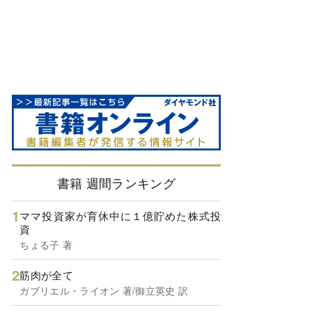
書籍 週間ランキング
ママ投資家が育休中に１億貯めた株式投
資
ちょる子 著
筋肉が全て
ガブリエル・ライオン 著/御立英史 訳