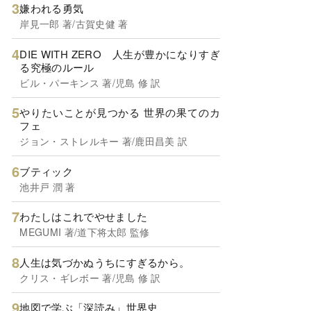
嫌われる勇気
岸見一郎 著/古賀史健 著
DIE WITH ZERO 人生が豊かになりすぎ
る究極のルール
ビル・パーキンス 著/児島 修 訳
やりたいことが見つかる 世界の果てのカ
フェ
ジョン・ストレルキー 著/鹿田昌美 訳
ブティック
池井戸 潤 著
わたしはこれでやせました
MEGUMI 著/道下将太郎 監修
人生は気づかぬうちにすぎるから。
クリス・ギレボー 著/児島 修 訳
地図で学ぶ「深読み」世界史