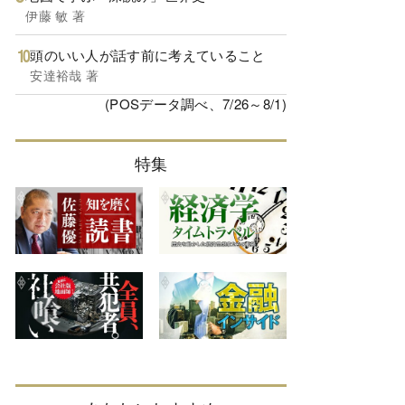
伊藤 敏 著
頭のいい人が話す前に考えていること
安達裕哉 著
(POSデータ調べ、7/26～8/1)
特集