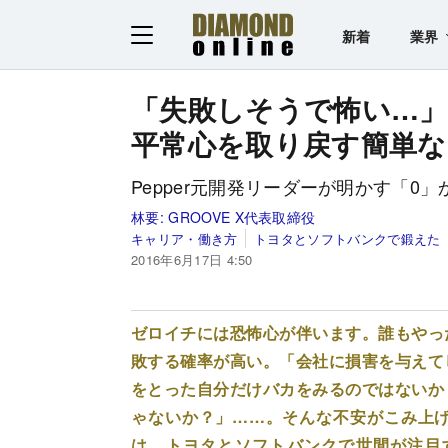
新着
業界
「失敗しそうで怖い…
平常心を取り戻す簡単な
Pepper元開発リーダーが明かす「0
林要:
GROOVE X代表取締役
キャリア・働き方
トヨタとソフトバンクで鍛えた
2016年6月17日 4:50
ゼロイチには恐怖心が伴います。誰もやっ
敗する確率が高い。「会社に損害を与えて
をとった自分だけバカをみるのではないか
ゃないか？」……。そんな不安がこみ上
は、トヨタとソフトバンクで世間が注目