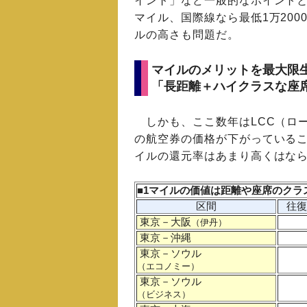
イント」など一般的なポイントと
マイル、国際線なら最低1万20
ルの高さも問題だ。
マイルのメリットを最大限
「長距離＋ハイクラスな座
しかも、ここ数年はLCC（ロ
の航空券の価格が下がっている
イルの還元率はあまり高くはな
■1マイルの価値は距離や座席のクラ
区間
往復
東京－大阪
（伊丹）
東京－沖縄
東京－ソウル
（エコノミー）
東京－ソウル
（ビジネス）