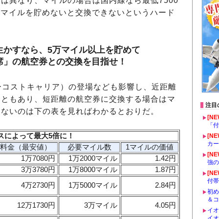
は異なり、マイルの場合は国内線なら最低7500
00マイルを貯めないと交換できないというハード
生かすなら、5万マイル以上を貯めて
席」の航空券との交換を目指せ！
ーコストキャリア）の登場なども影響し、近距離
こともあり、短距離の航空券に交換する場合はマ
注目
らないのは下の表を見ればわかるとおりだ。
[NE
「付
スによって最大5倍に！
[NE
カー
料金（最安値）
必要マイル数
1マイルの価値
[NE
1万7080円
1万2000マイル
1.42円
強の
3万3780円
1万8000マイル
1.87円
[NE
付帯
4万2730円
1万5000マイル
2.84円
初め
＆コ
12万1730円
3万マイル
4.05円
イオ
イオ