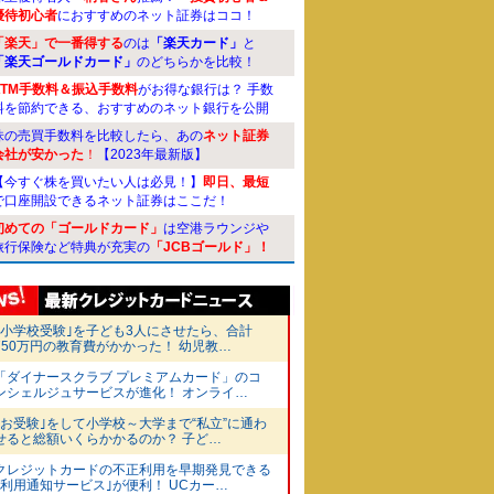
優待初心者
におすすめのネット証券はココ！
「楽天」で一番得する
のは
「楽天カード」
と
「楽天ゴールドカード」
のどちらかを比較！
ATM手数料＆振込手数料
がお得な銀行は？ 手数
料を節約できる、おすすめのネット銀行を公開
株の売買手数料を比較したら、あの
ネット証券
会社が安かった
！
【2023年最新版】
【今すぐ株を買いたい人は必見！】
即日、最短
で口座開設できるネット証券はここだ！
初めての「ゴールドカード」
は空港ラウンジや
旅行保険など特典が充実の
「JCBゴールド」！
｢小学校受験｣を子ども3人にさせたら、合計
750万円の教育費がかかった！ 幼児教…
「ダイナースクラブ プレミアムカード」のコ
ンシェルジュサービスが進化！ オンライ…
｢お受験｣をして小学校～大学まで“私立”に通わ
せると総額いくらかかるのか？ 子ど…
クレジットカードの不正利用を早期発見できる
｢利用通知サービス｣が便利！ UCカー…