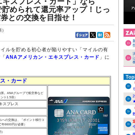
エキスプレス・カード」なら
で貯められて還元率アップ！じっ
空券との交換を目指せ！
新）
イルを貯める初心者が陥りやすい「マイルの有
方「
ANAアメリカン・エキスプレス・カード
」に
Top
レス・カード
円換算。ANAグループで航空券など
ント1.5倍）
キスプレス
イルへの交換は、「ポイント移行コ
年6600円が必要）
円）