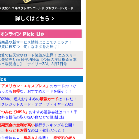
新商品や新サービス情報はここでチェック！
投資に役立つ「旬」なネタをお届け！
決算で任天堂やロート製薬が上昇！ エムスリー
は失望売り/日経平均続落【今日の注目株＆日本
株市場見通し】「デイリーZAi」8月7日号
ics
「アメリカン・エキスプレス」
のカードの中で
もっとも
お得
な、おすすめカードを探そう！
2023年、達人おすすめの
最強カード
はコレだ！
★クレジットカード・オブ・ザ・イヤー2023
「つみたてNISA」
おすすめ証券会社はココ！手
数料＆投信の取り扱い数などで徹底比較
定期預金の金利が高い
銀行ランキングを公開！
今、
もっともお得
なのは○○銀行だった！
株主優待名人・
桐谷さん
推薦！
投資初心者＆