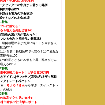
のAI・半導体の本命株34
ータセンターの中身から儲かる銘柄
導体の本命株9
子部品＆電力の本命株10
ボットなどの本命株15
1特集
フレに勝てる！
る＆増える高配当株143
配当株の選び方が変わった！
フレ＆金利上昇時代の新基準3
I一辺倒相場の今がお買い得！下がりすぎ人
配当株14
んぶ4％超！長期保有でも安心！10年減配な
高配当株100
益の成長とともに株価も上昇！配当がぐん
増える株19
2特集
集中連載スタート！ガチ自腹50万円
きアイドル[ラフ×ラフ]高梨結VSザイ部員
ングトレード株バトル
1回：
ちょる子さん
から学ぶ「スイングトレ
」の極意
3特集
の株高で立ち見の会社も！
26株主総会32社直撃レポート