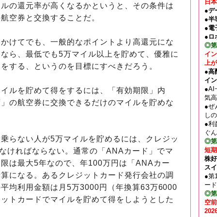
日本
ルの還元率が高くなるかというと、その条件は
●デ
の航空券と交換することだ。
●半
●電
●ロ
かけてでも、一般的なポイントより高還元にな
◎第
なら、最低でも5万マイル以上を貯めて、優雅に
イン
上が
トをする、というのを目標にすべきだろう。
●高
イン
●A
イルを貯めて得をするには、「有効期限」内
気高
席」の航空券に交換できるだけのマイルを貯めな
●ぜ
しの
●利
ぐん
乗らない人が5万マイルを貯めるには、クレジッ
◎第
短期
しなければならない。通常の「ANAカード」でマ
株好
限は最大5年なので、年100万円は「ANAカー
スイ
計算になる。あるクレジットカード発行会社の調
●第
ード
均利用金額は月5万3000円（年換算63万6000
◎第
ジットカードでマイルを貯めて得をしようとした
空前
20