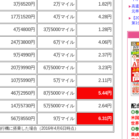
3万6520円
2万マイル
1.82円
高還
元率2
17万1520円
4万マイル
4.28円
【2
第1
4万4800円
3万5000マイル
1.28円
24万3800円
6万マイル
4.06円
9万4990円
4万マイル
2.37円
20万9990円
6万5000マイル
3.23円
10万5990円
5万マイル
2.11円
46万2950円
8万5000マイル
5.44円
14万5730円
5万5000マイル
2.64円
配当
◎巻
米国
56万8550円
9万マイル
6.31円
世界
飛行機に搭乗した場合（2016年4月6日時点）
◎巻
業績