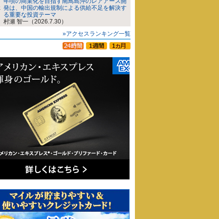
年頃の商業化を目指す南鳥島沖のレアアース開
発は、中国の輸出規制による供給不足を解決す
る重要な投資テーマ
村瀬 智一（2026.7.30）
»アクセスランキング一覧