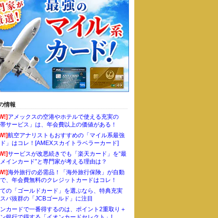
の情報
W!]
アメックスの空港やホテルで使える充実の
帯サービス」は、年会費以上の価値がある！
W!]
航空アナリストもおすすめの「マイル系最強
ド」はコレ！[AMEXスカイトラベラーカード]
W!]
サービスが改悪続きでも「楽天カード」を“最
メインカード”と専門家が考える理由は？
W!]
海外旅行の必需品！「海外旅行保険」が自動
で、年会費無料のクレジットカードはコレ！
ての「ゴールドカード」を選ぶなら、特典充実
スパ抜群の「JCBゴールド」に注目
ンカードで一番得するのは、ポイント2重取り＋
ン銀行で得する「イオンカードセレクト」!