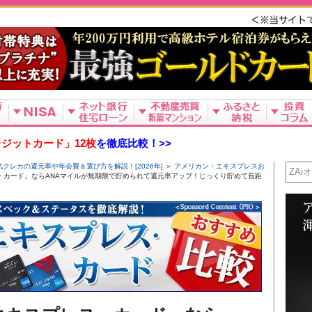
ジットカード」12枚
を徹底比較！>>
レカの還元率や年会費＆選び方を解説！[2026年]
＞
アメリカン・エキスプレスお
ス・カード」ならANAマイルが無期限で貯められて還元率アップ！じっくり貯めて長距