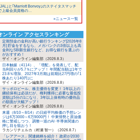
｢JAL｣と｢Marriott Bonvoy｣のステイタスマッチ
で上級会員資格の…
»ニュース一覧
iオンライン アクセスランキング
定期預金の金利が高い銀行ランキング[2026年8
月] 貯金をするなら、メガバンクの3倍以上も高
金利なSBI新生銀行など、お得な銀行を選ぶの
がおすすめ！
ザイ・オンライン編集部（2026.8.3）
日本触媒（4114）、「増配」を発表して、配
当利回りが5.7％にアップ！ 年間配当額は1年で
23.8％増加、2027年3月期は前期比27円増の｢1
株あたり140円｣に
ザイ・オンライン編集部（2026.8.8）
サッポロビール、株主優待を変更！ 1年以上の
継続保有は必須だが、権利獲得に必要な最低投
資額は5分の1になり、3年以上保有時の優待品
の額面が大幅アップ！
ザイ・オンライン編集部（2026.8.8）
来週（8/10～8/14）の日経平均株価の予想レン
ジは6万3000～6万9000円！ 中東情勢と原油価
格に警戒しつつ、調整一巡のAI･半導体関連の
押し目を狙おう！
ラカンリチェルカ（村瀬 智一）（2026.8.7）
「レアアース」関連銘柄を紹介！ 政府が2030