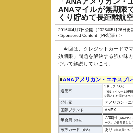
「ANAアメリカン・
ANAマイルが無期限
くり貯めて長距離航
2016年4月7日公開（2026年5月26日更
<Sponsored Content（PR記事）>
今回は、クレジットカードでマ
効期限」問題を解決する強い味
ついて解説していこう。
■
ANAアメリカン・エキスプ
1.5～2.25％
還元率
（※1マイル＝1.5
を購入した場合はポイ
発行元
アメリカン・エ
国際ブランド
AMEX
7700円
（ANAマ
年会費
（税込）
ース」の参加費として
家族カード
あり
（税込）
（年会費2750