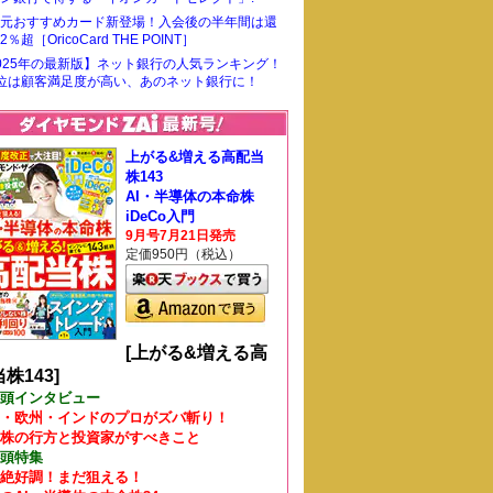
元おすすめカード新登場！入会後の半年間は還
％超［OricoCard THE POINT］
025年の最新版】ネット銀行の人気ランキング！
位は顧客満足度が高い、あのネット銀行に！
上がる&増える高配当
株143
AI・半導体の本命株
iDeCo入門
9月号7月21日発売
定価950円（税込）
[上がる&増える高
株143]
頭インタビュー
・欧州・インドのプロがズバ斬り！
株の行方と投資家がすべきこと
頭特集
絶好調！まだ狙える！