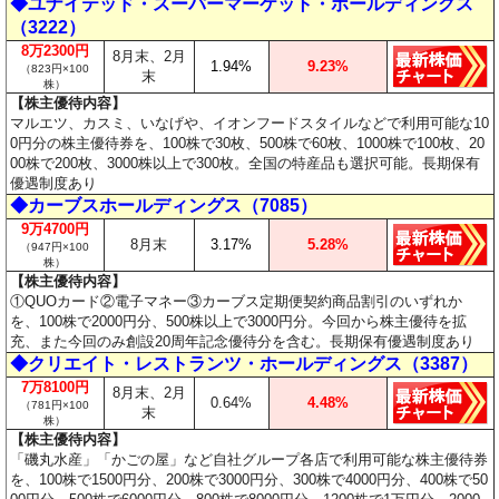
◆ユナイテッド・スーパーマーケット・ホールディングス
（3222）
8万2300円
8月末、2月
1.94%
9.23%
（823円×100
末
株）
【株主優待内容】
マルエツ、カスミ、いなげや、イオンフードスタイルなどで利用可能な10
0円分の株主優待券を、100株で30枚、500株で60枚、1000株で100枚、20
00株で200枚、3000株以上で300枚。全国の特産品も選択可能。長期保有
優遇制度あり
◆カーブスホールディングス（7085）
9万4700円
8月末
3.17%
5.28%
（947円×100
株）
【株主優待内容】
①QUOカード②電子マネー③カーブス定期便契約商品割引のいずれか
を、100株で2000円分、500株以上で3000円分。今回から株主優待を拡
充、また今回のみ創設20周年記念優待分を含む。長期保有優遇制度あり
◆クリエイト・レストランツ・ホールディングス（3387）
7万8100円
8月末、2月
0.64%
4.48%
（781円×100
末
株）
【株主優待内容】
「磯丸水産」「かごの屋」など自社グループ各店で利用可能な株主優待券
を、100株で1500円分、200株で3000円分、300株で4000円分、400株で50