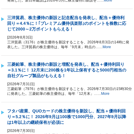
発表した。新日本建設は2026年5月に株主優待の新設を……
More
三洋貿易、株主優待の新設と記念配当を発表し、配当＋優待利
回り＝4.4％に！｢プレミアム優待倶楽部｣のポイントを株数に応
じて2000～2万ポイントもらえる！
[2026年8月3日]
三洋貿易（3176）が株主優待を新設することを、2026年8月3日の14時に発
表した。三洋貿易の株主優待は、毎年「9月末」時点の……
More
三菱鉛筆、株主優待の新設と増配を発表し、配当＋優待利回り
＝3.1％に！ 12月末に200株を1年以上保有すると5000円相当の
自社グループ製品がもらえる！
[2026年7月31日]
三菱鉛筆（7976）が株主優待を新設することを、2026年7月30日の15時30分
に発表した。三菱鉛筆の株主優待は、毎年「12月末」……
More
フタバ産業、QUOカードの株主優待を新設し、配当＋優待利回
り＝5.2％に！ 2026年9月は100株で1000円分、2027年9月以降
は1年以上の継続保有が必須に
[2026年7月30日]