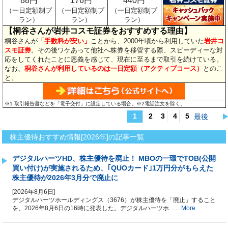
88円
176円
440円
（一日定額制プ
（一日定額制プ
（一日定額制プ
ラン）
ラン）
ラン）
【桐谷さんが岩井コスモ証券をおすすめする理由】
桐谷さんが
「手数料が安い」
ことから、2000年頃から利用していた
岩井コ
スモ証券
。その後ワケあって他社へ株券を移管する際、スピーディーな対
応をしてくれたことに恩義を感じて、現在に至るまで取引を続けている。
なお、
桐谷さんが利用しているのは一日定額（アクティブコース）
とのこ
と。
※1 取引報告書などを「電子交付」に設定している場合。※2電話注文を除く。
1
2
3
4
5
最後
株主優待おすすめ情報[2026年]
株主優待おすすめ情報[2026年]の記事一覧
デジタルハーツHD、株主優待を廃止！ MBOの一環でTOB(公開
買い付け)が実施されるため、｢QUOカード｣1万円分がもらえた
株主優待が2026年3月分で廃止に
[2026年8月6日]
デジタルハーツホールディングス（3676）が株主優待を「廃止」すること
を、2026年8月6日の16時に発表した。デジタルハーツホ……
More