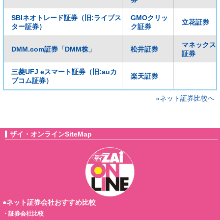
SBIネオトレード証券（旧:ライブス
GMOクリッ
立花証券
ター証券）
ク証券
マネックス
DMM.com証券「DMM株」
松井証券
証券
三菱UFJ eスマート証券（旧:auカ
楽天証券
ブコム証券）
»ネット証券比較へ
ザイ・オンラインSiteMap
●ネット証券会社おすすめ比較
・
証券会社比較