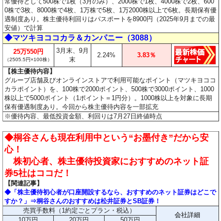
常優待として500株で1枚（3月のみ）、2000株で1枚、4000株で2枚、600
0株で3枚、8000株で4枚、1万株で5枚、1万2000株以上で6枚。長期保有優
遇制度あり。株主優待利回りはパスポートを8900円（2025年9月までの最
安値）で計算
◆マツキヨココカラ＆カンパニー（3088）
3月末、9月
25万550円
2.24%
3.83％
末
（2505.5円×100株）
【株主優待内容】
グループ店舗及びオンラインストアで利用可能なポイント（マツキヨココ
カラポイント）を、100株で2000ポイント、500株で3000ポイント、1000
株以上で5000ポイント（1ポイント＝1円分）。1000株以上を対象に長期
保有優遇制度あり。今回から株主優待内容を一部拡充
※優待内容、最低投資金額、利回りは7月27日終値時点
◆桐谷さんも現在利用中という“お墨付き”だから安
心！
株初心者、株主優待投資家におすすめのネット証
券5社はココだ！
【関連記事】
◆「株主優待初心者が口座開設するなら、おすすめのネット証券はどこで
すか？」⇒桐谷さんのおすすめは松井証券とSB証券！
売買手数料（1約定ごとプラン・税込）
会社詳細
10万円
20万円
50万円