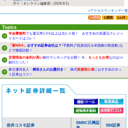
ザイ・オンライン編集部（2026.8.5）
»アクセスランキング一覧
Topics
年会費無料
でも還元率1.0％以上は当たり前！ おすすめの高還元クレジッ
トカードはコレ！
「新NISA」
おすすめ証券会社は？
｢手数料｣｢投資信託＆米国株の取扱数｣な
どで徹底比較！
定期預金の金利が高い
銀行ランキングを公開！ 今、
もっともお得
なのは○○
銀行だった！
株主優待名人・
桐谷さんのお墨付き
！ 株式
投資初心者
におすすめのネッ
ト証券はココ！
SMBC日興証
岩井コスモ証券
SBI証券
券