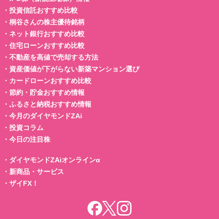
・
投資信託おすすめ比較
・
桐谷さんの株主優待銘柄
・
ネット銀行おすすめ比較
・
住宅ローンおすすめ比較
・
不動産を高値で売却する方法
・
資産価値が下がらない新築マンション選び
・
カードローンおすすめ比較
・
節約・貯金おすすめ情報
・
ふるさと納税おすすめ情報
・
今月のダイヤモンドZAi
・
投資コラム
・
今日の注目株
・
ダイヤモンドZAiオンラインα
・
新商品・サービス
・
ザイFX！