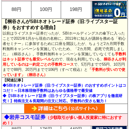
88円
100円
198円
【桐谷さんがSBIネオトレード証券（旧:ライブスター証
券）をおすすめする理由】
以前はライブスター証券だったが、SBIホールディングスの傘下に入った
ことで2021年1月から現在の名称に。2011年に知人が講師を務める「初心
者セミナー」に参加するために口座を開設したが、ちょうど2カ月間手数
料無料キャンペーンを実施していたため、「2カ月間、必死で売買しまし
た」（桐谷さん）。手数料無料キャンペーンを実施していなくても
手数料
はネット証券でも最安レベル
なので、現在も利用している。
桐谷さんが利
用しているのは一約定ごとの手数料コース
で、5万円までで55円、10万円
までで88円、20万円までで106円（すべて税込）と
「手数料が安いので使
っています」（桐谷さん）
【関連記事】
◆SBIネオトレード証券（旧:ライブスター証券）のおすすめポイントはコ
コだ！～日本株現物手数料はあらゆる価格帯で最安値
◆【SBIネオトレード証券（旧:ライブスター証券）の株アプリを徹底研
究！】特殊注文＆長期間の注文に対応。手数料の安さも魅力！
◆岩井コスモ証券
（少額取引が多い個人投資家に特におすす
め！
）