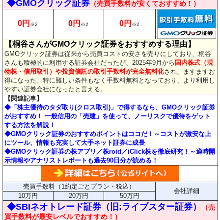
◆GMOクリック証券
（売買手数料が安くておすすめ！）
0円
0円
0円
※2
※2
※2
【桐谷さんがGMOクリック証券をおすすめする理由】
GMOクリック証券は従来から売買コストの安さを売りにしており、桐谷
さんも積極的に利用する証券会社だったが、2025年9月から
国内株式（現
物株・信用取引）や投資信託の取引手数料が完全無料化
され、ますますお
得になった。特に難しい条件もなく手数料無料となっており、より利用し
やすい証券会社になったと言える。
【関連記事】
◆「株主優待のタダ取り(クロス取引)」で得するなら、GMOクリック証券
がおすすめ！ 一般信用の「売建」を使って、ノーリスクで優待をゲット
する方法を解説！
◆GMOクリック証券のおすすめポイントはココだ！～コストが激安な上
にツール、情報も充実して大手ネット証券に成長
◆GMOクリック証券の株アプリ／株roid／iClick株を徹底研究！～適時開
示情報やアナリストレポートも過去90日分が読める！
売買手数料（1約定ごとプラン・税込）
会社詳細
10万円
20万円
50万円
◆SBIネオトレード証券（旧:ライブスター証券）
（売
買手数料が最安レベルでおすすめ！）