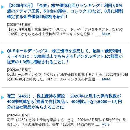
【2026年8月】「金券」株主優待利回りランキング！利回り9％
超のメディア工房、5％台の識学、コレックHDなど、8月に権利
確定する金券優待29銘柄を紹介！
[2026年8月6日]
【2026年8月版】株主優待で「QUOカード」や「デジタルギフト」などの
「金券」がもらえる株主優待利回りランキングを公開！ ……
More
QLSホールディングス、株主優待を拡充して、配当＋優待利回
り＝4.4％に！ 500株以上でもらえる｢デジタルギフト｣の額面が
従来の1.3倍に増額されることに！
[2026年8月5日]
QLSホールディングス（7075）が株主優待を拡充することを、2026年8月5日
の15時30分に発表した。QLSホールディングスの株主優……
More
花王（4452）、株主優待を新設！ 2026年12月末の保有株数が
400株未満なら｢抽選で自社製品｣、400株以上なら6000～1万円
分の自社商品がもらえることに
[2026年8月5日]
花王（4452）が株主優待を新設することを、2026年8月5日の15時30分に発
表した。花王の株主優待は、毎年「12月末」時点の株主……
More