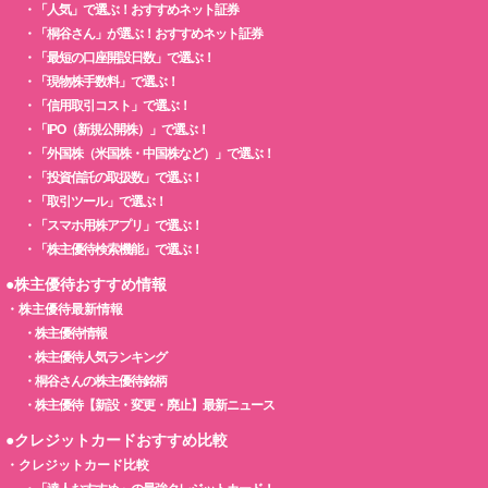
・
「人気」で選ぶ！おすすめネット証券
・
「桐谷さん」が選ぶ！おすすめネット証券
・
「最短の口座開設日数」で選ぶ！
・
「現物株手数料」で選ぶ！
・
「信用取引コスト」で選ぶ！
・
「IPO（新規公開株）」で選ぶ！
・
「外国株（米国株・中国株など）」で選ぶ！
・
「投資信託の取扱数」で選ぶ！
・
「取引ツール」で選ぶ！
・
「スマホ用株アプリ」で選ぶ！
・
「株主優待検索機能」で選ぶ！
●株主優待おすすめ情報
・
株主優待最新情報
・
株主優待情報
・
株主優待人気ランキング
・
桐谷さんの株主優待銘柄
・
株主優待【新設・変更・廃止】最新ニュース
●クレジットカードおすすめ比較
・
クレジットカード比較