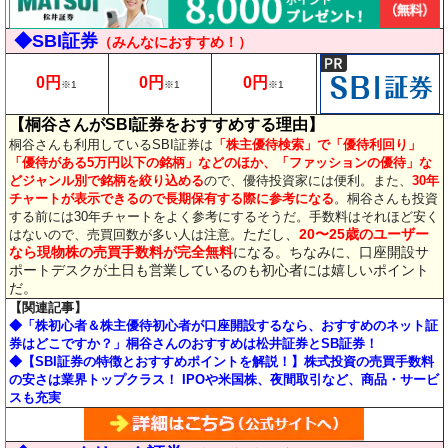
◆SBI証券
（みんなにおすすめ！）
0円
0円
0円
※1
※1
※1
【桐谷さんがSBI証券をおすすめする理由】
桐谷さんも利用しているSBI証券は
「株主優待検索」で「優待利回り」
「優待がある5万円以下の銘柄」などのほか、「ファッションの優待」な
どジャンル別で銘柄を絞り込める
ので、優待投資家には便利。また、
30年
チャートが表示できるので長期保有する際に参考になる
。桐谷さんも投資
する前には30年チャートをよく参考にするそうだ。手数料はそれほど安く
ただし、
20〜25歳のユーザー
はないので、売買回数が多い人は注意。
なら現物株の売買手数料が完全無料
になる。ちなみに、口座開設サ
ポートデスクが土日も営業しているのも初心者には嬉しいポイント
だ。
【関連記事】
◆「株初心者＆株主優待初心者が口座開設するなら、おすすめのネット証
券はどこですか？」桐谷さんのおすすめは松井証券とSB証券！
◆【SBI証券の特徴とおすすめポイントを解説！】株式投資の売買手数料
の安さは業界トップクラス！ IPOや米国株、夜間取引など、商品・サービ
スも充実