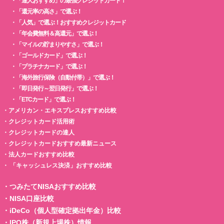
・
「達人おすすめ」の最強クレジットカード！
・
「還元率の高さ」で選ぶ！
・
「人気」で選ぶ！おすすめクレジットカード
・
「年会費無料＆高還元」で選ぶ！
・
「マイルの貯まりやすさ」で選ぶ！
・
「ゴールドカード」で選ぶ！
・
「プラチナカード」で選ぶ！
・
「海外旅行保険（自動付帯）」で選ぶ！
・
「即日発行～翌日発行」で選ぶ！
・
「ETCカード」で選ぶ！
・
アメリカン・エキスプレスおすすめ比較
・
クレジットカード活用術
・
クレジットカードの達人
・
クレジットカードおすすめ最新ニュース
・
法人カードおすすめ比較
・
「キャッシュレス決済」おすすめ比較
・
つみたてNISAおすすめ比較
・
NISA口座比較
・
iDeCo（個人型確定拠出年金）比較
・
IPO株（新規上場株）情報