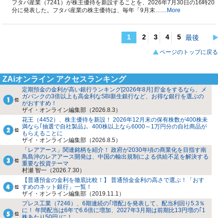
フタバ産業（7241）が株主優待を新設することを、2026年7月30日の16時20
分に発表した。フタバ産業の株主優待は、毎年「9月末……
More
1
2
3
4
5
最後
ページのトップに戻る
ZAiオンライン アクセスランキング
定期預金の金利が高い銀行ランキング[2026年8月] 貯金をするなら、メ
ガバンクの3倍以上も高金利なSBI新生銀行など、お得な銀行を選ぶの
がおすすめ！
ザイ・オンライン編集部（2026.8.3）
花王（4452）、株主優待を新設！ 2026年12月末の保有株数が400株未
満なら｢抽選で自社製品｣、400株以上なら6000～1万円分の自社商品が
もらえることに
ザイ・オンライン編集部（2026.8.5）
「レアアース」関連銘柄を紹介！ 政府が2030年頃の商業化を目指す南
鳥島沖のレアアース開発は、中国の輸出規制による供給不足を解決する
重要な投資テーマ
村瀬 智一（2026.7.30）
【普通預金の金利を徹底比較！】 普通預金金利の高さで選ぶ！「おす
すめのネット銀行」一覧！
ザイ・オンライン編集部（2019.11.1）
プレス工業（7246）、6期連続の｢増配｣を発表して、配当利回り5.3％
に！ 年間配当は6年で6.6倍に増加、2027年3月期は前期比13円増の｢1
株あたり50円｣に！