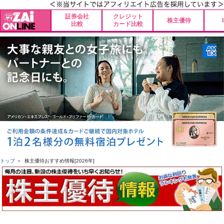
証券会社
クレジット
株主優待
比較
カード比較
トップ
＞ 株主優待おすすめ情報[2026年]