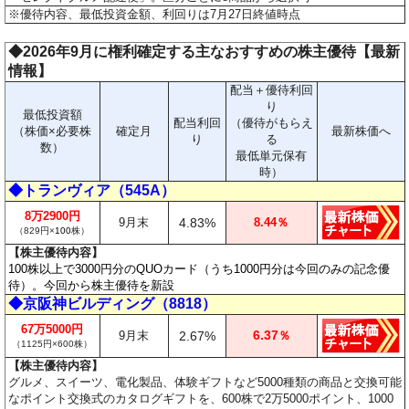
※優待内容、最低投資金額、利回りは7月27日終値時点
◆2026年9月に権利確定する主なおすすめの株主優待【最新
情報】
配当＋優待利回
り
最低投資額
配当利回
（優待がもらえ
（株価×必要株
確定月
最新株価へ
り
る
数）
最低単元保有
時）
◆トランヴィア（545A）
8万2900円
9月末
4.83%
8.44％
（829円×
100
株）
【株主優待内容】
100株以上で3000円分のQUOカード（うち1000円分は今回のみの記念優
待）。今回から株主優待を新設
◆京阪神ビルディング（8818）
67万5000円
6.37
9月末
2.67%
％
（1125円×600株）
【株主優待内容】
グルメ、スイーツ、電化製品、体験ギフトなど5000種類の商品と交換可能
なポイント交換式のカタログギフトを、600株で2万5000ポイント、1000