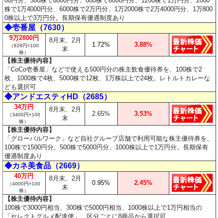
00円分、500株で6000円分、800株で8000円分、1200株で1万円分、2000
株で1万4000円分、6000株で2万円分、1万2000株で2万4000円分、1万800
0株以上で3万円分。長期保有優遇制度あり
◆壱番屋（7630）
9万2800円
8月末、2月
1.72%
3.88%
（928円×100
末
株）
【株主優待内容】
「CoCo壱番屋」などで使える500円分の株主飲食優待券を、100株で2
枚、1000株で4枚、5000株で12枚、1万株以上で24枚。レトルトカレーな
ども選択可
◆アンドエスティHD（2685）
34万円
8月末、2月
2.65%
3.53%
（3400円×100
末
株）
【株主優待内容】
「グローバルワーク」など自社グループ店舗で利用可能な株主優待券を、
100株で1500円分、500株で5000円分、1000株以上で1万円分。長期保有
優遇制度あり
◆カネ美食品（2669）
40万円
8月末、2月
0.95%
2.45%
（4000円×100
末
株）
【株主優待内容】
100株で3000円相当、300株で5000円相当、1000株以上で1万円相当の
「セレクトグルメ配達便」。区分ごとに8商品から選択可