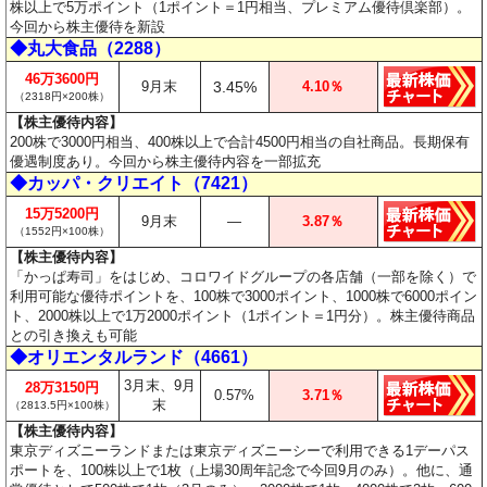
株以上で5万ポイント（1ポイント＝1円相当、プレミアム優待倶楽部）。
今回から株主優待を新設
◆丸大食品（2288）
46万3600円
9月末
3.45%
4.10％
（2318円×200株）
【株主優待内容】
200株で3000円相当、400株以上で合計4500円相当の自社商品。長期保有
優遇制度あり。今回から株主優待内容を一部拡充
◆カッパ・クリエイト（7421）
15万5200円
9月末
―
3.87％
（1552円×100株）
【株主優待内容】
「かっぱ寿司」をはじめ、コロワイドグループの各店舗（一部を除く）で
利用可能な優待ポイントを、100株で3000ポイント、1000株で6000ポイン
ト、2000株以上で1万2000ポイント（1ポイント＝1円分）。株主優待商品
との引き換えも可能
◆オリエンタルランド（4661）
3月末、9月
28万3150円
0.57%
3.71％
末
（2813.5円×100株）
【株主優待内容】
東京ディズニーランドまたは東京ディズニーシーで利用できる1デーパス
ポートを、100株以上で1枚（上場30周年記念で今回9月のみ）。他に、通