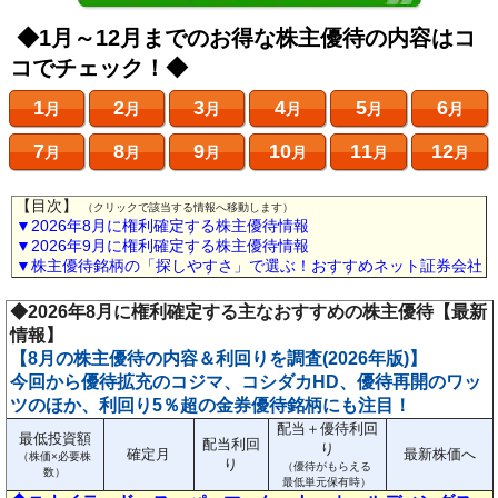
◆1月～12月までのお得な株主優待の内容はコ
コでチェック！◆
1
2
3
4
5
6
月
月
月
月
月
月
7
8
9
10
11
12
月
月
月
月
月
月
【目次】
（クリックで該当する情報へ移動します）
▼2026年8月に権利確定する株主優待情報
▼2026年9月に権利確定する株主優待情報
▼株主優待銘柄の「探しやすさ」で選ぶ！おすすめネット証券会社
◆2026年8月に権利確定する主なおすすめの株主優待【最新
情報】
【8月の株主優待の内容＆利回りを調査(2026年版)】
今回から優待拡充のコジマ、コシダカHD、優待再開のワッ
ツのほか、利回り5％超の金券優待銘柄にも注目！
配当＋優待利回
最低投資額
配当利回
り
確定月
最新株価へ
（株価×必要株
り
（優待がもらえる
数）
最低単元保有時）