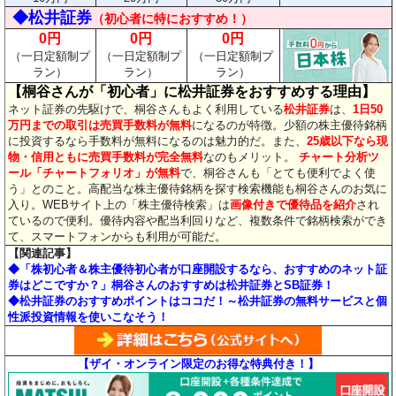
◆松井証券
（
初心者に特におすすめ！）
0円
0円
0円
（一日定額制プ
（一日定額制プ
（一日定額制プ
ラン）
ラン）
ラン）
【桐谷さんが「初心者」に松井証券をおすすめする理由】
ネット証券の先駆けで、桐谷さんもよく利用している
松井証券
は、
1日50
万円までの取引は売買手数料が無料
になるのが特徴。少額の株主優待銘柄
に投資するなら手数料が無料になるのは魅力的だ。また、
25歳以下なら現
物・信用ともに売買手数料が完全無料
なのもメリット。
チャート分析ツ
ール「チャートフォリオ」が無料
で、桐谷さんも「とても便利でよく使
う」とのこと。高配当な株主優待銘柄を探す検索機能も桐谷さんのお気に
入り。WEBサイト上の「株主優待検索」は
画像付きで優待品を紹介
され
ているので便利。優待内容や配当利回りなど、複数条件で銘柄検索ができ
て、スマートフォンからも利用が可能だ。
【関連記事】
◆「株初心者＆株主優待初心者が口座開設するなら、おすすめのネット証
券はどこですか？」桐谷さんのおすすめは松井証券とSB証券！
◆松井証券のおすすめポイントはココだ！～松井証券の無料サービスと個
性派投資情報を使いこなそう！
【ザイ・オンライン限定のお得な特典付き！】