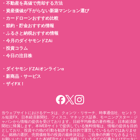
・
不動産を高値で売却する方法
・
資産価値が下がらない新築マンション選び
・
カードローンおすすめ比較
・
節約・貯金おすすめ情報
・
ふるさと納税おすすめ情報
・
今月のダイヤモンドZAi
・
投資コラム
・
今日の注目株
・
ダイヤモンドZAiオンラインα
・
新商品・サービス
・
ザイFX！
当ウェブサイトにおけるデータは、クォンツ・リサーチ、時事通信社、セントラ
ル短資FX、日本経済新聞社、フィスコ、マネックス証券、モーニングスター・ジ
ャパンから情報の提供を受けております。日経平均株価の著作権は、日本経済新
聞社に帰属します。本WEBサイトで提供している無料情報は、情報の提供を目的
としており、投資その他の行動を勧誘する目的で運営しているものではありませ
ん。銘柄の選択、売買価格等の投資の最終決定は、ご自身の判断でなさるように
お願いいたします。また本WEBサイトに掲載している全ての記事およびデータに