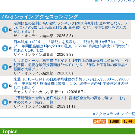
ZAiオンライン アクセスランキング
定期預金の金利が高い銀行ランキング[2026年8月] 貯金をするなら、メ
ガバンクの3倍以上も高金利なSBI新生銀行など、お得な銀行を選ぶの
がおすすめ！
ザイ・オンライン編集部（2026.8.3）
日本触媒（4114）、「増配」を発表して、配当利回りが5.7％にアッ
プ！ 年間配当額は1年で23.8％増加、2027年3月期は前期比27円増の｢1
株あたり140円｣に
ザイ・オンライン編集部（2026.8.8）
サッポロビール、株主優待を変更！ 1年以上の継続保有は必須だが、権
利獲得に必要な最低投資額は5分の1になり、3年以上保有時の優待品の
額面が大幅アップ！
ザイ・オンライン編集部（2026.8.8）
来週（8/10～8/14）の日経平均株価の予想レンジは6万3000～6万9000
円！ 中東情勢と原油価格に警戒しつつ、調整一巡のAI･半導体関連の押
し目を狙おう！
ラカンリチェルカ（村瀬 智一）（2026.8.7）
【普通預金の金利を徹底比較！】 普通預金金利の高さで選ぶ！「おす
すめのネット銀行」一覧！
ザイ・オンライン編集部（2019.11.1）
»アクセスランキング一覧
Topics