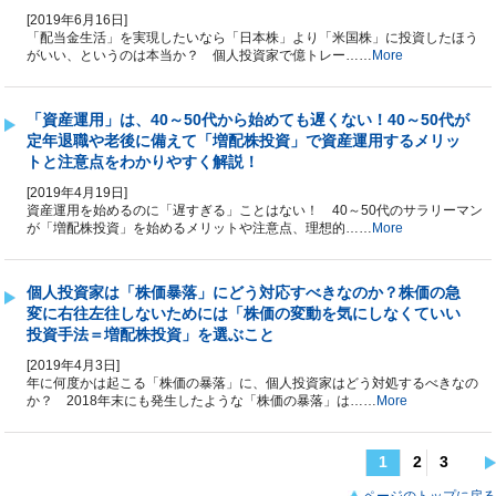
[2019年6月16日]
「配当金生活」を実現したいなら「日本株」より「米国株」に投資したほう
がいい、というのは本当か？ 個人投資家で億トレー……
More
「資産運用」は、40～50代から始めても遅くない！40～50代が
定年退職や老後に備えて「増配株投資」で資産運用するメリッ
トと注意点をわかりやすく解説！
[2019年4月19日]
資産運用を始めるのに「遅すぎる」ことはない！ 40～50代のサラリーマン
が「増配株投資」を始めるメリットや注意点、理想的……
More
個人投資家は「株価暴落」にどう対応すべきなのか？株価の急
変に右往左往しないためには「株価の変動を気にしなくていい
投資手法＝増配株投資」を選ぶこと
[2019年4月3日]
年に何度かは起こる「株価の暴落」に、個人投資家はどう対処するべきなの
か？ 2018年末にも発生したような「株価の暴落」は……
More
1
2
3
ページのトップに戻る