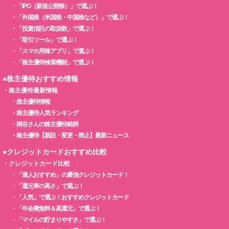
・
「IPO（新規公開株）」で選ぶ！
・
「外国株（米国株・中国株など）」で選ぶ！
・
「投資信託の取扱数」で選ぶ！
・
「取引ツール」で選ぶ！
・
「スマホ用株アプリ」で選ぶ！
・
「株主優待検索機能」で選ぶ！
●株主優待おすすめ情報
・
株主優待最新情報
・
株主優待情報
・
株主優待人気ランキング
・
桐谷さんの株主優待銘柄
・
株主優待【新設・変更・廃止】最新ニュース
●クレジットカードおすすめ比較
・
クレジットカード比較
・
「達人おすすめ」の最強クレジットカード！
・
「還元率の高さ」で選ぶ！
・
「人気」で選ぶ！おすすめクレジットカード
・
「年会費無料＆高還元」で選ぶ！
・
「マイルの貯まりやすさ」で選ぶ！