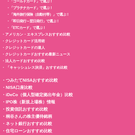
・
「ゴールドカード」で選ぶ！
・
「プラチナカード」で選ぶ！
・
「海外旅行保険（自動付帯）」で選ぶ！
・
「即日発行～翌日発行」で選ぶ！
・
「ETCカード」で選ぶ！
・
アメリカン・エキスプレスおすすめ比較
・
クレジットカード活用術
・
クレジットカードの達人
・
クレジットカードおすすめ最新ニュース
・
法人カードおすすめ比較
・
「キャッシュレス決済」おすすめ比較
・
つみたてNISAおすすめ比較
・
NISA口座比較
・
iDeCo（個人型確定拠出年金）比較
・
IPO株（新規上場株）情報
・
投資信託おすすめ比較
・
桐谷さんの株主優待銘柄
・
ネット銀行おすすめ比較
・
住宅ローンおすすめ比較