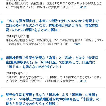
株初心者に人気の「高配当株」に投資するリスクやデメリットを解説しなが
ら、注目を集めにくい「増配株」に投資するメリット……
More
「株」を買う理由は、本当に“増配”だけでいいのか？何歳まで
に始めるべきなのか？など、株初心者が抱きがちな「増配株投
資」の“3つの疑問”をまとめて解決！
[2019年11月10日]
株初心者が抱きがちな「増配株投資」の“3つの疑問”を解決！「増配」してい
る銘柄を探して投資するだけで、将来的には「配……
More
米国株投資で注意が必要な「為替」と「税金」とは？「特定口
座(源泉徴収あり)」か「NISA口座」で投資をして、口座内に
「米ドル」を残さないのがポイント！
[2019年9月24日]
「米国株」投資をする際には、「日本株」では直面することがない「為替」
と「税金」の問題に要注意！ 証券口座に投資資金や……
More
配当金生活を実現するなら「日本株」より「米国株」に投資す
べき!? 50年以上の連続増配株が約30銘柄もある「米国株」の
魅力と注意点をわかりやすく解説！