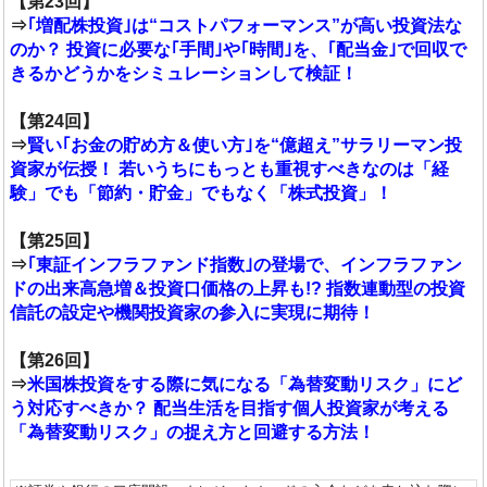
【第23回】
⇒
｢増配株投資｣は“コストパフォーマンス”が高い投資法な
のか？ 投資に必要な｢手間｣や｢時間｣を、｢配当金｣で回収で
きるかどうかをシミュレーションして検証！
【第24回】
⇒
賢い｢お金の貯め方＆使い方｣を“億超え”サラリーマン投
資家が伝授！ 若いうちにもっとも重視すべきなのは「経
験」でも「節約・貯金」でもなく「株式投資」！
【第25回】
⇒
｢東証インフラファンド指数｣の登場で、インフラファン
ドの出来高急増＆投資口価格の上昇も!? 指数連動型の投資
信託の設定や機関投資家の参入に実現に期待！
【第26回】
⇒
米国株投資をする際に気になる「為替変動リスク」にど
う対応すべきか？ 配当生活を目指す個人投資家が考える
「為替変動リスク」の捉え方と回避する方法！