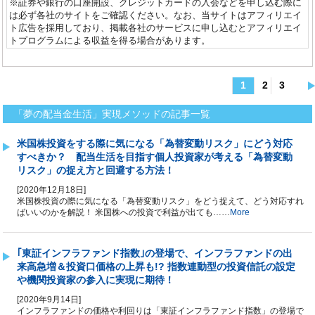
※証券や銀行の口座開設、クレジットカードの入会などを申し込む際に
は必ず各社のサイトをご確認ください。なお、当サイトはアフィリエイ
ト広告を採用しており、掲載各社のサービスに申し込むとアフィリエイ
トプログラムによる収益を得る場合があります。
1
2
3
「夢の配当金生活」実現メソッド
「夢の配当金生活」実現メソッドの記事一覧
米国株投資をする際に気になる「為替変動リスク」にどう対応
すべきか？ 配当生活を目指す個人投資家が考える「為替変動
リスク」の捉え方と回避する方法！
[2020年12月18日]
米国株投資の際に気になる「為替変動リスク」をどう捉えて、どう対応すれ
ばいいのかを解説！ 米国株への投資で利益が出ても……
More
｢東証インフラファンド指数｣の登場で、インフラファンドの出
来高急増＆投資口価格の上昇も!? 指数連動型の投資信託の設定
や機関投資家の参入に実現に期待！
[2020年9月14日]
インフラファンドの価格や利回りは「東証インフラファンド指数」の登場で