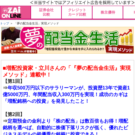
証券会社
クレジット
株主優待
比較
カード比較
トップ
＞ 「夢の配当金生活」実現メソッド
■増配投資家・立川さんの「『夢の配当金生活』実現
メソッド」連載中！
【第1回】
⇒
年収500万円以下のサラリーマンが、投資歴13年で資産1
億5000万円、年間配当収入300万円を実現！成功のカギは
「増配銘柄への投資」を発見したこと！
【第2回】
⇒
定期預金の金利より「株の配当」は数百倍もお得！増配
銘柄を選べば、自動的に株価下落リスクが低く、優れたビ
ジネスモデルの超優秀な銘柄に投資できる！