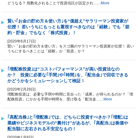
どうなる？ 指数化されることで投資信託が設定され……
More
賢い｢お金の貯め方＆使い方｣を“億超え”サラリーマン投資家が
伝授！ 若いうちにもっとも重視すべきなのは「経験」でも「節
約・貯金」でもなく「株式投資」！
[2020年6月17日]
賢い「お金の貯め方＆使い方」をスゴ腕のサラリーマン投資家が伝授！ 若い
うちにするべきことは「経験」か「投資」か？
｢増配株投資｣は“コストパフォーマンス”が高い投資法なの
か？ 投資に必要な｢手間｣や｢時間｣を、｢配当金｣で回収できる
かどうかをシミュレーションして検証！
[2020年2月29日]
増配株投資は、必要な手間や時間に見合った「成果」が得られるのか？「増
配株投資」にかかる手間や時間を、受け取る「配当金……
More
｢高配当株｣と｢増配株｣では、どちらに投資すべきか？｢増配｣は
業績やビジネスモデルの“裏付け”があるが、｢高配当｣は株価や
配当額に左右される不安定なもの！
[2020年1月8日]