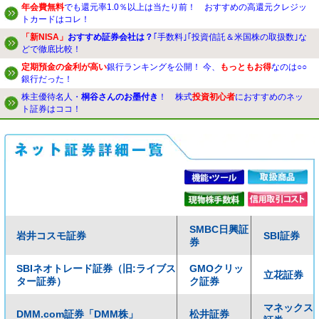
年会費無料
でも還元率1.0％以上は当たり前！ おすすめの高還元クレジッ
トカードはコレ！
「新NISA」
おすすめ証券会社は？
｢手数料｣｢投資信託＆米国株の取扱数｣な
どで徹底比較！
定期預金の金利が高い
銀行ランキングを公開！ 今、
もっともお得
なのは○○
銀行だった！
株主優待名人・
桐谷さんのお墨付き
！ 株式
投資初心者
におすすめのネッ
ト証券はココ！
SMBC日興証
岩井コスモ証券
SBI証券
券
SBIネオトレード証券（旧:ライブス
GMOクリッ
立花証券
ター証券）
ク証券
マネックス
DMM.com証券「DMM株」
松井証券