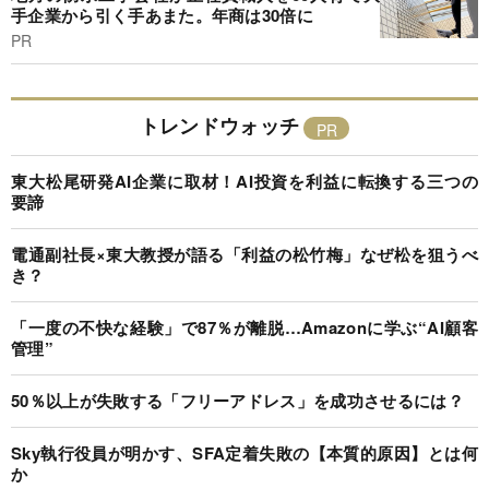
手企業から引く手あまた。年商は30倍に
PR
トレンドウォッチ
東大松尾研発AI企業に取材！AI投資を利益に転換する三つの
要諦
電通副社長×東大教授が語る「利益の松竹梅」なぜ松を狙うべ
き？
「一度の不快な経験」で87％が離脱…Amazonに学ぶ“AI顧客
管理”
50％以上が失敗する「フリーアドレス」を成功させるには？
Sky執行役員が明かす、SFA定着失敗の【本質的原因】とは何
か