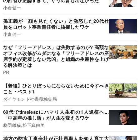
の回答が正論すぎて、ぐうの音も出なかった
小倉健一
孫正義が「顔も見たくない」と激怒した20代社
員をロボット事業責任者に抜擢したワケ
小倉健一
なぜ「フリーアドレス」は失敗するのか? 高額な
オフィス改修がムダになる「フリーアドレスの座
席予約が定着しない元凶」と組織の生産性を上げ
る解決策とは
PR
【老後】ひとりぼっちにならないために今すべき
こと・ベスト1
ダイヤモンド社書籍編集局
60代でtimeleszにハマり人生初の1人遠征へ...
「中高年の推し活」が人生を変えるワケ
劇団雌猫,松下真由美
地方の防水工事会社が正社員職人を60人育て大