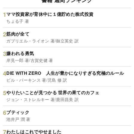
ママ投資家が育休中に１億貯めた株式投資
ちょる子 著
筋肉が全て
ガブリエル・ライオン 著/御立英史 訳
嫌われる勇気
岸見一郎 著/古賀史健 著
DIE WITH ZERO 人生が豊かになりすぎる究極のルール
ビル・パーキンス 著/児島 修 訳
やりたいことが見つかる 世界の果てのカフェ
ジョン・ストレルキー 著/鹿田昌美 訳
ブティック
池井戸 潤 著
わたしはこれでやせました