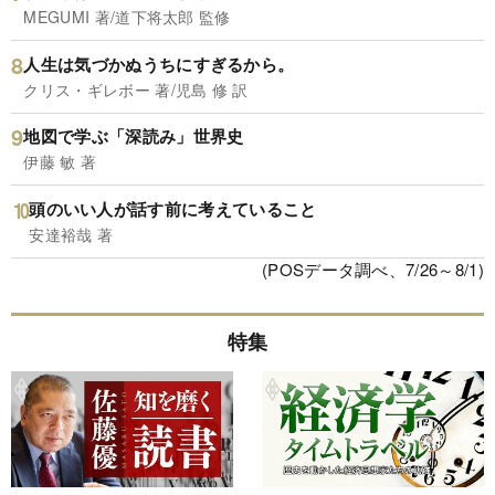
MEGUMI 著/道下将太郎 監修
人生は気づかぬうちにすぎるから。
クリス・ギレボー 著/児島 修 訳
地図で学ぶ「深読み」世界史
伊藤 敏 著
頭のいい人が話す前に考えていること
安達裕哉 著
(POSデータ調べ、7/26～8/1)
特集