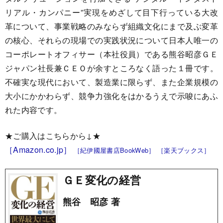
リアル・カンパニー”実現をめざして目下行っている大改
革について、事業戦略のみならず組織文化にまで及ぶ変革
の核心、それらの現場での実践状況について日本人唯一の
コーポレートオフィサー（本社役員）である熊谷昭彦ＧＥ
ジャパン社長兼ＣＥＯが余すところなく語った１冊です。
不確実な現代において、製造業に限らず、また企業規模の
大小にかかわらず、競争力強化をはかるうえで示唆にあふ
れた内容です。
★ご購入はこちらから↓★
［Amazon.co.jp］
［紀伊國屋書店BookWeb］
［楽天ブックス］
ＧＥ変化の経営
熊谷 昭彦 著