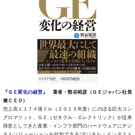
11/17刊行、1600円税別
『ＧＥ変化の経営』
著者・熊谷昭彦（ＧＥジャパン社長
兼ＣＥＯ）
売上高１１７４億ドル（２０１５年度）にのぼる巨大コン
グロマリット、ＧＥ（ゼネラル・エレクトリック）が従来
得意としてきた産業・インフラ部門のハードウェアにデジ
タルソリューションを付加できる“デジタル・インダスト