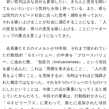
若い世代はみな自分も参加したい、きちんと意見を聞い
てもらいたいという気持ちを強く持っている。また、彼ら
は現代のスピード社会に合った思考・感性を持っており、
それを吸い上げることが社会に適応することになる。「人
の意見を聞き、周りの意見を吸い上げる」ことにリーダー
シップの重点を置くようになってきた。
会長兼ＣＥＯのイメルトが10年前、それまで使われてい
た行動指針「ＧＥバリュー」の中身を「グロースバリュ
ー」に改めた際、「包容力（Inclusiveness）」という項目
を盛り込んだ。これは「周囲を巻き込むこと」、「人の意
見をよく聞くこと」を意味するが、当時はそれほど強調さ
れた概念ではなかった。それを5つのバリューのうちの1つ
にしたということは、今後この点が重要になってくると感
じていたからだろう。今回その要素は、行動指針がさらに
「ＧＥビリーフス」に変わって、新たに追加された項目