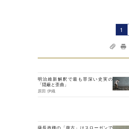
1
明治維新解釈で最も罪深い史実の
「隠蔽と歪曲」
原田 伊織
薩長政権の「復古」はスローガンで