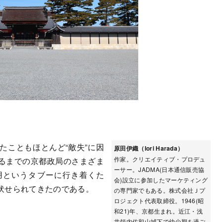
たこともほとんど“敵失”に因
原田伊織（Iori Harada）
作家。クリエイティブ・プロデュ
るまでの京都政局のさまざま
ーサー。JADMA(日本通信販売協
用というタブーに行き着くた
会)設立に参加したマーケティング
伏せられてきたのである。
の専門家でもある。株式会社Ｊプ
ロジェクト代表取締役。1946(昭
和21)年、京都生まれ。近江・浅
井領内佐和山城下で幼少期を過ご