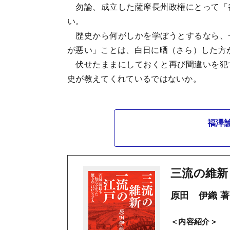
勿論、成立した薩摩長州政権にとって「
い。
歴史から何がしかを学ぼうとするなら、
が悪い」ことは、白日に晒（さら）した方
伏せたままにしておくと再び間違いを犯
史が教えてくれているではないか。
福澤
三流の維新
原田 伊織 著
＜内容紹介＞