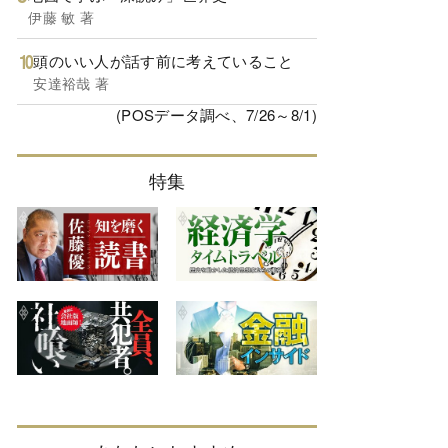
伊藤 敏 著
頭のいい人が話す前に考えていること
安達裕哉 著
(POSデータ調べ、7/26～8/1)
特集