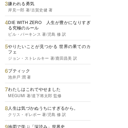
嫌われる勇気
岸見一郎 著/古賀史健 著
DIE WITH ZERO 人生が豊かになりすぎ
る究極のルール
ビル・パーキンス 著/児島 修 訳
やりたいことが見つかる 世界の果てのカ
フェ
ジョン・ストレルキー 著/鹿田昌美 訳
ブティック
池井戸 潤 著
わたしはこれでやせました
MEGUMI 著/道下将太郎 監修
人生は気づかぬうちにすぎるから。
クリス・ギレボー 著/児島 修 訳
地図で学ぶ「深読み」世界史