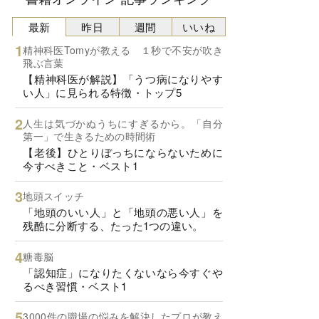
最新
昨日
週間
いいね
精神科医Tomyが教える １秒で不安が吹き
飛ぶ言葉
【精神科医が解説】「うつ病になりやす
い人」に見られる特徴・トップ5
人生は気づかぬうちにすぎるから。「自分
第一」で生きるための時間術
【老後】ひとりぼっちにならないために
今すべきこと・ベスト1
地頭スイッチ
「地頭のいい人」と「地頭の悪い人」を
残酷に分断する、たった1つの違い。
糖毒脳
「認知症」になりたくないなら今すぐや
るべき習慣・ベスト1
3000件の職場の悩みを解決したプロが教え