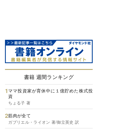
書籍 週間ランキング
ママ投資家が育休中に１億貯めた株式投
資
ちょる子 著
筋肉が全て
ガブリエル・ライオン 著/御立英史 訳