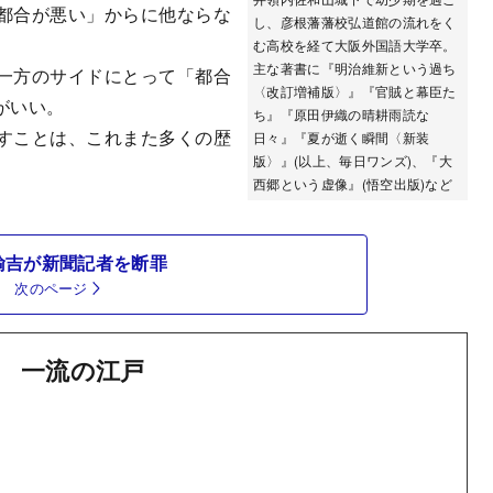
都合が悪い」からに他ならな
し、彦根藩藩校弘道館の流れをく
む高校を経て大阪外国語大学卒。
主な著書に『明治維新という過ち
一方のサイドにとって「都合
〈改訂増補版〉』『官賊と幕臣た
がいい。
ち』『原田伊織の晴耕雨読な
すことは、これまた多くの歴
日々』『夏が逝く瞬間〈新装
版〉』(以上、毎日ワンズ)、『大
西郷という虚像』(悟空出版)など
諭吉が新聞記者を断罪
次のページ
 一流の江戸