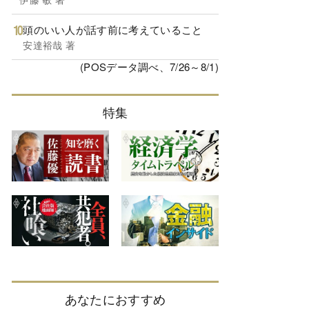
頭のいい人が話す前に考えていること
安達裕哉 著
(POSデータ調べ、7/26～8/1)
特集
あなたにおすすめ