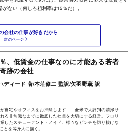
裕がない（何しろ粗利率は15％だ）。
の会社の仕事が好きだから
次のページ
％、低賃金の仕事なのに才能ある若者
奇跡の会社
ディード 著/本荘修二 監訳/矢羽野薫 訳
生が自宅やオフィスをお掃除します――全米で大評判の清掃サ
われる非常識なまでに徹底した社員を大切にする経営。フロリ
起業したスチューデント・メイド、様々なピンチを切り抜けな
ことを等身大に描く。