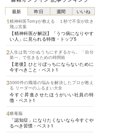
最新
昨日
週間
いいね
精神科医Tomyが教える １秒で不安が吹き
飛ぶ言葉
【精神科医が解説】「うつ病になりやす
い人」に見られる特徴・トップ5
人生は気づかぬうちにすぎるから。「自分
第一」で生きるための時間術
【老後】ひとりぼっちにならないために
今すべきこと・ベスト1
3000件の職場の悩みを解決したプロが教え
る リーダーのふるまい大全
今すぐ昇進させたほうがいい社員の特
徴・ベスト1
糖毒脳
「認知症」になりたくないなら今すぐや
るべき習慣・ベスト1