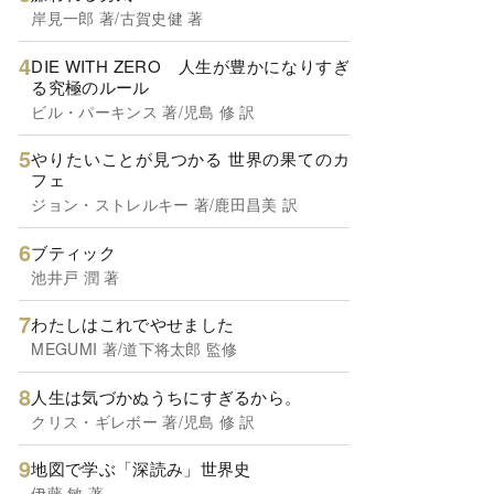
岸見一郎 著/古賀史健 著
DIE WITH ZERO 人生が豊かになりすぎ
る究極のルール
ビル・パーキンス 著/児島 修 訳
やりたいことが見つかる 世界の果てのカ
フェ
ジョン・ストレルキー 著/鹿田昌美 訳
ブティック
池井戸 潤 著
わたしはこれでやせました
MEGUMI 著/道下将太郎 監修
人生は気づかぬうちにすぎるから。
クリス・ギレボー 著/児島 修 訳
地図で学ぶ「深読み」世界史
伊藤 敏 著