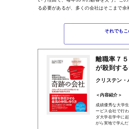
る必要があるが、多くの会社はそこまで余
それでもこ
離職率７５
が殺到する
クリステン・ハ
＜内容紹介＞
成績優秀な大学
ービス会社で行
ダ大学在学中に
がら実地で学んだ