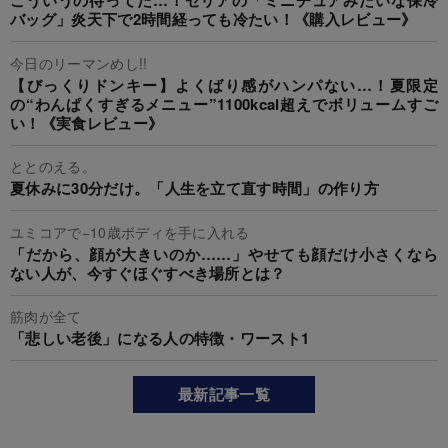
こういうの待ってた…！セリアの「ミニチュアみたいな保冷
バッグ」炎天下で2時間経っても冷たい！《購入レビュー》
今日のリーマンめし!!
【びっくりドンキー】よくばり感がハンパない…！夏限定
の“わんぱくすぎるメニュー”1100kcal超えでボリュームすご
い！《実食レビュー》
ととのえる。
夏休みに30分だけ。「人生を立て直す時間」の作り方
ユミコアで−10歳ボディを手に入れる
「だから、顔が大きいのか……」やせても顔だけ小さくなら
ない人が、今すぐほぐすべき場所とは？
筋肉が全て
「悲しい老後」になる人の特徴・ワースト1
最新記事一覧