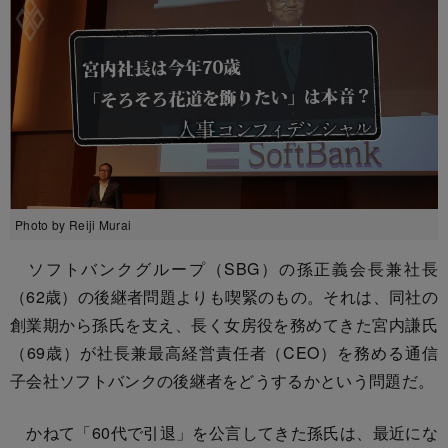
Photo by Reiji Murai
ソフトバンクグループ（SBG）の孫正義会長兼社長
（62歳）の後継者問題よりも喫緊のもの。それは、同社の
創業期から孫氏を支え、長く女房役を務めてきた宮内謙氏
（69歳）が社長兼最高経営責任者（CEO）を務める通信
子会社ソフトバンクの後継者をどうするかという問題だ。
かねて「60代で引退」を公言してきた孫氏は、最近にな