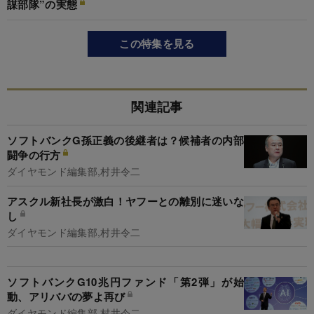
謀部隊”の実態
この特集を見る
関連記事
ソフトバンクG孫正義の後継者は？候補者の内部
闘争の行方
ダイヤモンド編集部,村井令二
アスクル新社長が激白！ヤフーとの離別に迷いな
し
ダイヤモンド編集部,村井令二
ソフトバンクG10兆円ファンド「第2弾」が始
動、アリババの夢よ再び
ダイヤモンド編集部,村井令二