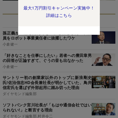
最大1万円割引キャンペーン実施中！
詳細はこちら
あなたにおすすめ
孫正義が「顔も見たくない」と激怒した20代社
員をロボット事業責任者に抜擢したワケ
小倉健一
「好きなことを仕事にしたい」若者への豊田章男
の回答が正論すぎて、ぐうの音も出なかった
小倉健一
サントリー初の創業家以外のトップに新浪剛史
氏!佐治信忠HD会長兼社長が明かしていた、鳥井
信宏氏を選ばず外部起用に踏み切った理由
ダイヤモンド編集部
ソフトバンク宮川社長が「もはや通信会社ではい
られない!」と断言する理由
ダイヤモンド編集部,村井令二