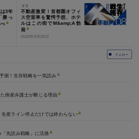
＃8
は3年
不動産激変！首都圏オフィ
「勝っ
ス空室率を驚愕予想、ホテ
ルはこの街でM&amp;A勃
学べ
発
2020年6月25日
フォロー
総予測！生存戦略を一気読み
けた倒産弁護士が断じる理由
、生産ライン停止だけでは終わらない
の「先読み戦略」に活路