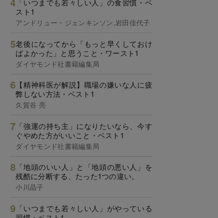
「いつまでも若々しい人」の食習慣・ベ
スト1
アンドリュー・ジェンキンソン,岩田佳代子
老後になってから「もっと早くしておけ
ばよかった」と思うこと・ワースト1
ダイヤモンド社書籍編集局
【精神科医が解説】職場の嫌いな人に疲
弊しない方法・ベスト1
久賀谷 亮
「強運の持ち主」になりたいなら、今す
ぐやめた方がいいこと・ベスト1
ダイヤモンド社書籍編集局
「地頭のいい人」と「地頭の悪い人」を
残酷に分断する、たった1つの違い。
小川晶子
「いつまでも若々しい人」がやっている
習慣・ベスト1