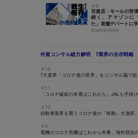
＃6
百貨店・モールの苦境
続く、アマゾンに
た」老舗デパートに
2020年6月24日
外資コンサル総力解明 7業界の生存戦略
＃12
7大業界「コロナ後の世界」をコンサル脳で
＃11
「コロナ破綻の本番はこれから」JALも手掛
＃10
自動車業界を襲うコロナ後の「移動」大激変
＃9
電機のコロナ危機はこれから本番、海外競合