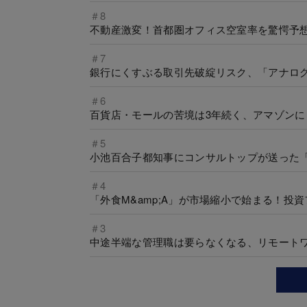
＃8
不動産激変！首都圏オフィス空室率を驚愕予想、
＃7
銀行にくすぶる取引先破綻リスク、「アナロ
＃6
百貨店・モールの苦境は3年続く、アマゾン
＃5
小池百合子都知事にコンサルトップが送った
＃4
「外食M&amp;A」が市場縮小で始まる！投
＃3
中途半端な管理職は要らなくなる、リモート