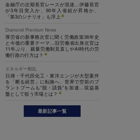
金融庁の次期長官レースが混迷…伊藤長官
が3年目突入か、90年入省組が昇格か、
「第3のシナリオ」も浮上
Diamond Premium News
厚労省の新事務次官に聞く労働政策36年史
と今後の重要テーマ…旧労働省出身次官は
11年ぶり、裁量労働制見直しやAI時代の労
働行政の行方は？
エネルギー動乱
日揮・千代田化工・東洋エンジが大型案件
を「断る経営」に転換へ、世界で空前のプ
ラントブームも“脱・請負”を加速…収益基
盤として狙う市場とは？
最新記事一覧