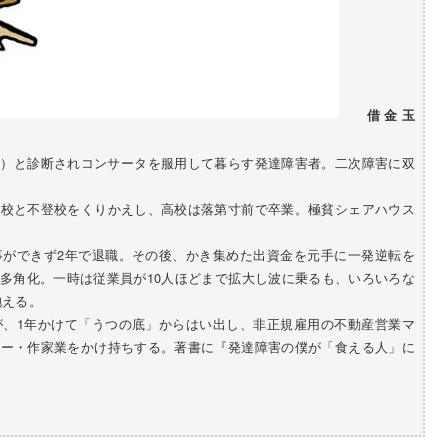
借金玉
動症）と診断されコンサータを服用して暮らす発達障害者。二次障害に双
学校と不登校をくりかえし、高校は落第寸前で卒業。極貧シェアハウス
事ができず2年で退職。その後、かき集めた出資金を元手に一発逆転を
多角化。一時は従業員が10人ほどまで拡大し波に乗るも、いろいろな
抱える。
が、1年かけて「うつの底」からはい出し、非正規雇用の不動産営業マ
ター・作家業をかけ持ちする。著書に『発達障害の僕が「食える人」に