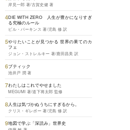
岸見一郎 著/古賀史健 著
DIE WITH ZERO 人生が豊かになりすぎ
る究極のルール
ビル・パーキンス 著/児島 修 訳
やりたいことが見つかる 世界の果てのカ
フェ
ジョン・ストレルキー 著/鹿田昌美 訳
ブティック
池井戸 潤 著
わたしはこれでやせました
MEGUMI 著/道下将太郎 監修
人生は気づかぬうちにすぎるから。
クリス・ギレボー 著/児島 修 訳
地図で学ぶ「深読み」世界史
伊藤 敏 著