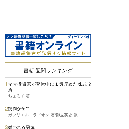
書籍 週間ランキング
ママ投資家が育休中に１億貯めた株式投
資
ちょる子 著
筋肉が全て
ガブリエル・ライオン 著/御立英史 訳
嫌われる勇気