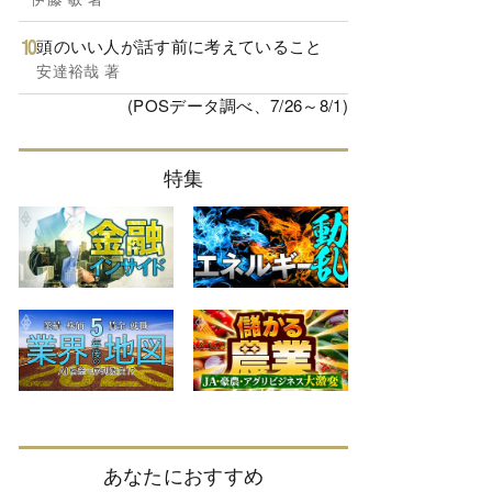
頭のいい人が話す前に考えていること
安達裕哉 著
(POSデータ調べ、7/26～8/1)
特集
あなたにおすすめ