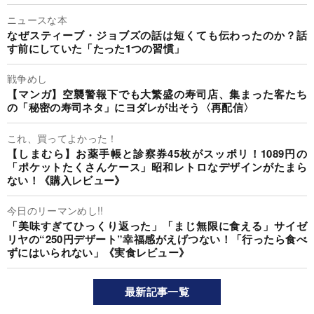
ニュースな本
なぜスティーブ・ジョブズの話は短くても伝わったのか？話
す前にしていた「たった1つの習慣」
戦争めし
【マンガ】空襲警報下でも大繁盛の寿司店、集まった客たち
の「秘密の寿司ネタ」にヨダレが出そう〈再配信〉
これ、買ってよかった！
【しまむら】お薬手帳と診察券45枚がスッポリ！1089円の
「ポケットたくさんケース」昭和レトロなデザインがたまら
ない！《購入レビュー》
今日のリーマンめし!!
「美味すぎてひっくり返った」「まじ無限に食える」サイゼ
リヤの“250円デザート”幸福感がえげつない！「行ったら食べ
ずにはいられない」《実食レビュー》
最新記事一覧