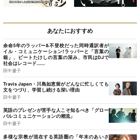
あなたにおすすめ
余命5年のラッパー&不登校だった同時通訳者が
イル・コミュニケーション!ラッパーと「言葉の
箱」、ビートたけしの言葉の深み、市民はDJで
社会はレコード......
田中慶子
Travis Japan・川島如恵留がどんなに忙しくても
文をつづり、学習し続ける深い理由
田中慶子
英語のプレゼンが苦手な人こそ知るべき「グロー
バルコミュニケーションの潮流」
田中慶子
多様な宗教が混在する英語圏の「年末のあいさ