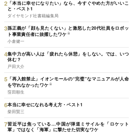
「本当に幸せになりたい」なら、今すぐやめた方がいいこ
と・ベスト1
ダイヤモンド社書籍編集局
孫正義が「顔も見たくない」と激怒した20代社員をロボッ
ト事業責任者に抜擢したワケ
小倉健一
集中力が高い人は「疲れたら休憩」をしない。では、いつ
休む？
戸田大介
「再入館禁止」イオンモールの“完璧”なマニュアルが人命
を守れなかったワケ
窪田順生
本当に幸せになれる考え方・ベスト1
柴田賢三
習近平は焦っている…中国が弾道ミサイルを「ロケット
軍」ではなく「海軍」に撃たせた切実なワケ