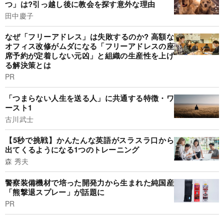
つ」は?引っ越し後に教会を探す意外な理由
田中慶子
なぜ「フリーアドレス」は失敗するのか? 高額な
オフィス改修がムダになる「フリーアドレスの座
席予約が定着しない元凶」と組織の生産性を上げ
る解決策とは
PR
「つまらない人生を送る人」に共通する特徴・ワ
ースト1
古川武士
【5秒で挑戦】かんたんな英語がスラスラ口から
出てくるようになる1つのトレーニング
森 秀夫
警察装備機材で培った開発力から生まれた純国産
「熊撃退スプレー」が話題に
PR