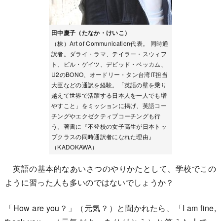
田中慶子（たなか・けいこ）
（株）Art of Communication代表。 同時通
訳者。ダライ・ラマ、テイラー・スウィフ
ト、ビル・ゲイツ、デビッド・ベッカム、
U2のBONO、オードリー・タン台湾IT担当
大臣などの通訳を経験。「英語の壁を乗り
越えて世界で活躍する日本人を一人でも増
やすこと」をミッションに掲げ、英語コー
チングやエクゼクティブコーチングも行
う。著書に『不登校の女子高生が日本トッ
プクラスの同時通訳者になれた理由』
（KADOKAWA）
英語の基本的なあいさつのやりかたとして、学校でこの
ように習った人も多いのではないでしょうか？
「How are you？」（元気？）と聞かれたら、「I am fine,