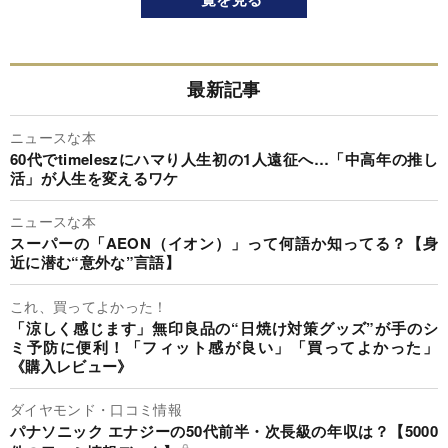
最新記事
ニュースな本
60代でtimeleszにハマり人生初の1人遠征へ…「中高年の推し
活」が人生を変えるワケ
ニュースな本
スーパーの「AEON（イオン）」って何語か知ってる？【身
近に潜む“意外な”言語】
これ、買ってよかった！
「涼しく感じます」無印良品の“日焼け対策グッズ”が手のシ
ミ予防に便利！「フィット感が良い」「買ってよかった」
《購入レビュー》
ダイヤモンド・口コミ情報
パナソニック エナジーの50代前半・次長級の年収は？【5000