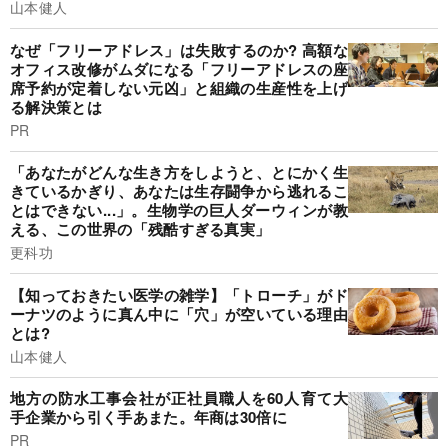
山本健人
なぜ「フリーアドレス」は失敗するのか? 高額な
オフィス改修がムダになる「フリーアドレスの座
席予約が定着しない元凶」と組織の生産性を上げ
る解決策とは
PR
「あなたがどんな生き方をしようと、とにかく生
きているかぎり、あなたは生存闘争から逃れるこ
とはできない...」。生物学の巨人ダーウィンが教
える、この世界の「残酷すぎる真実」
更科功
【知っておきたい医学の雑学】「トローチ」がド
ーナツのように真ん中に「穴」が空いている理由
とは?
山本健人
地方の防水工事会社が正社員職人を60人育て大
手企業から引く手あまた。年商は30倍に
PR