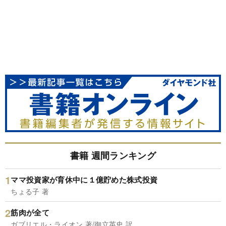
書籍 週間ランキング
ママ投資家が育休中に１億貯めた株式投資
ちょる子 著
筋肉が全て
ガブリエル・ライオン 著/御立英史 訳