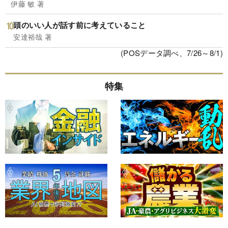
伊藤 敏 著
頭のいい人が話す前に考えていること
安達裕哉 著
(POSデータ調べ、7/26～8/1)
特集