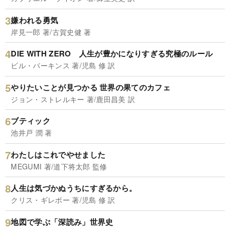
嫌われる勇気
岸見一郎 著/古賀史健 著
DIE WITH ZERO 人生が豊かになりすぎる究極のルール
ビル・パーキンス 著/児島 修 訳
やりたいことが見つかる 世界の果てのカフェ
ジョン・ストレルキー 著/鹿田昌美 訳
ブティック
池井戸 潤 著
わたしはこれでやせました
MEGUMI 著/道下将太郎 監修
人生は気づかぬうちにすぎるから。
クリス・ギレボー 著/児島 修 訳
地図で学ぶ「深読み」世界史