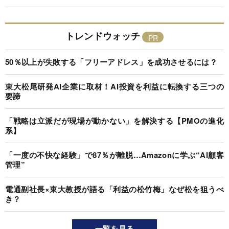
トレンドウォッチ
50％以上が失敗する「フリーアドレス」を成功させるには？
東大松尾研発AI企業に取材！AI投資を利益に転換する三つの
要諦
「戦略は立派だが現場が動かない」を解決する【PMOの進化
系】
「一度の不快な経験」で87％が離脱…Amazonに学ぶ“AI顧客
管理”
電通副社長×東大教授が語る「利益の松竹梅」なぜ松を狙うべ
き？
一覧を見る