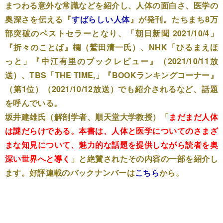
まつわる意外な常識などを紹介し、人体の面白さ、医学の
奥深さを伝える『
すばらしい人体
』が発刊。たちまち8万
部突破のベストセラーとなり、「朝日新聞 2021/10/4」
『折々のことば』欄（鷲田清一氏）、NHK「ひるまえほ
っと」『中江有里のブックレビュー』（2021/10/11放
送）、TBS「THE TIME,」『BOOKランキングコーナー』
（第1位）（2021/10/12放送）でも紹介されるなど、話題
を呼んでいる。
坂井建雄氏（解剖学者、順天堂大学教授）「
まだまだ人体
は謎だらけである。本書は、人体と医学についてのさまざ
まな知見について、魅力的な話題を提供しながら読者を奥
深い世界へと導く
」と絶賛されたその内容の一部を紹介し
ます。好評連載のバックナンバーは
こちら
から。