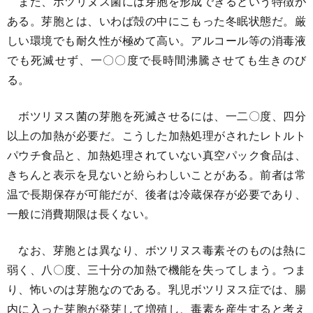
また、ボツリヌス菌には芽胞を形成できるという特徴が
ある。芽胞とは、いわば殻の中にこもった冬眠状態だ。厳
しい環境でも耐久性が極めて高い。アルコール等の消毒液
でも死滅せず、一〇〇度で長時間沸騰させても生きのび
る。
ボツリヌス菌の芽胞を死滅させるには、一二〇度、四分
以上の加熱が必要だ。こうした加熱処理がされたレトルト
パウチ食品と、加熱処理されていない真空パック食品は、
きちんと表示を見ないと紛らわしいことがある。前者は常
温で長期保存が可能だが、後者は冷蔵保存が必要であり、
一般に消費期限は長くない。
なお、芽胞とは異なり、ボツリヌス毒素そのものは熱に
弱く、八〇度、三十分の加熱で機能を失ってしまう。つま
り、怖いのは芽胞なのである。乳児ボツリヌス症では、腸
内に入った芽胞が発芽して増殖し、毒素を産生すると考え