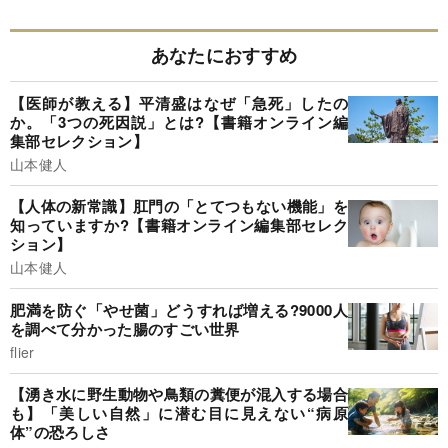
あなたにおすすめ
【医師が教える】平清盛はなぜ「急死」したの
か。「3つの死因説」とは?【書籍オンライン編
集部セレクション】
山本健人
【人体の新常識】肛門の「とてつもない機能」を
知っていますか?【書籍オンライン編集部セレク
ション】
山本健人
肥満を防ぐ「やせ菌」どうすれば増える?9000人
を調べて分かった腸のすごい世界
flier
【湧き水に野生動物や鳥類の糞便が混入する場合
も】「美しい自然」に潜む目に見えない“病原
体”の恐ろしさ