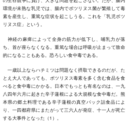
の生存競争に負け、大きな問題を起こさない。だが、腸内
環境が未熟な乳児では、腸内でボツリヌス菌が繁殖して毒
素を産生し、重篤な症状を起こしうる。これを「乳児ボツ
リヌス症」という。
神経の麻痺によって全身の筋力が低下し、哺乳力が落
ち、首が座らなくなる。重篤な場合は呼吸が止まって致命
的になることもある。恐ろしい食中毒である。
一歳以上ならハチミツは問題なく摂取できるのだが、た
とえ大人であっても、ボツリヌス毒素を多く含む食品を食
べると食中毒にかかる。日本でもっとも有名なのは、一九
八四年六月に起きた辛子蓮根による大規模な食中毒だ。熊
本県の郷土料理である辛子蓮根の真空パック詰食品によ
り、一四都府県にまたがって三六人が発症、十一人が死亡
する大事件となった（1）。