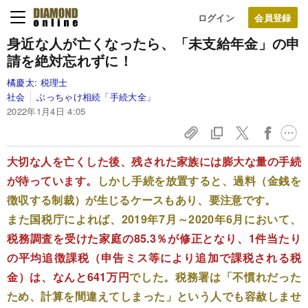
ログイン
身近な人が亡くなったら、「未支給年金」の申
請を絶対忘れずに！
橘慶太:
税理士
社会
ぶっちゃけ相続「手続大全」
2022年1月4日 4:05
大切な人を亡くした後、残された家族には膨大な量の手続
が待っています。
しかし手続を放置すると、過料（金銭を
徴収する制裁）が生じるケースもあり、要注意です。
また国税庁によれば、2019年7月～2020年6月において、
税務調査を受けた家庭の85.3％が修正となり、1件当たり
の平均追徴課税（申告ミス等により追加で課税される税
金）は、なんと641万円
でした。税務署は「不慣れだった
ため、計算を間違えてしまった」という人でも容赦しませ