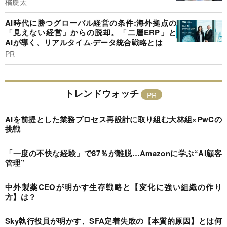
橘慶太
AI時代に勝つグローバル経営の条件:海外拠点の
「見えない経営」からの脱却。「二層ERP」と
AIが導く、リアルタイム·データ統合戦略とは
PR
トレンドウォッチ
AIを前提とした業務プロセス再設計に取り組む大林組×PwCの
挑戦
「一度の不快な経験」で87％が離脱…Amazonに学ぶ“AI顧客
管理”
中外製薬CEOが明かす生存戦略と【変化に強い組織の作り
方】は？
Sky執行役員が明かす、SFA定着失敗の【本質的原因】とは何