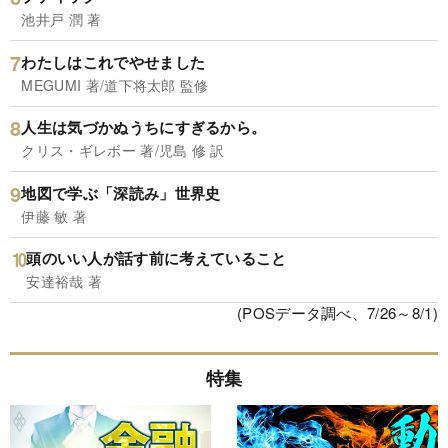
池井戸 潤 著
わたしはこれでやせました
MEGUMI 著/道下将太郎 監修
人生は気づかぬうちにすぎるから。
クリス・ギレボー 著/児島 修 訳
地図で学ぶ「深読み」世界史
伊藤 敏 著
頭のいい人が話す前に考えていること
安達裕哉 著
(POSデータ調べ、7/26～8/1)
特集