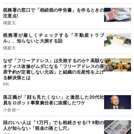
税務署の窓口で「相続税の申告書」を作るときの
注意点!
橘慶太
税務署が厳しくチェックする「不動産トラブ
ル」、知らないと大損する話
橘慶太
なぜ「フリーアドレス」は失敗するのか? 高額な
オフィス改修がムダになる「フリーアドレスの座
席予約が定着しない元凶」と組織の生産性を上げ
る解決策とは
PR
孫正義が「顔も見たくない」と激怒した20代社
員をロボット事業責任者に抜擢したワケ
小倉健一
頭のいい人は「1万円」でも相続させる!? 9割の
人が知らない「税金の落とし穴」