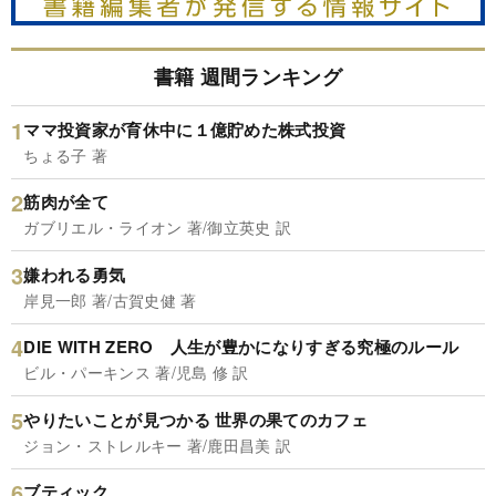
書籍 週間ランキング
ママ投資家が育休中に１億貯めた株式投資
ちょる子 著
筋肉が全て
ガブリエル・ライオン 著/御立英史 訳
嫌われる勇気
岸見一郎 著/古賀史健 著
DIE WITH ZERO 人生が豊かになりすぎる究極のルール
ビル・パーキンス 著/児島 修 訳
やりたいことが見つかる 世界の果てのカフェ
ジョン・ストレルキー 著/鹿田昌美 訳
ブティック