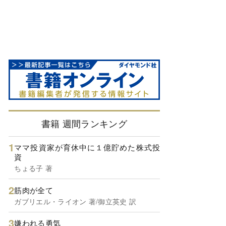
書籍 週間ランキング
ママ投資家が育休中に１億貯めた株式投
資
ちょる子 著
筋肉が全て
ガブリエル・ライオン 著/御立英史 訳
嫌われる勇気