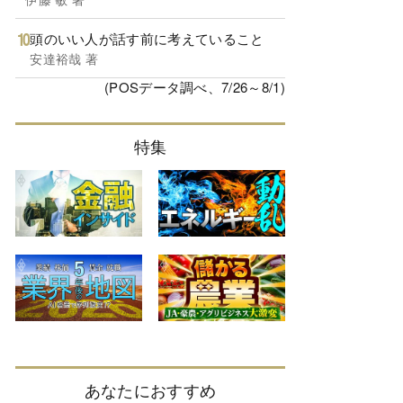
頭のいい人が話す前に考えていること
安達裕哉 著
(POSデータ調べ、7/26～8/1)
特集
あなたにおすすめ