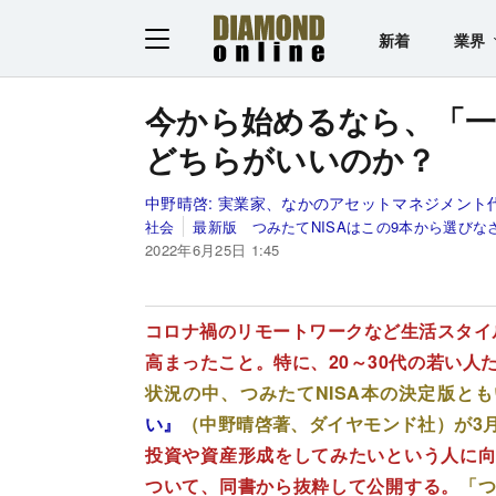
新着
業界
今から始めるなら、「一般
どちらがいいのか？
中野晴啓:
実業家、なかのアセットマネジメント
社会
最新版 つみたてNISAはこの9本から選びな
2022年6月25日 1:45
コロナ禍のリモートワークなど生活スタイ
高まったこと。特に、20～30代の若い人
状況の中、つみたてNISA本の決定版と
い』
（中野晴啓著、ダイヤモンド社）が3月
投資や資産形成をしてみたいという人に向
ついて、同書から抜粋して公開する。
「つ