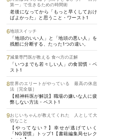
第一」で生きるための時間術
老後になってから「もっと早くしておけ
ばよかった」と思うこと・ワースト1
地頭スイッチ
「地頭のいい人」と「地頭の悪い人」を
残酷に分断する、たった1つの違い。
減量専門医が教える 食べ方の正解
「いつまでも若々しい人」の食習慣・ベ
スト1
世界のエリートがやっている 最高の休息
法［完全版］
【精神科医が解説】職場の嫌いな人に疲
弊しない方法・ベスト1
おじいちゃんが教えてくれた 人として大
切なこと
【やってない？】幸せが逃げていく
「NG習慣」トップ1【書籍編集局セレク