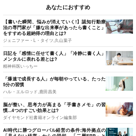
あなたにおすすめ
【書いた瞬間、悩みが消えていく!】認知行動療
法の専門家が「嫌な出来事があったら書くこと」
をすすめる超納得の理由とは?
ジェニファー・L・タイツ,久山葉子
日記を「感情に任せて書く人」「冷静に書く人」
メンタルに表れる差とは?
精神科医いっちー
「爆速で成長する人」が毎朝やっている、たった
5分の習慣
ハル・エルロッド,鹿田昌美
脳が整い、思考力が高まる「手書きメモ」の習
慣...4つのすごい効果とは?
ダイヤモンド社書籍オンライン編集部
AI時代に勝つグローバル経営の条件:海外拠点の
「見えない経営」からの脱却。「二層ERP」と