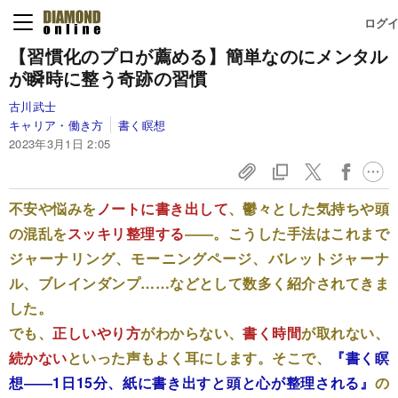
ログ
【習慣化のプロが薦める】簡単なのにメンタル
が瞬時に整う奇跡の習慣
古川武士
キャリア・働き方
書く瞑想
2023年3月1日 2:05
不安や悩みを
ノートに書き出
して
、鬱々とした気持ちや頭
の混乱を
スッキリ整理する
――。こうした手法はこれまで
ジャーナリング、モーニングページ、バレットジャーナ
ル、ブレインダンプ……などとして数多く紹介されてきま
した。
でも、
正しいやり方
がわからない、
書く時間
が取れない、
続かない
といった声もよく耳にします。そこで、
『書く瞑
想――1日15分、紙に書き出すと頭と心が整理される』
の