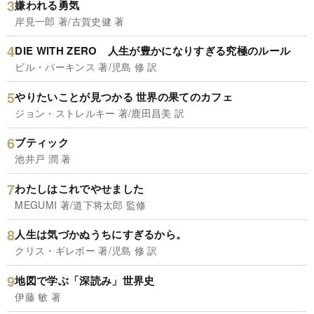
嫌われる勇気
岸見一郎 著/古賀史健 著
DIE WITH ZERO 人生が豊かになりすぎる究極のルール
ビル・パーキンス 著/児島 修 訳
やりたいことが見つかる 世界の果てのカフェ
ジョン・ストレルキー 著/鹿田昌美 訳
ブティック
池井戸 潤 著
わたしはこれでやせました
MEGUMI 著/道下将太郎 監修
人生は気づかぬうちにすぎるから。
クリス・ギレボー 著/児島 修 訳
地図で学ぶ「深読み」世界史
伊藤 敏 著