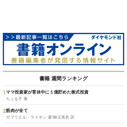
書籍 週間ランキング
ママ投資家が育休中に１億貯めた株式投資
ちょる子 著
筋肉が全て
ガブリエル・ライオン 著/御立英史 訳