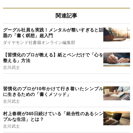
関連記事
グーグル社員も実践！メンタルが整いすぎると話
題の「書く瞑想」超入門
ダイヤモンド社書籍オンライン編集部
【習慣化のプロが教える】紙とペンだけで「心を
整える」方法
古川武士
習慣化のプロが10年かけて行き着いたシンプル
に生きるための「書くメソッド」
古川武士
村上春樹が365日続けている「統合性のあるシン
プルな生活」とは？
古川武士