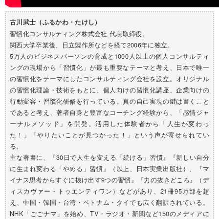
古川武士（ふるかわ・たけし）
習慣化コンサルティング株式会社 代表取締役。
関西大学卒業後、日立製作所などを経て2006年に独立。
5万人のビジネスパーソンの育成と1000人以上の個人コンサルティ
ングの現場から「習慣化」が最も重要なテーマと考え、日本で唯一
の習慣化をテーマにしたコンサルティング会社を設立。オリジナル
の習慣化理論・技術をもとに、個人向けの習慣化講座、企業向けの
行動変容・習慣化研修を行っている。真の自己実現の鍵は書くこと
であると考え、著者自身と豊富なコーチング経験から、「感情ジャ
ーナルメソッド」を開発。活用した体験者から「人生が変わっ
た！」「やりたいことが見つかった！」という声が寄せられてい
る。
主な著書に、『30日で人生を変える「続ける」習慣』『新しい自分
に生まれ変わる「やめる」習慣』（以上、日本実業出版社）、『マ
イナス思考からすぐに抜け出す9つの習慣』『力の抜きどころ』（デ
ィスカヴァー・トゥエンティワン）などがあり、21冊95万部を超
え、中国・韓国・台湾・ベトナム・タイでも広く翻訳されている。
NHK「ごごナマ」を始め、TV・ラジオ・新聞など150のメディアに