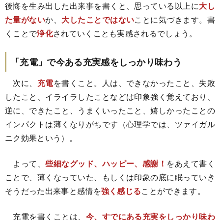
後悔を生み出した出来事を書くと、思っている以上に
大し
た量がない
か、
大したことではない
ことに気づきます。書
くことで
浄化
されていくことも実感されるでしょう。
「充電」で今ある充実感をしっかり味わう
次に、
充電
を書くこと。人は、できなかったこと、失敗
したこと、イライラしたことなどは印象強く覚えており、
逆に、できたこと、うまくいったこと、嬉しかったことの
インパクトは薄くなりがちです（心理学では、ツァイガル
ニク効果という）。
よって、
些細なグッド、ハッピー、感謝！
をあえて書く
ことで、薄くなっていた、もしくは印象の底に眠っていき
そうだった出来事と感情を
強く感じる
ことができます。
充電を書くことは、
今、すでにある充実をしっかり味わ