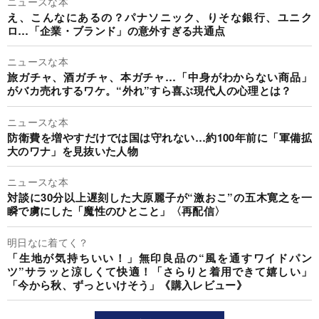
ニュースな本
え、こんなにあるの？パナソニック、りそな銀行、ユニク
ロ…「企業・ブランド」の意外すぎる共通点
ニュースな本
旅ガチャ、酒ガチャ、本ガチャ…「中身がわからない商品」
がバカ売れするワケ。“外れ”すら喜ぶ現代人の心理とは？
ニュースな本
防衛費を増やすだけでは国は守れない…約100年前に「軍備拡
大のワナ」を見抜いた人物
ニュースな本
対談に30分以上遅刻した大原麗子が“激おこ”の五木寛之を一
瞬で虜にした「魔性のひとこと」〈再配信〉
明日なに着てく？
「生地が気持ちいい！」無印良品の“風を通すワイドパン
ツ”サラッと涼しくて快適！「さらりと着用できて嬉しい」
「今から秋、ずっといけそう」《購入レビュー》