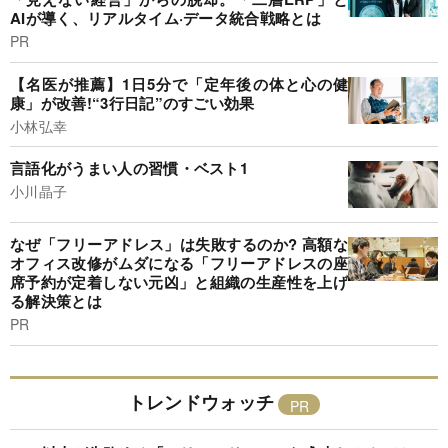
AIが導く、リアルタイム·データ統合戦略とは
PR
【名医が推薦】1日5分で「定年後の体と心の健
康」が改善!“3行日記”のすごい効果
小林弘幸
言語化がうまい人の習慣・ベスト1
小川晶子
なぜ「フリーアドレス」は失敗するのか? 高額な
オフィス改修がムダになる「フリーアドレスの座
席予約が定着しない元凶」と組織の生産性を上げ
る解決策とは
PR
トレンドウォッチ