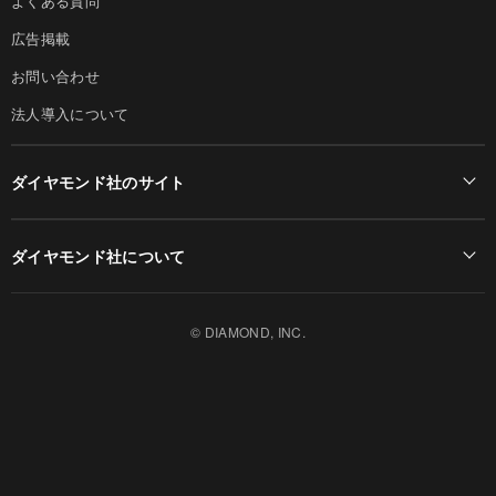
よくある質問
広告掲載
お問い合わせ
法人導入について
ダイヤモンド社のサイト
Diamond Online(English)
ダイヤモンド社について
週刊ダイヤモンド
ダイヤモンド社TOP
DIAMONDハーバード・ビジネス・レビュー
© DIAMOND, INC.
会社概要
ダイヤモンドZAi（デジタル版）
採用情報
書籍オンライン
お知らせ
ザイ・オンライン
ザイFX！