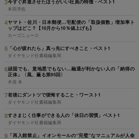
今すぐ昇進させたほうがいい社員の特徴・ベスト1
本田淳也
ヤマト・佐川・日本郵便…宅配便の「取扱個数」増加率ト
ップはどこ？【10月から10％値上げも】
カーゴニュース
「心が疲れたら」真っ先にすべきこと・ベスト1
ダイヤモンド社書籍編集局
頑固でも、意地悪でもない…融通が利かない人の「納得の
正体」〈風、薫る第95回〉
木俣 冬
老後にダントツで後悔すること・ワースト1
ダイヤモンド社書籍編集局
すさまじく仕事ができる人の「休日の習慣」ベスト1
ダイヤモンド社書籍編集局
「再入館禁止」イオンモールの“完璧”なマニュアルが人命