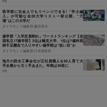
PR
医学部に社会人でもリベンジできる!「学士編
入」が可能な全29大学リスト一挙公開、“穴
場”はこの大学だ
ダイヤモンド編集部,藤田章夫
歯学部「入学定員割れ」ワーストランキング【全
国私立17歯学部】2位は鶴見大学、1位は?歯科医
師不足懸念で入りやすい歯学部は“狙い目”か
ダイヤモンド編集部,臼井真粧美
地方の防水工事会社が正社員職人を60人育て大
手企業から引く手あまた。年商は30倍に
PR