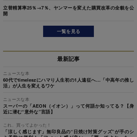
立替精算率25％→7％、ヤンマーを変えた購買改革の全貌を公
開
一覧を見る
最新記事
ニュースな本
60代でtimeleszにハマり人生初の1人遠征へ…「中高年の推し
活」が人生を変えるワケ
ニュースな本
スーパーの「AEON（イオン）」って何語か知ってる？【身
近に潜む“意外な”言語】
これ、買ってよかった！
「涼しく感じます」無印良品の“日焼け対策グッズ”が手のシ