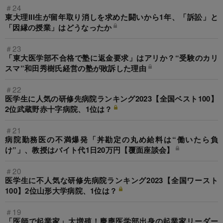
＃24
東大理III生が留年取り消しを求めた闘いから1年、「訴訟」と
「因縁の授業」はどうなったか
＃23
「東大医学部不合格で塾に返金要求」はアリか？“受験のカリ
スマ”和田秀樹氏経営の塾が敗訴した理由
＃22
医学生に人気の研修先病院ランキング2023【全国ベスト100】
2位武蔵野赤十字病院、1位は？
＃21
病院勤務医の不満爆発「丼勘定の丸め給料は“働いたら負
け”」、教授はバイト代1日20万円【覆面座談会】
＃20
医学生に不人気な研修先病院ランキング2023【全国ワースト
100】2位山形大学病院、1位は？
＃19
「医師で起業家」大増殖！慶應医学部出身の起業家リーダー