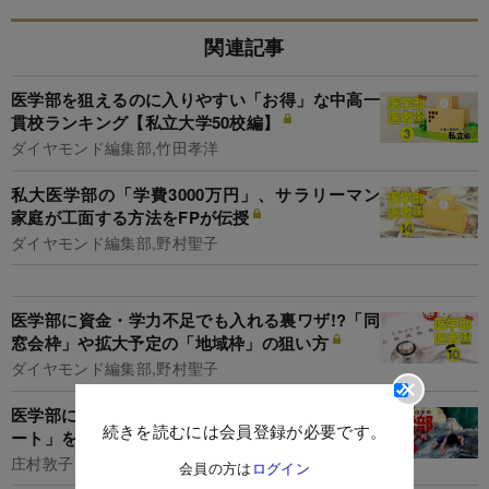
関連記事
医学部を狙えるのに入りやすい「お得」な中高一
貫校ランキング【私立大学50校編】
ダイヤモンド編集部,竹田孝洋
私大医学部の「学費3000万円」、サラリーマン
家庭が工面する方法をFPが伝授
ダイヤモンド編集部,野村聖子
医学部に資金・学力不足でも入れる裏ワザ!?「同
窓会枠」や拡大予定の「地域枠」の狙い方
ダイヤモンド編集部,野村聖子
医学部にカネなし学力なしでも入れる！「秘伝ル
続きを読むには会員登録が必要です。
ート」を徹底検証
庄村敦子
会員の方は
ログイン