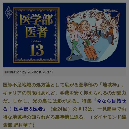
Illustration by Yukiko Kikutani
医師不足地域の処方箋として広がる医学部の「地域枠」。
キャリアの制限はあれど、学費を安く抑えられるのが魅力
だ。しかし、光の裏には影がある。特集
『今なら目指せ
る！ 医学部＆医者』
（全24回）の＃13は、一見簡単でお
得な地域枠の知られざる裏事情に迫る。（ダイヤモンド編
集部 野村聖子）