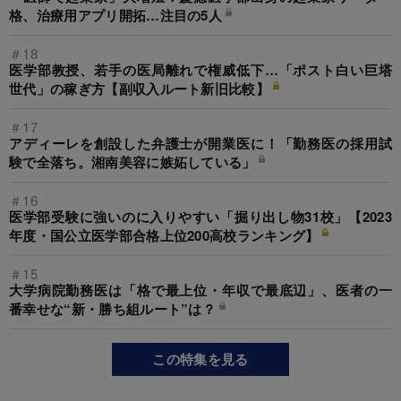
格、治療用アプリ開拓…注目の5人
＃18
医学部教授、若手の医局離れで権威低下…「ポスト白い巨塔
世代」の稼ぎ方【副収入ルート新旧比較】
＃17
アディーレを創設した弁護士が開業医に！「勤務医の採用試
験で全落ち。湘南美容に嫉妬している」
＃16
医学部受験に強いのに入りやすい「掘り出し物31校」【2023
年度・国公立医学部合格上位200高校ランキング】
＃15
大学病院勤務医は「格で最上位・年収で最底辺」、医者の一
番幸せな“新・勝ち組ルート”は？
この特集を見る