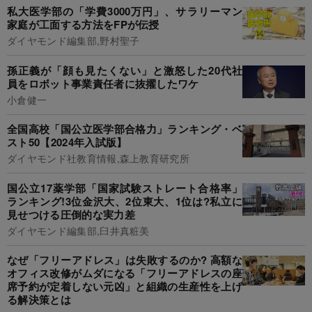
私大医学部の「学費3000万円」、サラリーマン
家庭が工面する方法をFPが伝授
ダイヤモンド編集部,野村聖子
孫正義が「顔も見たくない」と激怒した20代社
員をロボット事業責任者に抜擢したワケ
小倉健一
全国高校「国公立医学部合格力」ランキング・ベ
スト50【2024年入試版】
ダイヤモンド社教育情報,森上教育研究所
国公立17薬学部「国家試験ストレート合格率」
ランキング!3位金沢大、2位東大、1位は?私立に
見せつける圧倒的な実力差
ダイヤモンド編集部,臼井真粧美
なぜ「フリーアドレス」は失敗するのか? 高額な
オフィス改修がムダになる「フリーアドレスの座
席予約が定着しない元凶」と組織の生産性を上げ
る解決策とは