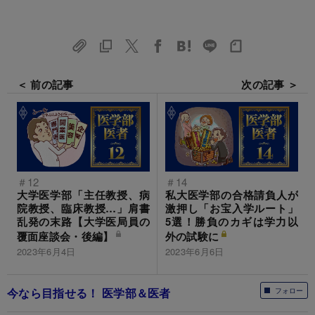
＜ 前の記事
次の記事 ＞
＃12
＃14
大学医学部「主任教授、病
私大医学部の合格請負人が
院教授、臨床教授…」肩書
激押し「お宝入学ルート」
乱発の末路【大学医局員の
5選！勝負のカギは学力以
覆面座談会・後編】
外の試験に
2023年6月4日
2023年6月6日
今なら目指せる！ 医学部＆医者
フォロー