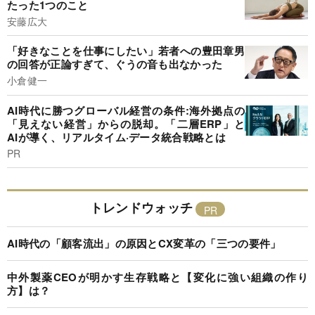
たった1つのこと
安藤広大
「好きなことを仕事にしたい」若者への豊田章男
の回答が正論すぎて、ぐうの音も出なかった
小倉健一
AI時代に勝つグローバル経営の条件:海外拠点の
「見えない経営」からの脱却。「二層ERP」と
AIが導く、リアルタイム·データ統合戦略とは
PR
トレンドウォッチ
AI時代の「顧客流出」の原因とCX変革の「三つの要件」
中外製薬CEOが明かす生存戦略と【変化に強い組織の作り
方】は？