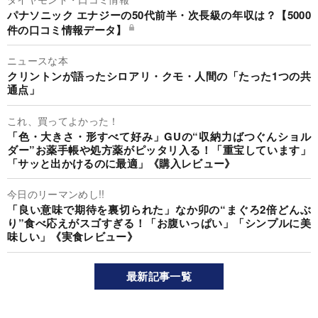
パナソニック エナジーの50代前半・次長級の年収は？【5000
件の口コミ情報データ】
ニュースな本
クリントンが語ったシロアリ・クモ・人間の「たった1つの共
通点」
これ、買ってよかった！
「色・大きさ・形すべて好み」GUの“収納力ばつぐんショル
ダー”お薬手帳や処方薬がピッタリ入る！「重宝しています」
「サッと出かけるのに最適」《購入レビュー》
今日のリーマンめし!!
「良い意味で期待を裏切られた」なか卯の“まぐろ2倍どんぶ
り”食べ応えがスゴすぎる！「お腹いっぱい」「シンプルに美
味しい」《実食レビュー》
最新記事一覧