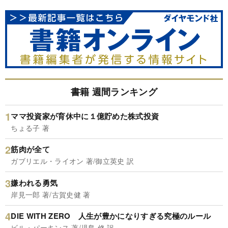
書籍 週間ランキング
ママ投資家が育休中に１億貯めた株式投資
ちょる子 著
筋肉が全て
ガブリエル・ライオン 著/御立英史 訳
嫌われる勇気
岸見一郎 著/古賀史健 著
DIE WITH ZERO 人生が豊かになりすぎる究極のルール
ビル・パーキンス 著/児島 修 訳