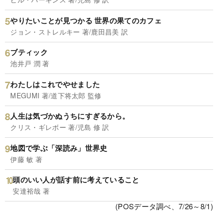
やりたいことが見つかる 世界の果てのカフェ
ジョン・ストレルキー 著/鹿田昌美 訳
ブティック
池井戸 潤 著
わたしはこれでやせました
MEGUMI 著/道下将太郎 監修
人生は気づかぬうちにすぎるから。
クリス・ギレボー 著/児島 修 訳
地図で学ぶ「深読み」世界史
伊藤 敏 著
頭のいい人が話す前に考えていること
安達裕哉 著
(POSデータ調べ、7/26～8/1)