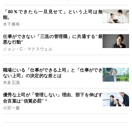
「80％できたら一旦見せて」という上司は無
能。
木下勝寿
仕事ができない「三流の管理職」に共通する“最
悪な行動”
ジョン・C・マクスウェル
職場にいる「仕事ができる上司」と「仕事ができ
ない上司」の決定的な差とは
本多正識
優秀な上司が「管理しない」理由、部下を伸ばす
合言葉は“信賞必罰”
小宮一慶