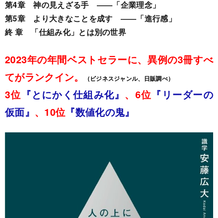
第4章 神の見えざる手 ――「企業理念」
第5章 より大きなことを成す ――「進行感」
終 章 「仕組み化」とは別の世界
2023年の年間ベストセラーに、異例の3冊すべ
てがランクイン。
（ビジネスジャンル、日販調べ）
3位
『とにかく仕組み化』
、6位
『リーダーの
仮面』
、10位
『数値化の鬼』