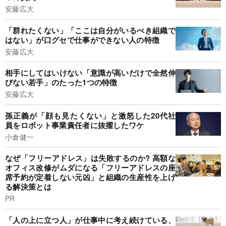
安藤広大
「群れたくない」「ここは自分がいるべき組織で
はない」が口グセで仕事ができない人の特徴
安藤広大
相手にしてはいけない「意識が高いだけで全然伸
びない若手」のたった1つの特徴
安藤広大
孫正義が「顔も見たくない」と激怒した20代社
員をロボット事業責任者に抜擢したワケ
小倉健一
なぜ「フリーアドレス」は失敗するのか? 高額な
オフィス改修がムダになる「フリーアドレスの座
席予約が定着しない元凶」と組織の生産性を上げ
る解決策とは
PR
「人の上に立つ人」が仕事中に考え続けている、