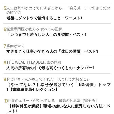
人生は気づかぬうちにすぎるから。「自分第一」で生きるため
の時間術
老後にダントツで後悔すること・ワースト1
減量専門医が教える 食べ方の正解
「いつまでも若々しい人」の食習慣・ベスト1
筋肉が全て
すさまじく仕事ができる人の「休日の習慣」ベスト1
THE WEALTH LADDER 富の階段
人間の所有物の中で最も高くつくもの・ナンバー1
おじいちゃんが教えてくれた 人として大切なこと
【やってない？】幸せが逃げていく「NG習慣」トップ
1【書籍編集局セレクション】
世界のエリートがやっている 最高の休息法［完全版］
【精神科医が解説】職場の嫌いな人に疲弊しない方法・ベ
スト1