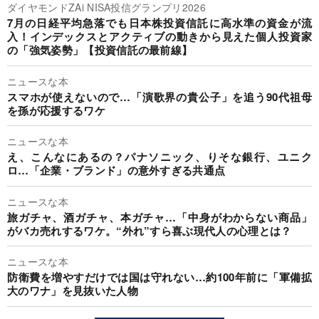
ダイヤモンドZAi NISA投信グランプリ2026
7月の日経平均急落でも日本株投資信託に高水準の資金が流
入！インデックスとアクティブの動きから見えた個人投資家
の「強気姿勢」【投資信託の最前線】
ニュースな本
スマホが使えないので…「演歌界の貴公子」を追う90代祖母
を孫が応援するワケ
ニュースな本
え、こんなにあるの？パナソニック、りそな銀行、ユニク
ロ…「企業・ブランド」の意外すぎる共通点
ニュースな本
旅ガチャ、酒ガチャ、本ガチャ…「中身がわからない商品」
がバカ売れするワケ。“外れ”すら喜ぶ現代人の心理とは？
ニュースな本
防衛費を増やすだけでは国は守れない…約100年前に「軍備拡
大のワナ」を見抜いた人物