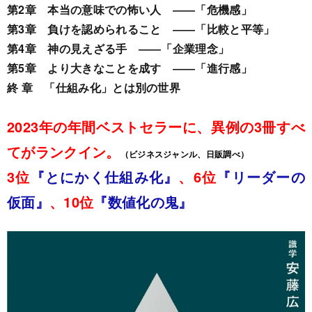
第2章 本当の意味での怖い人 ――「危機感」
第3章 負けを認められること ――「比較と平等」
第4章 神の見えざる手 ――「企業理念」
第5章 より大きなことを成す ――「進行感」
終 章 「仕組み化」とは別の世界
2023年の年間ベストセラーに、異例の3冊すべ
てがランクイン。
（ビジネスジャンル、日販調べ）
3位
『とにかく仕組み化』
、6位
『リーダーの
仮面』
、10位
『数値化の鬼』