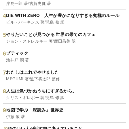
岸見一郎 著/古賀史健 著
DIE WITH ZERO 人生が豊かになりすぎる究極のルール
ビル・パーキンス 著/児島 修 訳
やりたいことが見つかる 世界の果てのカフェ
ジョン・ストレルキー 著/鹿田昌美 訳
ブティック
池井戸 潤 著
わたしはこれでやせました
MEGUMI 著/道下将太郎 監修
人生は気づかぬうちにすぎるから。
クリス・ギレボー 著/児島 修 訳
地図で学ぶ「深読み」世界史
伊藤 敏 著
頭のいい人が話す前に考えていること