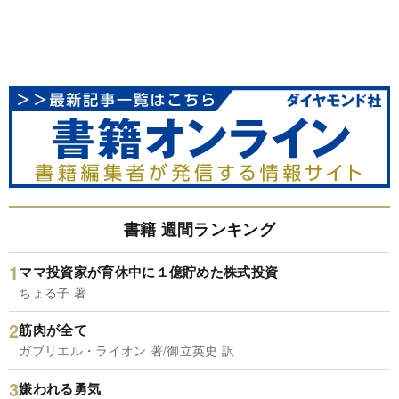
書籍 週間ランキング
ママ投資家が育休中に１億貯めた株式投資
ちょる子 著
筋肉が全て
ガブリエル・ライオン 著/御立英史 訳
嫌われる勇気