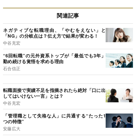
関連記事
ネガティブな転職理由、「やむをえない」と
「NG」の分岐点は？伝え方で結果が変わる！
中谷充宏
“6回転職”の元外資系トップが「最低でも3年」
勤め続ける覚悟を求める理由
石合信正
転職面接で実績不足を指摘されたら絶対「口に出
してはいけない一言」とは？
中谷充宏
「管理職として失格な人」に共通する“たった1
つの特徴”
安藤広大