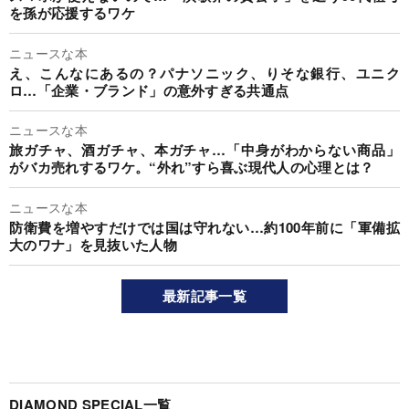
を孫が応援するワケ
ニュースな本
え、こんなにあるの？パナソニック、りそな銀行、ユニク
ロ…「企業・ブランド」の意外すぎる共通点
ニュースな本
旅ガチャ、酒ガチャ、本ガチャ…「中身がわからない商品」
がバカ売れするワケ。“外れ”すら喜ぶ現代人の心理とは？
ニュースな本
防衛費を増やすだけでは国は守れない…約100年前に「軍備拡
大のワナ」を見抜いた人物
最新記事一覧
DIAMOND SPECIAL一覧