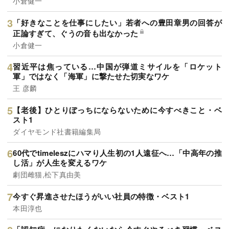
小倉健一
「好きなことを仕事にしたい」若者への豊田章男の回答が
正論すぎて、ぐうの音も出なかった
小倉健一
習近平は焦っている…中国が弾道ミサイルを「ロケット
軍」ではなく「海軍」に撃たせた切実なワケ
王 彦麟
【老後】ひとりぼっちにならないために今すべきこと・ベ
スト1
ダイヤモンド社書籍編集局
60代でtimeleszにハマり人生初の1人遠征へ…「中高年の推
し活」が人生を変えるワケ
劇団雌猫,松下真由美
今すぐ昇進させたほうがいい社員の特徴・ベスト1
本田淳也