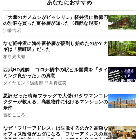
あなたにおすすめ
「大量のカメムシがビッシリ...」軽井沢に数億円
の別荘を買った富裕層が知った〈残酷な現実〉
江幡吉昭
なぜ軽井沢に海外富裕層が殺到し始めたのか? カ
ギは「新町民」だった
柏原光太郎
西武HD総帥、コロナ禍中の駅ビル開業を「タイ
ミング良かった」の真意
ダイヤモンド編集部,臼井真粧美
悪評だった晴海フラッグで大儲け!タワマンコレ
クターが教える、高級物件に化けるマンションの
条件
吉松こころ
なぜ「フリーアドレス」は失敗するのか? 高額な
オフィス改修がムダになる「フリーアドレスの座