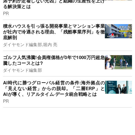
席予約が定着しない元凶」と組織の生産性を上げ
る解決策とは
PR
積水ハウスを引っ張る開発事業とマンション事業
が社内で冷遇される理由、「残酷事業序列」を徹
底解剖
ダイヤモンド編集部,堀内 亮
ゴルフ人気沸騰!会員権価格が3年で1000万円超急
騰したコースとは?
ダイヤモンド編集部
AI時代に勝つグローバル経営の条件:海外拠点の
「見えない経営」からの脱却。「二層ERP」と
AIが導く、リアルタイム·データ統合戦略とは
PR