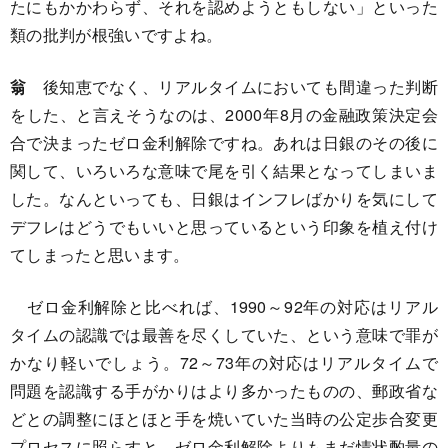
たにもかかわらず、それを認めようともしない」といった
類の批判が根強いですよね。
翁
後知恵でなく、リアルタイムにおいても間違った判断
をした、と言えそうなのは、2000年8月の金融政策決定会
合で決まったゼロ金利解除ですね。あれは日銀のその後に
関して、いろいろな意味で尾を引く結果となってしまいま
した。なんといっても、日銀はインフレばかりを気にして
デフレはどうでもいいと思っているという印象を植え付け
てしまったと思います。
ゼロ金利解除と比べれば、1990～92年の対応はリアル
タイムの認識では最善を尽くしていた、という意味で罪が
かなり軽いでしょう。72～73年の対応はリアルタイムで
問題を認識する手がかりはより多かったものの、郵政省な
どとの調整にほとほと手を焼いていた当時の公定歩合変更
プロセスに照らすと、ゼロ金利解除よりもまだ情状酌量の