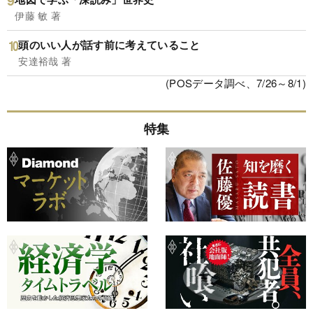
伊藤 敏 著
頭のいい人が話す前に考えていること
安達裕哉 著
(POSデータ調べ、7/26～8/1)
特集