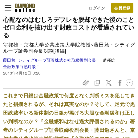
ログイン
心配なのはむしろデフレを脱却できた後のこと
ゼロ金利を抜け出す財政コストが看過されてい
る
翁邦雄・京都大学公共政策大学院教授×藤田勉・シティグ
ループ証券副会長対談[後編]
藤田勉:
シティグループ証券株式会社取締役副会長
翁邦雄
金融政策白熱対談！
2013年4月12日 0:20
これまで日銀は金融政策で何度となく判断ミスを犯してき
たと指摘されるが、それは真実なのか？そして、足元で黒
田総裁率いる新体制の日銀が掲げる大胆な金融緩和は正し
い判断なのか？『金融緩和はなぜ過大評価されるのか』著
者のシティグループ証券取締役副会長・藤田勉さんと、京