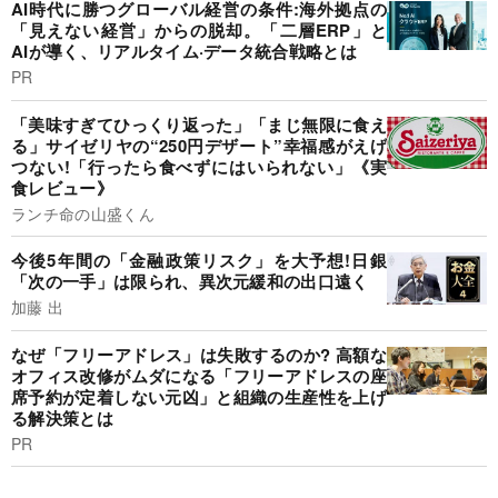
AI時代に勝つグローバル経営の条件:海外拠点の
「見えない経営」からの脱却。「二層ERP」と
AIが導く、リアルタイム·データ統合戦略とは
PR
「美味すぎてひっくり返った」「まじ無限に食え
る」サイゼリヤの“250円デザート”幸福感がえげ
つない!「行ったら食べずにはいられない」《実
食レビュー》
ランチ命の山盛くん
今後5年間の「金融政策リスク」を大予想!日銀
「次の一手」は限られ、異次元緩和の出口遠く
加藤 出
なぜ「フリーアドレス」は失敗するのか? 高額な
オフィス改修がムダになる「フリーアドレスの座
席予約が定着しない元凶」と組織の生産性を上げ
る解決策とは
PR