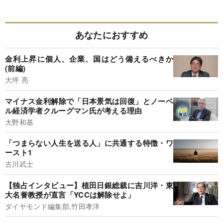
あなたにおすすめ
金利上昇に個人、企業、国はどう備えるべきか
(前編)
大坪 亮
マイナス金利解除で「日本景気は回復」とノーベ
ル経済学者クルーグマン氏が考える理由
大野和基
「つまらない人生を送る人」に共通する特徴・ワ
ースト1
古川武士
【独占インタビュー】植田日銀総裁に吉川洋・東
大名誉教授が直言「YCCは解除せよ」
ダイヤモンド編集部,竹田孝洋