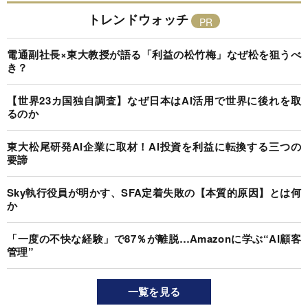
トレンドウォッチ
電通副社長×東大教授が語る「利益の松竹梅」なぜ松を狙うべ
き？
【世界23カ国独自調査】なぜ日本はAI活用で世界に後れを取
るのか
東大松尾研発AI企業に取材！AI投資を利益に転換する三つの
要諦
Sky執行役員が明かす、SFA定着失敗の【本質的原因】とは何
か
「一度の不快な経験」で87％が離脱…Amazonに学ぶ“AI顧客
管理”
一覧を見る