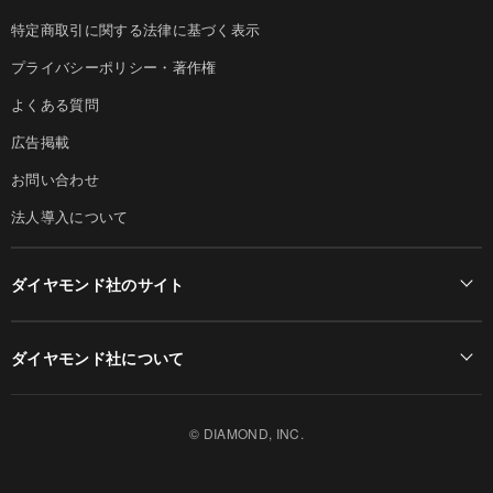
特定商取引に関する法律に基づく表示
プライバシーポリシー・著作権
よくある質問
広告掲載
お問い合わせ
法人導入について
ダイヤモンド社のサイト
Diamond Online(English)
ダイヤモンド社について
週刊ダイヤモンド
ダイヤモンド社TOP
DIAMONDハーバード・ビジネス・レビュー
© DIAMOND, INC.
会社概要
ダイヤモンドZAi（デジタル版）
採用情報
書籍オンライン