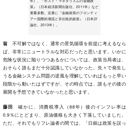
年）、『ポスト・マネタリズムの金融政
策』（日本経済新聞出版社、2011年）など
著書多数。近著に『金融政策のフロンティ
アー国際的潮流と非伝統的政策』（日本評
論社、2013年）。
翁
不可解ではなく、通常の景気循環を前提に考えるなら
ば、非常にニュートラルな対応だったと思います。いかに
危険な状況に陥りつつあるかについては、政策当局者は、
おそらく誰もまだ十分認識していなかった。先々で発生し
うる金融システム問題の逆風を理解していればもっと早い
段階から動いたはずですが、その時点では、誰もその後の
展開を予想できていなかったと思います。
藤田
確かに、消費税導入（88年）後のインフレ率は
0.9％にとどまり、原油価格も大きく下落していました。
ただ、それでもリフレ論者の間では、「日銀は政策を誤っ