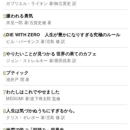
ガブリエル・ライオン 著/御立英史 訳
嫌われる勇気
岸見一郎 著/古賀史健 著
DIE WITH ZERO 人生が豊かになりすぎる究極のルール
ビル・パーキンス 著/児島 修 訳
やりたいことが見つかる 世界の果てのカフェ
ジョン・ストレルキー 著/鹿田昌美 訳
ブティック
池井戸 潤 著
わたしはこれでやせました
MEGUMI 著/道下将太郎 監修
人生は気づかぬうちにすぎるから。
クリス・ギレボー 著/児島 修 訳
地図で学ぶ「深読み」世界史