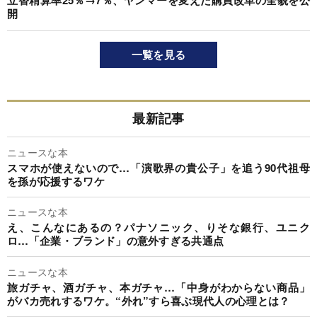
立替精算率25％→7％、ヤンマーを変えた購買改革の全貌を公
開
一覧を見る
最新記事
ニュースな本
スマホが使えないので…「演歌界の貴公子」を追う90代祖母
を孫が応援するワケ
ニュースな本
え、こんなにあるの？パナソニック、りそな銀行、ユニク
ロ…「企業・ブランド」の意外すぎる共通点
ニュースな本
旅ガチャ、酒ガチャ、本ガチャ…「中身がわからない商品」
がバカ売れするワケ。“外れ”すら喜ぶ現代人の心理とは？