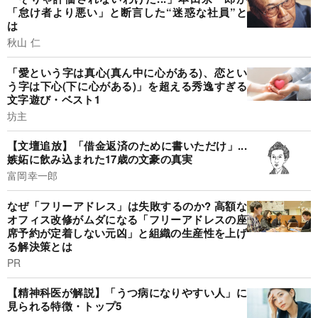
「怠け者より悪い」と断言した“迷惑な社員”と
は
秋山 仁
「愛という字は真心(真ん中に心がある)、恋とい
う字は下心(下に心がある)」を超える秀逸すぎる
文字遊び・ベスト1
坊主
【文壇追放】「借金返済のために書いただけ」...
嫉妬に飲み込まれた17歳の文豪の真実
富岡幸一郎
なぜ「フリーアドレス」は失敗するのか? 高額な
オフィス改修がムダになる「フリーアドレスの座
席予約が定着しない元凶」と組織の生産性を上げ
る解決策とは
PR
【精神科医が解説】「うつ病になりやすい人」に
見られる特徴・トップ5