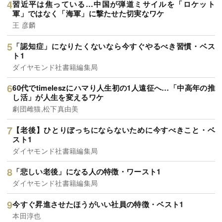
習近平は焦っている…中国が弾道ミサイルを「ロケット
軍」ではなく「海軍」に撃たせた切実なワケ
王 彦麟
「認知症」になりたくないなら今すぐやるべき習慣・ベス
ト1
ダイヤモンド社書籍編集局
60代でtimeleszにハマり人生初の1人遠征へ…「中高年の推
し活」が人生を変えるワケ
劇団雌猫,松下真由美
【老後】ひとりぼっちにならないために今すべきこと・ベ
スト1
ダイヤモンド社書籍編集局
「悲しい老後」になる人の特徴・ワースト1
ダイヤモンド社書籍編集局
今すぐ昇進させたほうがいい社員の特徴・ベスト1
本田淳也