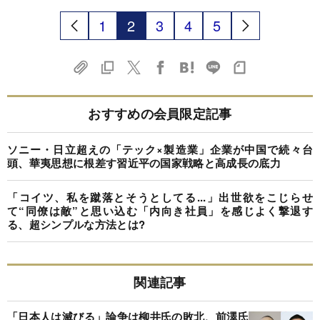
1
2
3
4
5
おすすめの会員限定記事
ソニー・日立超えの「テック×製造業」企業が中国で続々台
頭、華夷思想に根差す習近平の国家戦略と高成長の底力
「コイツ、私を蹴落とそうとしてる...」出世欲をこじらせ
て“同僚は敵”と思い込む「内向き社員」を感じよく撃退す
る、超シンプルな方法とは?
関連記事
「日本人は滅びる」論争は柳井氏の敗北、前澤氏