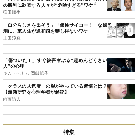
の勝利に歓喜する人々が“危険すぎる”ワケ
窪田順生
「自分らしさを出そう」「個性サイコー！」な風
潮に、東大生が違和感を禁じ得ないワケ
土田淳真
「傷ついた！」すぐ被害者ぶる“超めんどくさい
人”の心理
キム・ヘナム,岡崎暢子
「クラスの人気者」の親がやっている習慣とは？
【最新研究を心理学者が解説】
内藤誼人
特集