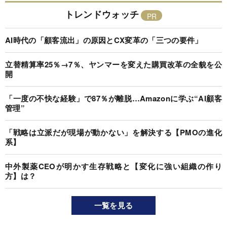
トレンドウォッチ
AI時代の「顧客流出」の原因とCX変革の「三つの要件」
立替精算率25％→7％、ヤンマーを変えた購買改革の全貌を公
開
「一度の不快な経験」で87％が離脱…Amazonに学ぶ“AI顧客
管理”
「戦略は立派だが現場が動かない」を解決する【PMOの進化
系】
中外製薬CEOが明かす生存戦略と【変化に強い組織の作り
方】は？
一覧を見る