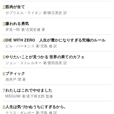
筋肉が全て
ガブリエル・ライオン 著/御立英史 訳
嫌われる勇気
岸見一郎 著/古賀史健 著
DIE WITH ZERO 人生が豊かになりすぎる究極のルール
ビル・パーキンス 著/児島 修 訳
やりたいことが見つかる 世界の果てのカフェ
ジョン・ストレルキー 著/鹿田昌美 訳
ブティック
池井戸 潤 著
わたしはこれでやせました
MEGUMI 著/道下将太郎 監修
人生は気づかぬうちにすぎるから。
クリス・ギレボー 著/児島 修 訳