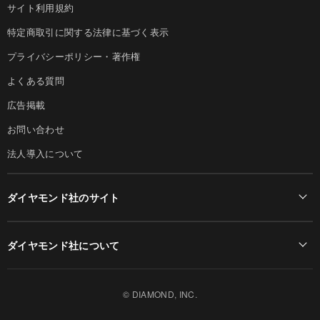
サイト利用規約
特定商取引に関する法律に基づく表示
プライバシーポリシー・著作権
よくある質問
広告掲載
お問い合わせ
法人導入について
ダイヤモンド社のサイト
Diamond Online(English)
ダイヤモンド社について
週刊ダイヤモンド
ダイヤモンド社TOP
DIAMONDハーバード・ビジネス・レビュー
© DIAMOND, INC.
会社概要
ダイヤモンドZAi（デジタル版）