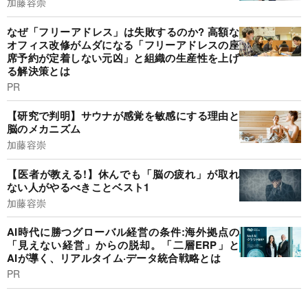
加藤容崇
なぜ「フリーアドレス」は失敗するのか? 高額な
オフィス改修がムダになる「フリーアドレスの座
席予約が定着しない元凶」と組織の生産性を上げ
る解決策とは
PR
【研究で判明】サウナが感覚を敏感にする理由と
脳のメカニズム
加藤容崇
【医者が教える!】休んでも「脳の疲れ」が取れ
ない人がやるべきことベスト1
加藤容崇
AI時代に勝つグローバル経営の条件:海外拠点の
「見えない経営」からの脱却。「二層ERP」と
AIが導く、リアルタイム·データ統合戦略とは
PR