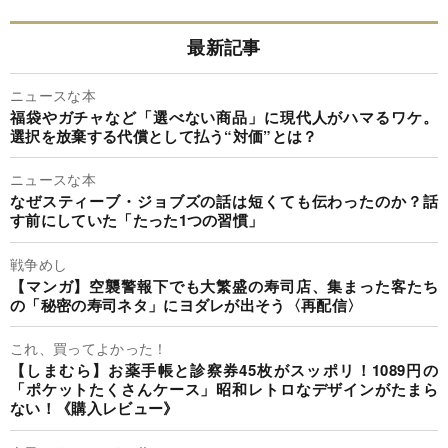
最新記事
ニュースな本
福袋やガチャなど「選べない商品」に現代人がハマるワケ。
選択を放棄する代償として払う“対価”とは？
ニュースな本
なぜスティーブ・ジョブズの話は短くても伝わったのか？話
す前にしていた「たった1つの習慣」
戦争めし
【マンガ】空襲警報下でも大繁盛の寿司店、集まった客たち
の「秘密の寿司ネタ」にヨダレが出そう〈再配信〉
これ、買ってよかった！
【しまむら】お薬手帳と診察券45枚がスッポリ！1089円の
「ポケットたくさんケース」昭和レトロなデザインがたまら
ない！《購入レビュー》