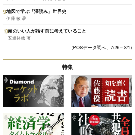
地図で学ぶ「深読み」世界史
伊藤 敏 著
頭のいい人が話す前に考えていること
安達裕哉 著
(POSデータ調べ、7/26～8/1)
特集