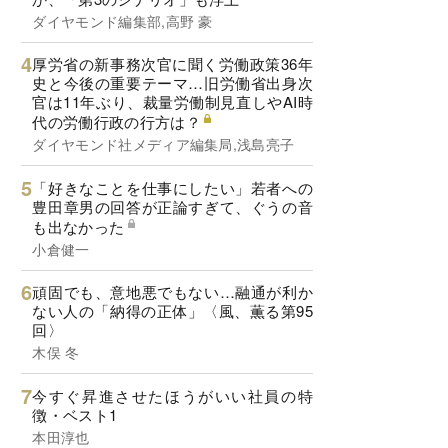
ダイヤモンド編集部,高野 豪
厚労省の新事務次官に聞く労働政策36年
史と今後の重要テーマ…旧労働省出身次
官は11年ぶり、裁量労働制見直しやAI時
代の労働行政の行方は？
ダイヤモンド社メディア編集局,浅島亮子
「好きなことを仕事にしたい」若者への
豊田章男の回答が正論すぎて、ぐうの音
も出なかった
小倉健一
頑固でも、意地悪でもない…融通が利か
ない人の「納得の正体」〈風、薫る第95
回〉
木俣 冬
今すぐ昇進させたほうがいい社員の特
徴・ベスト1
本田淳也