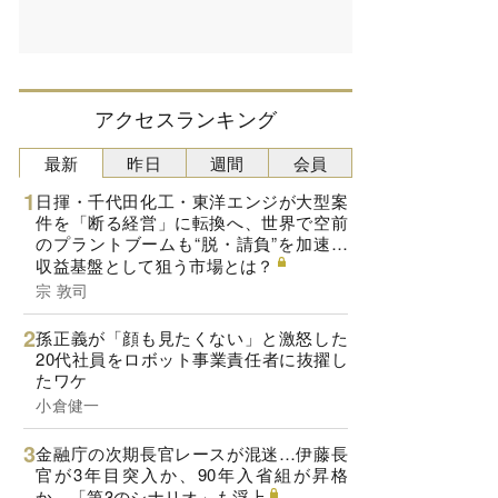
アクセスランキング
最新
昨日
週間
会員
日揮・千代田化工・東洋エンジが大型案
件を「断る経営」に転換へ、世界で空前
のプラントブームも“脱・請負”を加速…
収益基盤として狙う市場とは？
宗 敦司
孫正義が「顔も見たくない」と激怒した
20代社員をロボット事業責任者に抜擢し
たワケ
小倉健一
金融庁の次期長官レースが混迷…伊藤長
官が3年目突入か、90年入省組が昇格
か、「第3のシナリオ」も浮上