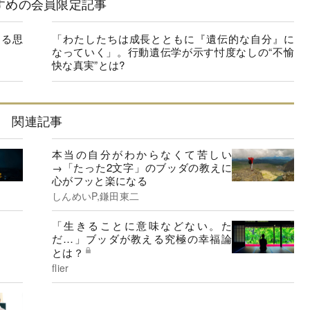
すめの会員限定記事
ぐる思
「わたしたちは成長とともに『遺伝的な自分』に
なっていく」。行動遺伝学が示す忖度なしの“不愉
快な真実”とは?
関連記事
本当の自分がわからなくて苦しい
→「たった2文字」のブッダの教えに
心がフッと楽になる
しんめいP,鎌田東二
「生きることに意味などない。た
だ…」ブッダが教える究極の幸福論
とは？
flier