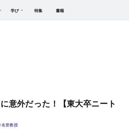
学び
特集
書籍
りに意外だった！【東大卒ニート
学名誉教授