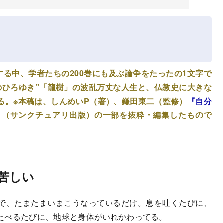
する中、学者たちの200巻にも及ぶ論争をたったの1文字で
のひろゆき”「龍樹」の波乱万丈な人生と、仏教史に大きな
る。※本稿は、しんめいP（著）、鎌田東二（監修）
『自分
』
（サンクチュアリ出版）の一部を抜粋・編集したもので
苦しい
で、たまたまいまこうなっているだけ。息を吐くたびに、
たべるたびに、地球と身体がいれかわってる。