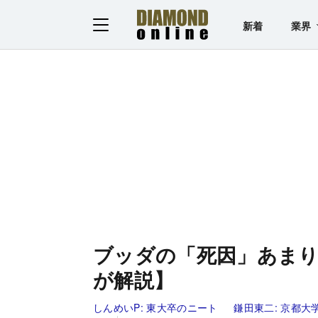
新着
業界
ブッダの「死因」あま
が解説】
しんめいP:
東大卒のニート
鎌田東二:
京都大