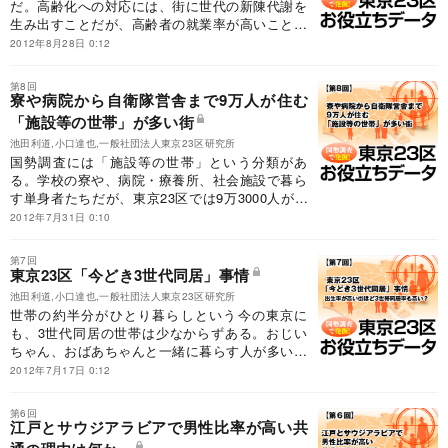
だ。高齢化への対応には、街に世代の新陳代謝を
生み出すことだが、高齢者の就業率が高いことも
街が活気づく要因となる。高齢者が多く働く街
2012年8月28日 0:12
は？ その仕事とは？
第8回
寮や病院から自衛隊営舎まで9万人が住む
「施設等の世帯」が多い街
池田利道,小口達也,一般社団法人東京23区研究所
国勢調査には「施設等の世帯」という分類があ
る。学校の寮や、病院・療養所、社会施設で暮ら
す単身者たちだが、東京23区では9万3000人がこ
れにあたる。「施設等の世帯」が多い区の傾向を
2012年7月31日 0:10
検証してみる。
第7回
東京23区「今どき3世代同居」事情
池田利道,小口達也,一般社団法人東京23区研究所
世帯の約半分がひとり暮らしという今の東京に
も、3世代同居の世帯は少なからずある。おじい
ちゃん、おばあちゃんと一緒に暮らす人が多い街
は、女性の就業率が高いのか？ 出生率が高いの
2012年7月17日 0:12
か？ 東京23区の3世代同居にまつわるデータを
考察してみよう。
第6回
江戸とサウジアラビアで男性比率が高い共