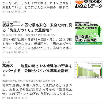
かになった。しかしその要因はこれまでと大きく
変化している。どこにどんな人が住み、離れてい
くのか。それはどんなビジネスチャンスにつなが
2012年4月24日 0:09
るのかを検証する。
第23回・最終回
板橋区――23区で最も安心・安全な街に見
る「防災人づくり」の重要性
池田利道,小口達也,一般社団法人東京23区研究所
災害や犯罪に関する資料を集計すると、23区で最
も安心・安全な街は、板橋区だ。「思わぬダーク
ホース」と感じる人も多いだろう。高級住宅地を
さしおいて、なぜ板橋区が最も安心・安全なの
2011年12月28日 0:12
か。その背景を探ると、「人づくり」の強さが見
えてきた。
第22回
葛飾区――地盤の弱さや木造建物の密集を
カバーする「公園サバイバル基地化計画」
池田利道,小口達也,一般社団法人東京23区研究所
地震で建物が倒壊・焼失した後に残るがれきの
山。葛飾区で発生が想定されるその「震災廃棄
物」は367万トンと23区の1年間のごみより多く、
被害の悲惨さを物語る。こうした想定に対し、区
2011年12月21日 0:14
が力を入れているのが「防災活動拠点」の整備