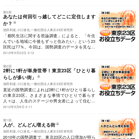
ア別傾向を読み解く。
第3回
あなたは何回引っ越してどこに定住します
か？
池田利道,小口達也,一般社団法人東京23区研究所
「都民生活に関する世論調査」によると、「今住
んでいる地域に今後もずっと住みたい」という23
区民は77％。今回は、国勢調査のデータを見なが
ら「定住」と「移住」についてのエリア特性を見
2012年5月22日 0:12
て行こう。
第2回
2軒に1軒が単身世帯！東京23区「ひとり暮
らしが多い街」
池田利道,小口達也,一般社団法人東京23区研究所
直近の国勢調査によれば2軒に1軒がひとり暮らし
の東京23区。さまざまな事情でひとりで暮らす
人々は、人生のステージや男女差によって住む街
の傾向がまったく異なる。どの街にどんなひとり
2012年5月8日 0:11
暮らしが多いのかを検証する。
第1回
人が、どんどん増える街
池田利道,小口達也,一般社団法人東京23区研究所
2010年の国勢調査で、東京23区の人口増加が明ら