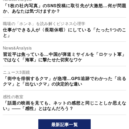
「1枚の社内写真」のSNS投稿に取引先が大激怒…何が問題
か、あなたは気づけますか？
職場の「ホンネ」を読み解くビジネス心理学
仕事ができる人が〈長期休暇〉にしている「たった1つのこ
と」
News&Analysis
習近平は焦っている…中国が弾道ミサイルを「ロケット軍」
ではなく「海軍」に撃たせた切実なワケ
ニュース3面鏡
「街中を徘徊するクマ」が急増…GPS追跡でわかった「出る
クマ」と「出ないクマ」の決定的な違い
感性の教室
「話題の映画を見ても、ネットの感想と同じことしか思えな
い」――「感性」とはなんだろう？
最新記事一覧