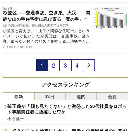
者の間で「リスクのアンバランス」現象も生まれ
ている。
第16回
杉並区――交通事故、空き巣、火災……閑
静な山の手住宅街に忍び寄る「魔の手」
池田利道,小口達也,一般社団法人東京23区研究所
杉並区と言えば、「山手の閑静な住宅街」という
イメージが強い。だが実態は、交通事故、空き
巣、放火など数々のリスクを抱える土地柄でもあ
る。区はこれらの問題を解決しようと、先進的な
2011年11月9日 0:16
取り組みを続けている。その実態を覗いてみよ
う。
1
2
3
4
アクセスランキング
最新
昨日
週間
会員
孫正義が「顔も見たくない」と激怒した20代社員をロボッ
ト事業責任者に抜擢したワケ
小倉健一
「好きなことを仕事にしたい」若者への豊田章男の回答が