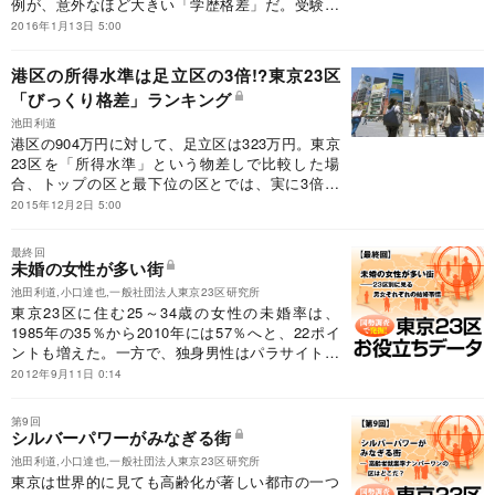
例が、意外なほど大きい「学歴格差」だ。受験シ
ーズンを迎える今、わが子の進学を考える親にと
2016年1月13日 5:00
っては気になるところだ。学歴格差の実態と原因
を検証しよう。
港区の所得水準は足立区の3倍!?東京23区
「びっくり格差」ランキング
池田利道
港区の904万円に対して、足立区は323万円。東京
23区を「所得水準」という物差しで比較した場
合、トップの区と最下位の区とでは、実に3倍も
の格差が存在する。なぜこれほどの格差が生じる
2015年12月2日 5:00
のか。東京23区「びっくり格差」の現状を分析す
る。
最終回
未婚の女性が多い街
池田利道,小口達也,一般社団法人東京23区研究所
東京23区に住む25～34歳の女性の未婚率は、
1985年の35％から2010年には57％へと、22ポイ
ントも増えた。一方で、独身男性はパラサイトシ
ングルになる割合が大きいようだ。非婚化時代の
2012年9月11日 0:14
背景として２３区の都市機能を比較すると、ひと
り身の多い区に理由が見えてくる。
第9回
シルバーパワーがみなぎる街
池田利道,小口達也,一般社団法人東京23区研究所
東京は世界的に見ても高齢化が著しい都市の一つ