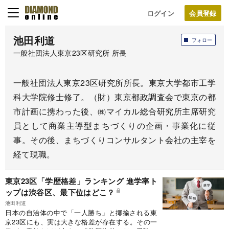
ログイン
池田利道
フォロー
一般社団法人東京23区研究所 所長
一般社団法人東京23区研究所所長。東京大学都市工学
科大学院修士修了。（財）東京都政調査会で東京の都
市計画に携わった後、㈱マイカル総合研究所主席研究
員として商業主導型まちづくりの企画・事業化に従
事。その後、まちづくりコンサルタント会社の主宰を
経て現職。
東京23区「学歴格差」ランキング 進学率ト
ップは渋谷区、最下位はどこ？
池田利道
日本の自治体の中で「一人勝ち」と揶揄される東
京23区にも、実は大きな格差が存在する。その一