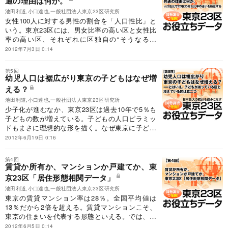
通の理由は何か。
池田利道,小口達也,一般社団法人東京23区研究所
女性100人に対する男性の割合を「人口性比」と
いう。東京23区には、男女比率の高い区と女性比
率の高い区、それぞれに区独自の“そうなる理
由”があるようだ。人口性比を多面的に検証して見
2012年7月3日 0:14
えてくる社会的要因や、歴史的背景に基づくデー
タを紹介する。
第5回
幼児人口は裾広がり東京の子どもはなぜ増
える？
池田利道,小口達也,一般社団法人東京23区研究所
少子化が進むなか、東京23区は過去10年で5％も
子どもの数が増えている。子どもの人口ピラミッ
ドもまさに理想的な形を描く。なぜ東京に子ども
が増えるのか。23区別増加率の違いなどを見なが
2012年6月19日 0:16
ら、その原因を考えてみる。
第4回
賃貸か所有か、マンションか戸建てか、東
京23区「居住形態相関データ」
池田利道,小口達也,一般社団法人東京23区研究所
東京の賃貸マンション率は28％。全国平均値は
13％だから2倍を超える。賃貸マンションこそ、
東京の住まいを代表する形態といえる。では、一
戸建てはどうか？持ち家率は？ ――23区のエリ
2012年6月5日 0:14