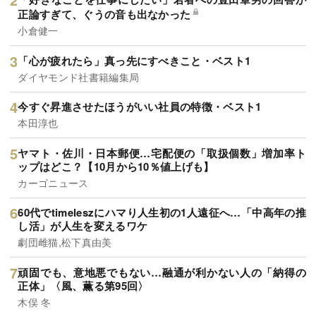
正論すぎて、ぐうの音も出なかった
小倉健一
「心が疲れたら」真っ先にすべきこと・ベスト1
ダイヤモンド社書籍編集局
今すぐ昇進させたほうがいい社員の特徴・ベスト1
本田淳也
ヤマト・佐川・日本郵便…宅配便の「取扱個数」増加率ト
ップはどこ？【10月から10％値上げも】
カーゴニュース
60代でtimeleszにハマり人生初の1人遠征へ…「中高年の推
し活」が人生を変えるワケ
劇団雌猫,松下真由美
頑固でも、意地悪でもない…融通が利かない人の「納得の
正体」〈風、薫る第95回〉
木俣 冬