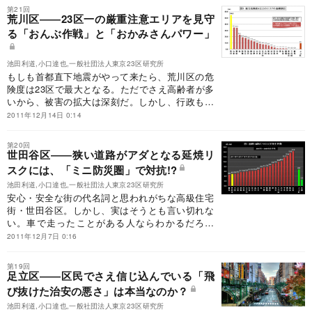
だ。
第21回
荒川区――23区一の厳重注意エリアを見守
る「おんぶ作戦」と「おかみさんパワー」
池田利道,小口達也,一般社団法人東京23区研究所
もしも首都直下地震がやって来たら、荒川区の危
険度は23区で最大となる。ただでさえ高齢者が多
いから、被害の拡大は深刻だ。しかし、行政も手
をこまねいているわけではない。「おんぶ作戦」
2011年12月14日 0:14
と「おかみさんパワー」が、この街を支えてい
る。
第20回
世田谷区――狭い道路がアダとなる延焼リ
スクには、「ミニ防災圏」で対抗!?
池田利道,小口達也,一般社団法人東京23区研究所
安心・安全な街の代名詞と思われがちな高級住宅
街・世田谷区。しかし、実はそうとも言い切れな
い。車で走ったことがある人ならわかるだろう
が、とにかく道路幅が狭く、延焼リスクが高いの
2011年12月7日 0:16
だ。そんな世田谷区が取り組む「ミニ防災圏」と
は？
第19回
足立区――区民でさえ信じ込んでいる「飛
び抜けた治安の悪さ」は本当なのか？
池田利道,小口達也,一般社団法人東京23区研究所