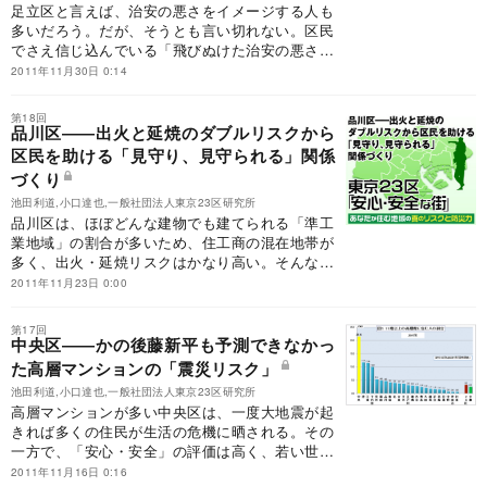
足立区と言えば、治安の悪さをイメージする人も
多いだろう。だが、そうとも言い切れない。区民
でさえ信じ込んでいる「飛びぬけた治安の悪さ」
の背景には、何があるのか。実は足立区は、地震
2011年11月30日 0:14
にも対応した「安全・安心な街づくり」に取り組
んでいる。
第18回
品川区――出火と延焼のダブルリスクから
区民を助ける「見守り、見守られる」関係
づくり
池田利道,小口達也,一般社団法人東京23区研究所
品川区は、ほぼどんな建物でも建てられる「準工
業地域」の割合が多いため、住工商の混在地帯が
多く、出火・延焼リスクはかなり高い。そんな品
川区が力を入れているのが、子どもや高齢者を守
2011年11月23日 0:00
るための「見守り、見守られる」関係づくりであ
る。
第17回
中央区――かの後藤新平も予測できなかっ
た高層マンションの「震災リスク」
池田利道,小口達也,一般社団法人東京23区研究所
高層マンションが多い中央区は、一度大地震が起
きれば多くの住民が生活の危機に晒される。その
一方で、「安心・安全」の評価は高く、若い世代
の流入は絶えない。最近では、若い新住民と高齢
2011年11月16日 0:16