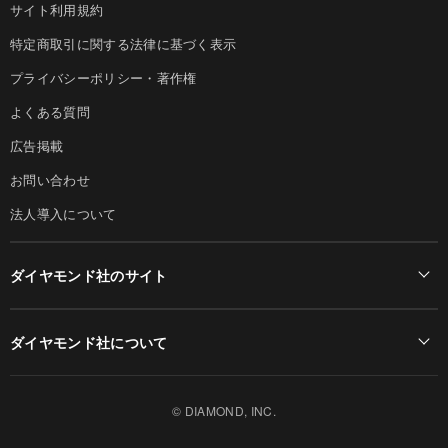
サイト利用規約
特定商取引に関する法律に基づく表示
プライバシーポリシー・著作権
よくある質問
広告掲載
お問い合わせ
法人導入について
ダイヤモンド社のサイト
Diamond Online(English)
ダイヤモンド社について
週刊ダイヤモンド
ダイヤモンド社TOP
DIAMONDハーバード・ビジネス・レビュー
© DIAMOND, INC.
会社概要
ダイヤモンドZAi（デジタル版）