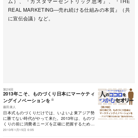
ム）、『カスタマーセントリック思考』、『THE
REAL MARKETING―売れ続ける仕組みの本質』（共
に宣伝会議）など。
第29回
2013年こそ、ものづくり日本にマーケティ
ングイノベーションを
藤田康人
日本式ものづくりだけでは、いよいよ東アジア勢
に勝てない時代がやって来た。2013年は、ものづ
くりの前に消費者ニーズを正確に把握するための
統合型マーケティングのプロセスを日本の企業に
2013年1月15日 0:05
根付かせていくことがマーケッターの使命だ。