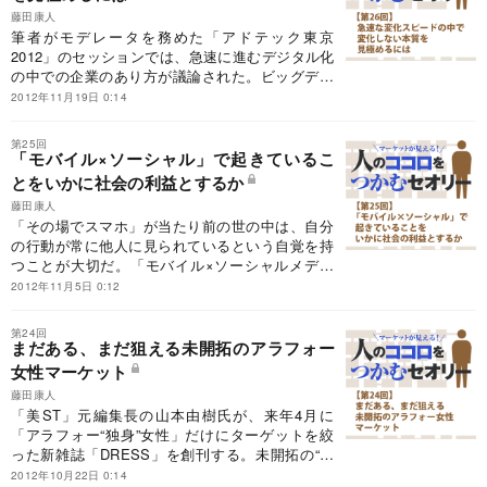
藤田康人
筆者がモデレータを務めた「アドテック東京
2012」のセッションでは、急速に進むデジタル化
の中での企業のあり方が議論された。ビッグデー
タ時代を生き抜くために必要なことは何か。デジ
2012年11月19日 0:14
タル、マーケティングなど各分野のトップランナ
ーが導き出した結論とは？
第25回
「モバイル×ソーシャル」で起きているこ
とをいかに社会の利益とするか
藤田康人
「その場でスマホ」が当たり前の世の中は、自分
の行動が常に他人に見られているという自覚を持
つことが大切だ。「モバイル×ソーシャルメディ
ア」という新たなコミュニケ―ション手法のリス
2012年11月5日 0:12
クを知った上で、これをいかに社会の利益とする
かを考えていこう。
第24回
まだある、まだ狙える未開拓のアラフォー
女性マーケット
藤田康人
「美ST」元編集長の山本由樹氏が、来年4月に
「アラフォー“独身”女性」だけにターゲットを絞
った新雑誌「DRESS」を創刊する。未開拓の“独
身”マーケットに何を投入するのか。「美魔女ブー
2012年10月22日 0:14