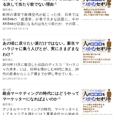
る決して当たり前でない理由
藤田康人
欧州の選挙で政権交代が起こった頃、日本では
AKB48の「総選挙」が巷で大きな話題に。今や
AKB48が話題になるのは当たり前だが、その背景
には決して当たり前でないファン獲得のためのず
2012年5月21日 0:12
ば抜けた仕組みがあった。
第12回
あの頃に戻りたい派だけではない。新生マ
ハラジャに集う人びとが、実にさまざまな
わけ
藤田康人
2010年11月に復活した伝説のディスコ「マハラジ
ャ六本木」には、往時を懐かしむ40代に加え、20
代の若者からシニア層までが押し寄せている。世
代を超えた集客に成功したマハラジャのマーケテ
2012年5月7日 0:10
ィング手法を検証する。
第11回
統合マーケティングの時代にはどうやって
マーケッターになればよいのか
藤田康人
デジタルマーケティングの時代、マーケッターと
してキャリアを積むには？事業会社から始める