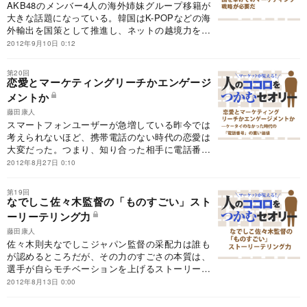
AKB48のメンバー4人の海外姉妹グループ移籍が
大きな話題になっている。韓国はK-POPなどの海
外輸出を国策として推進し、ネットの越境力を活
用して世界に通じるコンテンツ産業にまで育て上
2012年9月10日 0:12
げたが、AKBの海外進出は、日本のコンテンツ産
業がグローバルマーケットを獲得する起爆剤とな
第20回
るか。
恋愛とマーケティングリーチかエンゲージ
メントか
藤田康人
スマートフォンユーザーが急増している昨今では
考えられないほど、携帯電話のない時代の恋愛は
大変だった。つまり、知り合った相手に電話番号
を教えてもらうということの意味は……。電話番
2012年8月27日 0:10
号の重みの違いから恋愛とマーケティングの共通
点（?）を考えてみた。
第19回
なでしこ佐々木監督の「ものすごい」スト
ーリーテリング力
藤田康人
佐々木則夫なでしこジャパン監督の采配力は誰も
が認めるところだが、その力のすごさの本質は、
選手が自らモチベーションを上げるストーリーを
描かせる点にあるのではないだろか。これは、ビ
2012年8月13日 0:00
ジネスリーダーに求められる条件にそのまま当て
はまる。