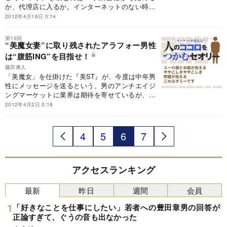
か、代理店に入るか。インターネットのない時代
に筆者はどうして統合マーケティングの必要性に
2012年4月16日 0:14
目覚めたか。
第10回
“美魔女妻”に取り残されたアラフォー男性
は“腹筋ING”を目指せ！
藤田康人
「美魔女」を仕掛けた『美ST』が、今度は中年男
性にメッセージを送るという。男のアンチエイジ
ングマーケットに業界は期待を寄せているが、ど
のような仕掛けで新しい市場は創られていくのだ
2012年4月2日 0:18
ろうか。市場が生まれるきっかけをつくるメディ
アの役割とは？
4
5
6
7
アクセスランキング
最新
昨日
週間
会員
「好きなことを仕事にしたい」若者への豊田章男の回答が
正論すぎて、ぐうの音も出なかった