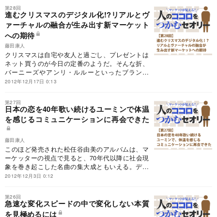
第28回
進むクリスマスのデジタル化!?リアルとヴ
ァーチャルの融合が生み出す新マーケット
への期待
藤田康人
クリスマスは自宅や友人と過ごし、プレゼントは
ネット買うのが今日の定番のようだ。そんな折、
バーニーズやアンリ・ルルーといったブランド
は、クリスマス商戦にスマホと実店舗を連動させ
2012年12月17日 0:13
た集客を実施。このような「020」キャンペーン
は来年以降大きな市場を創出することが予想され
第27回
ている。
日本の恋を40年歌い続けるユーミンで体温
を感じるコミュニケーションに再会できた
藤田康人
このほど発売された松任谷由美のアルバムは、マ
ーケッターの視点で見ると、70年代以降に社会現
象を巻き起こした名曲の集大成ともいえる。デジ
タル時代の今もなお、ユーミンが愛される理由を
2012年12月3日 0:12
アナログ時代との比較で考察してみた。
第26回
急速な変化スピードの中で変化しない本質
を見極めるには