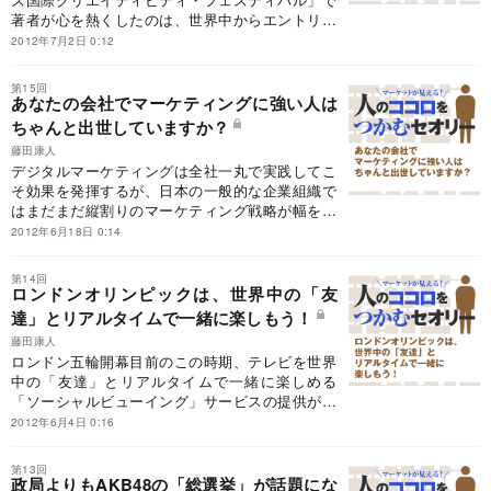
著者が心を熱くしたのは、世界中からエントリー
した数々の目新しい表現手法もさることながら、
2012年7月2日 0:12
マーケッターとしてマーケティングの本質を再認
識する機会に巡り会えたことだった。
第15回
あなたの会社でマーケティングに強い人は
ちゃんと出世していますか？
藤田康人
デジタルマーケティングは全社一丸で実践してこ
そ効果を発揮するが、日本の一般的な企業組織で
はまだまだ縦割りのマーケティング戦略が幅を利
かせている。その状況をブレークスルーするため
2012年6月18日 0:14
に期待を背負うのがＣＭＯ（最高マーケティング
責任者）の存在だ。
第14回
ロンドンオリンピックは、世界中の「友
達」とリアルタイムで一緒に楽しもう！
藤田康人
ロンドン五輪開幕目前のこの時期、テレビを世界
中の「友達」とリアルタイムで一緒に楽しめる
「ソーシャルビューイング」サービスの提供が始
まった。テレビとソーシャルメディアの利点を融
2012年6月4日 0:16
合した新しいメディアの可能性とは。
第13回
政局よりもAKB48の「総選挙」が話題にな