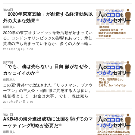
ム」で新市場を創った同氏の次なる戦略とは。
第23回
「2020年東京五輪」が創造する経済効果以
外の大きな効果
藤田康人
2020年の東京オリンピック招致活動が始まってい
る。ロンドンオリンピックの影響もあって、承知
賛成の声も高まっているなか、多くの人が五輪に
期待することははやり経済効果のようだ。しか
2012年10月9日 0:08
し、2020年の東京五輪にはマーケット理論では語
りつくせない特別な意味がある。
第22回
「でも、魂は売らない」日向 徹がなぜ今、
カッコイイのか
藤田康人
この夏“月9枠”で放送された「リッチマン、プアウ
ーマン」の主人公・日向 徹に共感する人は多い。
経営者として「お金は大事、でも、魂は売らな
い」という彼の矜持が、不透明な時代のリーダー
2012年9月24日 0:10
シップを示唆しているのだという。その時代の空
気にメッセージを投げかけてきた“月9”ドラマの視
第21回
点に学ぶ。
AKB48の海外進出成功には国を挙げてのマ
ーケティング戦略が必要だ
藤田康人