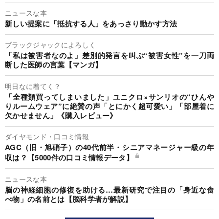
ニュースな本
新しい提案に「抵抗する人」をあっさり動かす方法
ブラックジャックによろしく
「私は被害者なのよ」差別的発言を叫ぶ“被害女性”を一刀両
断した医師の言葉【マンガ】
明日なに着てく？
「全種類買ってしまいました」ユニクロ×サンリオの“ひんや
りルームウェア”に絶賛の声「とにかく超可愛い」「部屋着に
欠かせません」《購入レビュー》
ダイヤモンド・口コミ情報
AGC（旧・旭硝子）の40代前半・シニアマネージャー級の年
収は？【5000件の口コミ情報データ】
ニュースな本
脳の神経細胞の修復を助ける…最新研究で注目の「身近な食
べ物」の名前とは【脳科学者が解説】