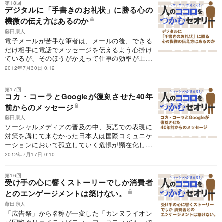
第18回
デジタルに「手書きのお礼状」に勝る心の
機微の伝え方はあるのか
藤田康人
電子メールが苦手な筆者は、メールの後、できる
だけ相手に電話でメッセージを伝えるよう心掛け
ているが、そのほうがかえって仕事の効率が上が
るという。デジタル時代にあっても人と心の機微
2012年7月30日 0:12
を伝え合うことの意味を考えてみた。
第17回
コカ・コーラとGoogleが復刻させた40年
前からのメッセージ
藤田康人
ソーシャルメディアの普及の中、英語での表現に
対策を講じて来なかった日本人は国際コミュニケ
ーションにおいて孤立していく危惧が顕在化して
いる。カンヌで高い評価を得たコカ・コーラと
2012年7月17日 0:10
Googleの共同作品は、そんな懸念を払拭できるヒ
ントを与えてくれた。
第16回
受け手の心に響くストーリーでしか消費者
とのエンゲージメントは築けない。
藤田康人
「広告祭」から名称が一変した「カンヌライオン
ズ国際クリエイティビティ・フェスティバル」で