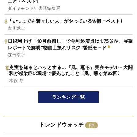
こと・ベスト1
ダイヤモンド社書籍編集局
「いつまでも若々しい人」がやっている習慣・ベスト1
古川武士
日銀利上げ「10月前倒し」で金利終着点は1.75％か、展望
レポートで鮮明“物価上振れリスク”警戒モ－ド
森田京平
史実を知るとハッとする…『風、薫る』実在モデル・大関
和が感染症の現場で優先したこと〈風、薫る第92回〉
木俣 冬
ランキング一覧
トレンドウォッチ