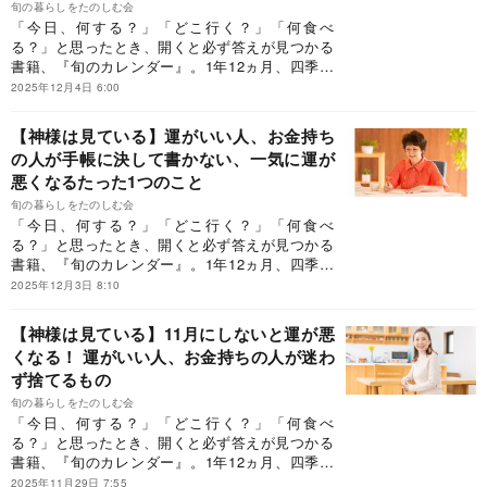
旬の暮らしをたのしむ会
「今日、何する？」「どこ行く？」「何食べ
る？」と思ったとき、開くと必ず答えが見つかる
書籍、『旬のカレンダー』。1年12ヵ月、四季に
合わせてそのとき「旬」の、食べ物、花、レジャ
2025年12月4日 6:00
ー、家事、行事、そして神社参拝やお墓参りのお
作法など、毎日を充実させるために知っておきた
【神様は見ている】運がいい人、お金持ち
いことを400個以上も紹介しています。今回は、
の人が手帳に決して書かない、一気に運が
Dr.コパさんに伺った日々の小さな開運法について
悪くなるたった1つのこと
ご紹介します。
旬の暮らしをたのしむ会
「今日、何する？」「どこ行く？」「何食べ
る？」と思ったとき、開くと必ず答えが見つかる
書籍、『旬のカレンダー』。1年12ヵ月、四季に
合わせてそのとき「旬」の、食べ物、花、レジャ
2025年12月3日 8:10
ー、家事、行事、そして神社参拝やお墓参りのお
作法など、毎日を充実させるために知っておきた
【神様は見ている】11月にしないと運が悪
いことを400個以上も紹介しています。今回は、
くなる！ 運がいい人、お金持ちの人が迷わ
Dr.コパさんに伺った日々の小さな開運法について
ず捨てるもの
ご紹介します。
旬の暮らしをたのしむ会
「今日、何する？」「どこ行く？」「何食べ
る？」と思ったとき、開くと必ず答えが見つかる
書籍、『旬のカレンダー』。1年12ヵ月、四季に
合わせてそのとき「旬」の、食べ物、花、レジャ
2025年11月29日 7:55