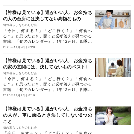
ー、家事、行事、そして神社参拝やお墓参りのお
作法など、毎日を充実させるために知っておきた
【神様は見ている】運がいい人、お金持ち
いことを400個以上も紹介しています。今回は、
の人の台所には決してない高額なもの
Dr.コパさんに伺った日々の小さな開運法について
ご紹介します。
旬の暮らしをたのしむ会
「今日、何する？」「どこ行く？」「何食べ
る？」と思ったとき、開くと必ず答えが見つかる
書籍、『旬のカレンダー』。1年12ヵ月、四季に
合わせてそのとき「旬」の、食べ物、花、レジャ
2025年11月28日 6:20
ー、家事、行事、そして神社参拝やお墓参りのお
作法など、毎日を充実させるために知っておきた
【神様は見ている】運がいい人、お金持ち
いことを400個以上も紹介しています。今回は、
の家の玄関には、決してないものベスト1
Dr.コパさんに伺った日々の小さな開運法について
ご紹介します。
旬の暮らしをたのしむ会
「今日、何する？」「どこ行く？」「何食べ
る？」と思ったとき、開くと必ず答えが見つかる
書籍、『旬のカレンダー』。1年12ヵ月、四季に
合わせてそのとき「旬」の、食べ物、花、レジャ
2025年11月25日 8:10
ー、家事、行事、そして神社参拝やお墓参りのお
作法など、毎日を充実させるために知っておきた
【神様は見ている】運がいい人、お金持ち
いことを400個以上も紹介しています。今回は、
の人が、車に乗るとき決してしない2つの
Dr.コパさんに伺った日々の小さな開運法について
こと
ご紹介します。
旬の暮らしをたのしむ会
「今日、何する？」「どこ行く？」「何食べ