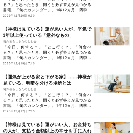
る？」と思ったとき、開くと必ず答えが見つかる
書籍、『旬のカレンダー』。1年12ヵ月、四季に
合わせてそのとき「旬」の、食べ物、花、レジャ
2025年12月20日 6:50
ー、家事、行事、そして神社参拝やお墓参りのお
作法など、毎日を充実させるために知っておきた
【神様は見ている】運が悪い人が、平気で
いことを400個以上も紹介しています。今回は、
3年以上使っている「意外なもの」
Dr.コパさんに伺った日々の小さな開運法について
ご紹介します。
旬の暮らしをたのしむ会
「今日、何する？」「どこ行く？」「何食べ
る？」と思ったとき、開くと必ず答えが見つかる
書籍、『旬のカレンダー』。1年12ヵ月、四季に
合わせてそのとき「旬」の、食べ物、花、レジャ
2025年12月19日 7:10
ー、家事、行事、そして神社参拝やお墓参りのお
作法など、毎日を充実させるために知っておきた
【運気が上がる家と下がる家】……神様が
いことを400個以上も紹介しています。今回は、
見ている、明暗を分ける場所とは
Dr.コパさんに伺った日々の小さな開運法について
ご紹介します。
旬の暮らしをたのしむ会
「今日、何する？」「どこ行く？」「何食べ
る？」と思ったとき、開くと必ず答えが見つかる
書籍、『旬のカレンダー』。1年12ヵ月、四季に
合わせてそのとき「旬」の、食べ物、花、レジャ
2025年12月17日 7:05
ー、家事、行事、そして神社参拝やお墓参りのお
作法など、毎日を充実させるために知っておきた
【神様は見ている】運がいい人、お金持ち
いことを400個以上も紹介しています。今回は、
の人が、支払う金額以上の幸せを手に入れ
Dr.コパさんに伺った日々の小さな開運法について