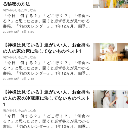
る秘密の方法
ご紹介します。
旬の暮らしをたのしむ会
「今日、何する？」「どこ行く？」「何食べ
る？」と思ったとき、開くと必ず答えが見つかる
書籍、『旬のカレンダー』。1年12ヵ月、四季に
合わせてそのとき「旬」の、食べ物、花、レジャ
2025年12月15日 6:30
ー、家事、行事、そして神社参拝やお墓参りのお
作法など、毎日を充実させるために知っておきた
【神様は見ている】運がいい人、お金持ち
いことを400個以上も紹介しています。今回は、
の人の家の床に決してないものベスト1
Dr.コパさんに伺った日々の小さな開運法について
ご紹介します。
旬の暮らしをたのしむ会
「今日、何する？」「どこ行く？」「何食べ
る？」と思ったとき、開くと必ず答えが見つかる
書籍、『旬のカレンダー』。1年12ヵ月、四季に
合わせてそのとき「旬」の、食べ物、花、レジャ
2025年12月13日 7:45
ー、家事、行事、そして神社参拝やお墓参りのお
作法など、毎日を充実させるために知っておきた
【神様は見ている】運がいい人、お金持ち
いことを400個以上も紹介しています。今回は、
の人の家の冷蔵庫に決してないものベスト
Dr.コパさんに伺った日々の小さな開運法について
1
ご紹介します。
旬の暮らしをたのしむ会
「今日、何する？」「どこ行く？」「何食べ
る？」と思ったとき、開くと必ず答えが見つかる
書籍、『旬のカレンダー』。1年12ヵ月、四季に