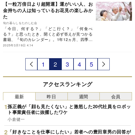
作法など、毎日を充実させるために知っておきた
【一粒万倍日より超開運】運がいい人、お
いことを400個以上も紹介しています。今回は、
金持ちの人は知っているお花見の楽しみか
Dr.コパさんに伺った日々の小さな開運法について
た
ご紹介します。
旬の暮らしをたのしむ会
「今日、何する？」「どこ行く？」「何食べ
る？」と思ったとき、開くと必ず答えが見つかる
書籍、『旬のカレンダー』。1年12ヵ月、四季に
合わせてそのとき「旬」の、食べ物、花、レジャ
2025年3月19日 4:14
ー、家事、行事、そして神社参拝やお墓参りのお
作法など、毎日を充実させるために知っておきた
いことを400個以上も紹介しています。今回は、
1
2
3
4
5
Dr.コパさんに伺った日々の小さな開運法について
ご紹介します。
アクセスランキング
最新
昨日
週間
会員
孫正義が「顔も見たくない」と激怒した20代社員をロボッ
ト事業責任者に抜擢したワケ
小倉健一
「好きなことを仕事にしたい」若者への豊田章男の回答が