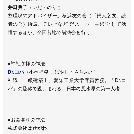
井田典子
（いだ・のりこ）
整理収納アドバイザー。横浜友の会（『婦人之友』読
者の会）所属。テレビなどで”スーパー主婦“として活
躍するほか、全国各地で講演会を行う
●神社参拝の作法
Dr.コパ
（小林祥晃 こばやし・さちあき）
神職、一級建築士、愛知工業大学客員教授。「Dr.コ
パ」の愛称で親しまれる、日本の風水界の第一人者
●お墓参りの作法
株式会社はせがわ