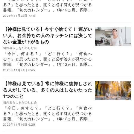
る？」と思ったとき、開くと必ず答えが見つかる
書籍、『旬のカレンダー』。1年12ヵ月、四季に
合わせてそのとき「旬」の、食べ物、花、レジャ
2025年11月22日 7:45
ー、家事、行事、そして神社参拝やお墓参りのお
作法など、毎日を充実させるために知っておきた
【神様は見ている】今すぐ捨てて！ 運がい
いことを400個以上も紹介しています。今回は、
い人、お金持ちの人のキッチンには決して
Dr.コパさんに伺った日々の小さな開運法について
ない金運が下がるもの
ご紹介します。
旬の暮らしをたのしむ会
「今日、何する？」「どこ行く？」「何食べ
る？」と思ったとき、開くと必ず答えが見つかる
書籍、『旬のカレンダー』。1年12ヵ月、四季に
合わせてそのとき「旬」の、食べ物、花、レジャ
2025年11月21日 6:45
ー、家事、行事、そして神社参拝やお墓参りのお
作法など、毎日を充実させるために知っておきた
【神様は見ている】常に神様に後押しされ
いことを400個以上も紹介しています。今回は、
る人がしている、多くの人はしないたった
Dr.コパさんに伺った日々の小さな開運法について
1つのこと
ご紹介します。
旬の暮らしをたのしむ会
「今日、何する？」「どこ行く？」「何食べ
る？」と思ったとき、開くと必ず答えが見つかる
書籍、『旬のカレンダー』。1年12ヵ月、四季に
合わせてそのとき「旬」の、食べ物、花、レジャ
2025年11月19日 6:25
ー、家事、行事、そして神社参拝やお墓参りのお