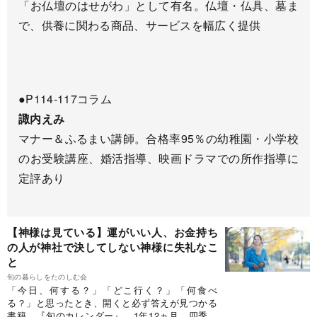
「お仏壇のはせがわ」として有名。仏壇・仏具、墓ま
で、供養に関わる商品、サービスを幅広く提供
●P114-117コラム
諏内えみ
マナー＆ふるまい講師。合格率95％の幼稚園・小学校
のお受験講座、婚活指導、映画ドラマでの所作指導に
定評あり
【神様は見ている】運がいい人、お金持ち
の人が神社で決してしない神様に失礼なこ
と
旬の暮らしをたのしむ会
「今日、何する？」「どこ行く？」「何食べ
る？」と思ったとき、開くと必ず答えが見つかる
書籍、『旬のカレンダー』。1年12ヵ月、四季に