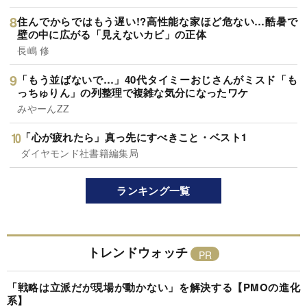
住んでからではもう遅い!?高性能な家ほど危ない…酷暑で
壁の中に広がる「見えないカビ」の正体
長嶋 修
「もう並ばないで…」40代タイミーおじさんがミスド「も
っちゅりん」の列整理で複雑な気分になったワケ
みやーんZZ
「心が疲れたら」真っ先にすべきこと・ベスト1
ダイヤモンド社書籍編集局
ランキング一覧
トレンドウォッチ
「戦略は立派だが現場が動かない」を解決する【PMOの進化
系】