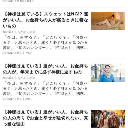
合わせてそのとき「旬」の、食べ物、花、レジャ
2025年12月10日 6:15
ー、家事、行事、そして神社参拝やお墓参りのお
作法など、毎日を充実させるために知っておきた
【神様は見ている】スウェットはNG!? 運
いことを400個以上も紹介しています。今回は、
がいい人、お金持ちの人が寝るときに着な
Dr.コパさんに伺った日々の小さな開運法について
いもの
ご紹介します。
旬の暮らしをたのしむ会
「今日、何する？」「どこ行く？」「何食べ
る？」と思ったとき、開くと必ず答えが見つかる
書籍、『旬のカレンダー』。1年12ヵ月、四季に
合わせてそのとき「旬」の、食べ物、花、レジャ
2025年12月8日 7:50
ー、家事、行事、そして神社参拝やお墓参りのお
作法など、毎日を充実させるために知っておきた
【神様は見ている】運がいい人、お金持ち
いことを400個以上も紹介しています。今回は、
の人が、年末までに必ず神様に返すもの
Dr.コパさんに伺った日々の小さな開運法について
ご紹介します。
旬の暮らしをたのしむ会
「今日、何する？」「どこ行く？」「何食べ
る？」と思ったとき、開くと必ず答えが見つかる
書籍、『旬のカレンダー』。1年12ヵ月、四季に
合わせてそのとき「旬」の、食べ物、花、レジャ
2025年12月6日 8:00
ー、家事、行事、そして神社参拝やお墓参りのお
作法など、毎日を充実させるために知っておきた
【神様は見ている】運がいい人、お金持ち
いことを400個以上も紹介しています。今回は、
の人の周りでお金と幸せが途切れない、真
Dr.コパさんに伺った日々の小さな開運法について
っ当な理由
ご紹介します。