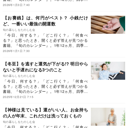
合わせてそのとき「旬」の、食べ物、花、レジャ
2026年1月3日 7:40
ー、家事、行事、そして神社参拝やお墓参りのお
作法など、毎日を充実させるために知っておきた
【お賽銭】は、何円がベスト？ 小銭だけ
いことを400個以上も紹介しています。今回は、
ど、一番いい最強の開運数
Dr.コパさんに伺った日々の小さな開運法について
ご紹介します。
旬の暮らしをたのしむ会
「今日、何する？」「どこ行く？」「何食べ
る？」と思ったとき、開くと必ず答えが見つかる
書籍、『旬のカレンダー』。1年12ヵ月、四季に
合わせてそのとき「旬」の、食べ物、花、レジャ
2026年1月1日 7:30
ー、家事、行事、そして神社参拝やお墓参りのお
作法など、毎日を充実させるために知っておきた
【冬至】を逃すと運気が下がる!? 明日やら
いことを400個以上も紹介しています。今回は、
ないと手遅れになる3つのこと
Dr.コパさんに伺った、お賽銭の金額についてご紹
介します。
旬の暮らしをたのしむ会
「今日、何する？」「どこ行く？」「何食べ
る？」と思ったとき、開くと必ず答えが見つかる
書籍、『旬のカレンダー』。1年12ヵ月、四季に
合わせてそのとき「旬」の、食べ物、花、レジャ
2025年12月21日 7:15
ー、家事、行事、そして神社参拝やお墓参りのお
作法など、毎日を充実させるために知っておきた
【神様は見ている】運がいい人、お金持ち
いことを400個以上も紹介しています。今回は、
の人が年末、これだけは洗っておくもの
Dr.コパさんに伺った日々の小さな開運法について
ご紹介します。
旬の暮らしをたのしむ会
「今日、何する？」「どこ行く？」「何食べ