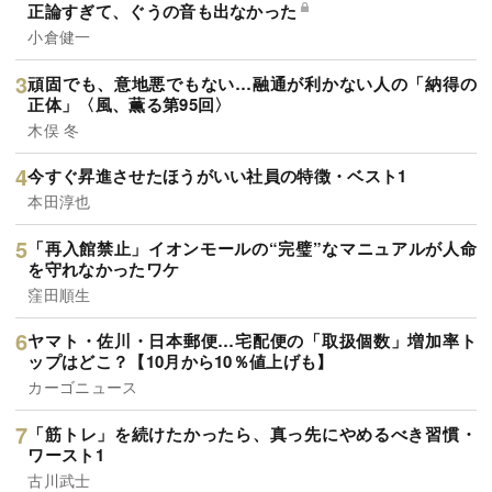
正論すぎて、ぐうの音も出なかった
小倉健一
頑固でも、意地悪でもない…融通が利かない人の「納得の
正体」〈風、薫る第95回〉
木俣 冬
今すぐ昇進させたほうがいい社員の特徴・ベスト1
本田淳也
「再入館禁止」イオンモールの“完璧”なマニュアルが人命
を守れなかったワケ
窪田順生
ヤマト・佐川・日本郵便…宅配便の「取扱個数」増加率ト
ップはどこ？【10月から10％値上げも】
カーゴニュース
「筋トレ」を続けたかったら、真っ先にやめるべき習慣・
ワースト1
古川武士