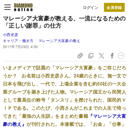
ログイン
マレーシア大富豪が教える、
一流になるための
「正しい謝罪」の仕方
小西史彦
キャリア・働き方
マレーシア大富豪の教え
2017年7月29日 4:50
いまメディアで話題の「マレーシア大富豪」をご存じだろ
うか？ お名前は小西史彦さん。24歳のときに、無一文で
日本を飛び出し、一代で、上場企業を含む約50社の一大企
業グループを築き上げた人物。マレーシア国王から民間人
として最高位の称号「タンスリ」を授けられた、国民的Ｖ
ＩＰである。このたび、小西さんがこれまでの人生で培っ
てきた「最強の人生訓」をまとめた書籍
『マレーシア大富
豪の教え』
が刊行された。本連載では、「お金」「仕事」