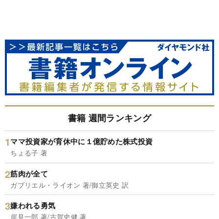
書籍 週間ランキング
ママ投資家が育休中に１億貯めた株式投資
ちょる子 著
筋肉が全て
ガブリエル・ライオン 著/御立英史 訳
嫌われる勇気
岸見一郎 著/古賀史健 著