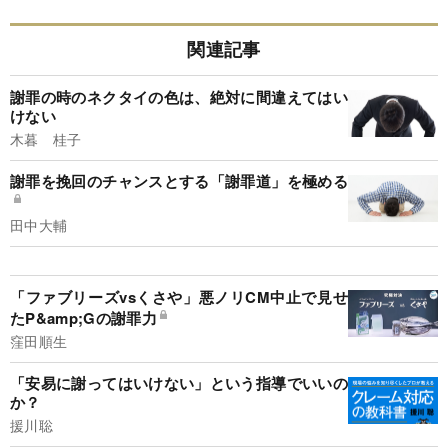
関連記事
謝罪の時のネクタイの色は、絶対に間違えてはい
けない
木暮 桂子
謝罪を挽回のチャンスとする「謝罪道」を極める
田中大輔
「ファブリーズvsくさや」悪ノリCM中止で見せ
たP&amp;Gの謝罪力
窪田順生
「安易に謝ってはいけない」という指導でいいの
か？
援川聡