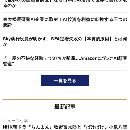
るのか
東大松尾研発AI企業に取材！AI投資を利益に転換する三つの
要諦
Sky執行役員が明かす、SFA定着失敗の【本質的原因】とは何
か
「一度の不快な経験」で87％が離脱…Amazonに学ぶ“AI顧客
管理”
一覧を見る
最新記事
ニュースな本
NHK朝ドラ『らんまん』牧野富太郎と『ばけばけ』小泉八雲