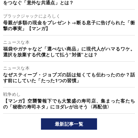
をつなぐ「意外な共通点」とは？
ブラックジャックによろしく
母親が多額の現金をプレゼント→断る息子に告げられた「衝
撃の事実」【マンガ】
ニュースな本
福袋やガチャなど「選べない商品」に現代人がハマるワケ。
選択を放棄する代償として払う“対価”とは？
ニュースな本
なぜスティーブ・ジョブズの話は短くても伝わったのか？話
す前にしていた「たった1つの習慣」
戦争めし
【マンガ】空襲警報下でも大繁盛の寿司店、集まった客たち
の「秘密の寿司ネタ」にヨダレが出そう〈再配信〉
最新記事一覧