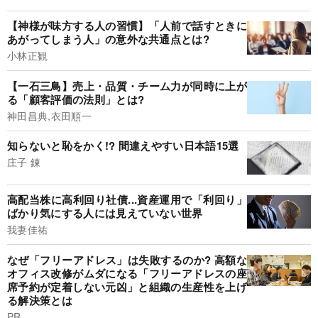
【神様が味方する人の習慣】「人前で話すときに
あがってしまう人」の意外な共通点とは?
小林正観
【一石三鳥】売上・品質・チーム力が同時に上が
る「顧客評価の法則」とは?
神田昌典,衣田順一
知らないと恥をかく!? 間違えやすい日本語15選
庄子 錬
高配当株に高利回り社債...資産運用で「利回り」
ばかり気にする人には見えていない世界
我妻佳祐
なぜ「フリーアドレス」は失敗するのか? 高額な
オフィス改修がムダになる「フリーアドレスの座
席予約が定着しない元凶」と組織の生産性を上げ
る解決策とは
PR