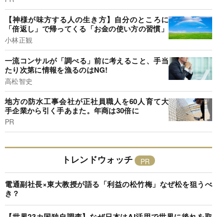
【神様が味方する人の生き方】自分のところに
「倍返し」で帰ってくる「お金の使い方の習慣」
小林正観
一流コンサルが「調べる」前に考えること、手当
たり次第に情報を漁るのはNG!
高松智史
地方の防水工事会社が正社員職人を60人育て大
手企業から引く手あまた。年商は30倍に
PR
トレンドウォッチ
電通副社長×東大教授が語る「利益の松竹梅」なぜ松を狙うべ
き？
【世界23カ国独自調査】なぜ日本はAI活用で世界に後れを取