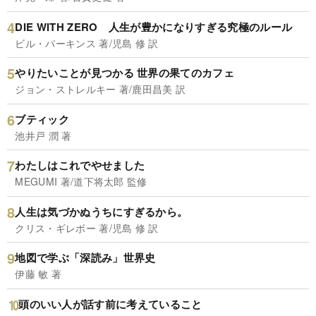
DIE WITH ZERO 人生が豊かになりすぎる究極のルール
ビル・パーキンス 著/児島 修 訳
やりたいことが見つかる 世界の果てのカフェ
ジョン・ストレルキー 著/鹿田昌美 訳
ブティック
池井戸 潤 著
わたしはこれでやせました
MEGUMI 著/道下将太郎 監修
人生は気づかぬうちにすぎるから。
クリス・ギレボー 著/児島 修 訳
地図で学ぶ「深読み」世界史
伊藤 敏 著
頭のいい人が話す前に考えていること