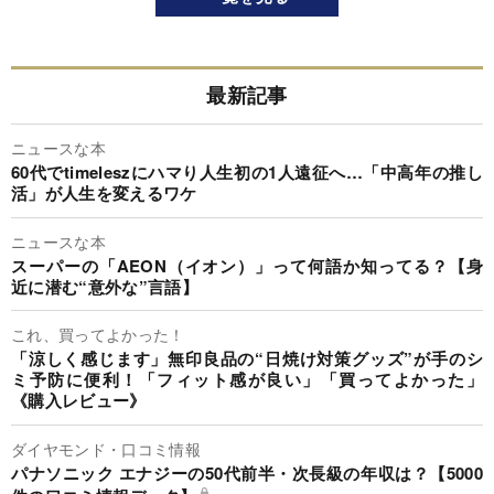
最新記事
ニュースな本
60代でtimeleszにハマり人生初の1人遠征へ…「中高年の推し
活」が人生を変えるワケ
ニュースな本
スーパーの「AEON（イオン）」って何語か知ってる？【身
近に潜む“意外な”言語】
これ、買ってよかった！
「涼しく感じます」無印良品の“日焼け対策グッズ”が手のシ
ミ予防に便利！「フィット感が良い」「買ってよかった」
《購入レビュー》
ダイヤモンド・口コミ情報
パナソニック エナジーの50代前半・次長級の年収は？【5000