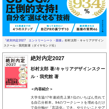
『絶対内定2027 エントリーシート・面接』
杉村太郎・キャリアデザイン
スクール・我究館著（ダイヤモンド社）
絶対内定2027
杉村太郎 著/キャリアデザインスクー
ル・我究館 著
＜内容紹介＞
大学生協17年連続売上第1位のいちばん売れて
る自己分析本。94のワークシートを埋めるだけ
で自分軸が「言語化」でき、やりたいことやア