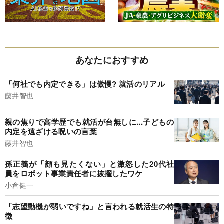
あなたにおすすめ
「何社でも内定できる」は傲慢? 就活のリアル
藤井智也
親の焦りで高学歴でも就活が台無しに...子どもの
内定を遠ざける呪いの言葉
藤井智也
孫正義が「顔も見たくない」と激怒した20代社
員をロボット事業責任者に抜擢したワケ
小倉健一
「志望動機が弱いですね」と言われる就活生の特
徴