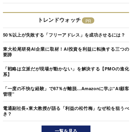
トレンドウォッチ
50％以上が失敗する「フリーアドレス」を成功させるには？
東大松尾研発AI企業に取材！AI投資を利益に転換する三つの
要諦
「戦略は立派だが現場が動かない」を解決する【PMOの進化
系】
「一度の不快な経験」で87％が離脱…Amazonに学ぶ“AI顧客
管理”
電通副社長×東大教授が語る「利益の松竹梅」なぜ松を狙うべ
き？
一覧を見る