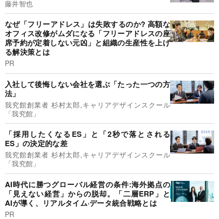
藤井智也
なぜ「フリーアドレス」は失敗するのか? 高額な
オフィス改修がムダになる「フリーアドレスの座
席予約が定着しない元凶」と組織の生産性を上げ
る解決策とは
PR
入社して後悔しない会社を選ぶ「たった一つの方
法」
我究館創業者 杉村太郎,キャリアデザインスクール
「我究館」
「採用したくなるES」と「2秒で落とされる
ES」の決定的な差
我究館創業者 杉村太郎,キャリアデザインスクール
「我究館」
AI時代に勝つグローバル経営の条件:海外拠点の
「見えない経営」からの脱却。「二層ERP」と
AIが導く、リアルタイム·データ統合戦略とは
PR