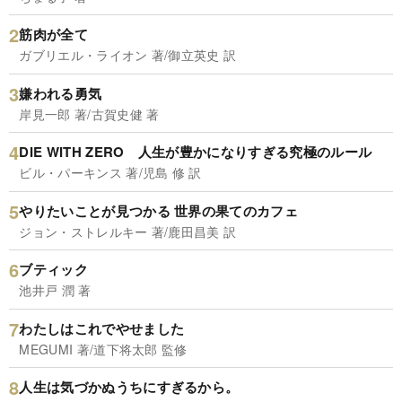
筋肉が全て
ガブリエル・ライオン 著/御立英史 訳
嫌われる勇気
岸見一郎 著/古賀史健 著
DIE WITH ZERO 人生が豊かになりすぎる究極のルール
ビル・パーキンス 著/児島 修 訳
やりたいことが見つかる 世界の果てのカフェ
ジョン・ストレルキー 著/鹿田昌美 訳
ブティック
池井戸 潤 著
わたしはこれでやせました
MEGUMI 著/道下将太郎 監修
人生は気づかぬうちにすぎるから。