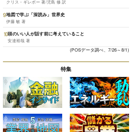
クリス・ギレボー 著/児島 修 訳
地図で学ぶ「深読み」世界史
伊藤 敏 著
頭のいい人が話す前に考えていること
安達裕哉 著
(POSデータ調べ、7/26～8/1)
特集