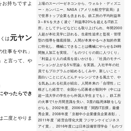
をお持ちですよ
上場のスーパーゼネコンから、ウォルト・ディズニ
ー・カンパニー、NASA（アメリカ航空宇宙局）ま
で世界トップ企業も含まれる。鉄工所の平均利益率
3～8％を大きく凌ぐ「利益率20%を超えるIT鉄工
所」としてテレビなどにも取り上げられ、年間2000
人超が本社見学に訪れる。生産性追求と監視・管理
元ヤン
多くは
型の指導を徹底排除。人間が本来やるべき知的作業
に特化し、機械にできることは機械にやらせる24時
の仕事をやれ」
間無人加工を実現。「ものづくりの前に人づくり」
「利益より人の成長を追いかける」「社員のモチベ
」と言って、や
ーションが上がる5％理論」を実践。入社半年の社
員でもプログラムが組めるしくみや、新しいこと・
面白いことにどんどんチャレンジできる風土で、や
る気あふれる社員が続出。人間本来の「合理性」に
」
根ざした経営で、全国から応募者が殺到中（中には
にやったらでき
超一流大学の学生から外国人学生までも）。鉄工所
の火事で1か月間意識を失い、3度の臨死体験をしな
がらも、2002年度、2006年度「関西IT百撰」最優
秀企業。2008年度「京都中小企業優良企業表彰」、
は二度とやりま
2011年度「経営合理化大賞 フジサンケイビジネス
アイ賞」、2016年度には日本設備管理学会「ものづ