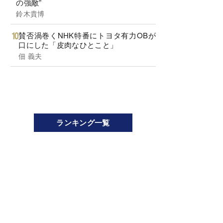
の強敵”
鈴木貴博
賛否渦巻くNHK特番にトヨタ有力OBが
口にした「皮肉なひとこと」
佃 義夫
ランキング一覧