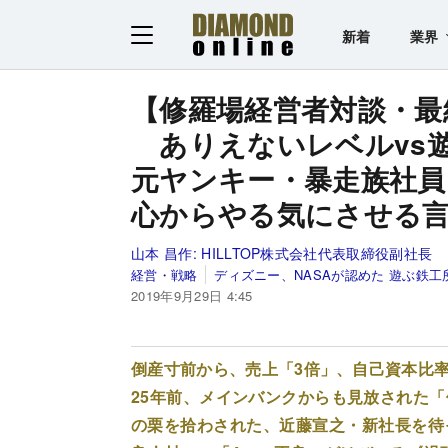
新着
業界
【修羅場経営者対談・最
ありえないレベルvs
元ヤンキー・暴走族社員
心からやる気にさせる
山本 昌作:
HILLTOP株式会社代表取締役副社長
経営・戦略
ディズニー、NASAが認めた 遊ぶ鉄工
2019年9月29日 4:45
倒産寸前から、売上「3倍」、自己資本比率「
25年前、メインバンクからも見放された
の栗を拾わされた、近藤宣之・新社長を待