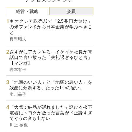
経営・戦略
会員
キオクシア株売却で「2.5兆円大儲け」
の米ファンドから日本企業が学ぶべきこ
と
真壁昭夫
さすがにアカンやろ…イケイケ社長が電
話口で言い放った「失礼過ぎるひと言」
【マンガ】
岩本有平
「地頭のいい人」と「地頭の悪い人」を
残酷に分断する、たった1つの違い。
小川晶子
「大雪で納品が遅れました」詫びる松下
電器にトヨタが放った言葉がド正論すぎ
てぐうの音も出ない
川上 徹也