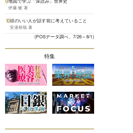
地図で学ぶ「深読み」世界史
伊藤 敏 著
頭のいい人が話す前に考えていること
安達裕哉 著
(POSデータ調べ、7/26～8/1)
特集