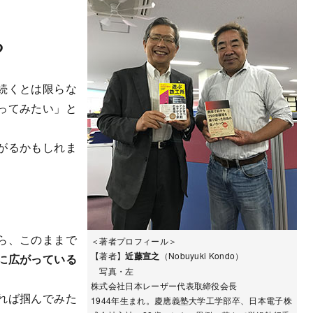
る
続くとは限らな
ってみたい」と
がるかもしれま
ら、このままで
＜著者プロフィール＞
【著者】
近藤宣之
（Nobuyuki Kondo）
に広がっている
写真・左
株式会社日本レーザー代表取締役会長
れば掴んでみた
1944年生まれ。慶應義塾大学工学部卒、日本電子株