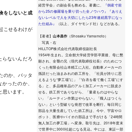
経営学会」の副会長も務める。著書に、
『倒産寸前
から25の修羅場を乗り切った全ノウハウ』
『ありえ
険をしないと成
ないレベルで人を大切にしたら23年連続黒字になっ
た仕組み』
（以上、ダイヤモンド社）などがある。
起こせるわけが
【著者】
山本昌作
（Shosaku Yamamoto）
写真・右
HILLTOP株式会社代表取締役副社長
1954年生まれ。立命館大学経営学部卒業後、母に懇
たらないんだろ
願され、全聾の兄（現代表取締役社長）のためにつ
くった有限会社山本精工に入社。自動車メーカーの
孫請だった油まみれの鉄工所を、「社員が誇りに思
たのか、バッタ
えるような“夢工場”に」「“白衣を着て働く工場”にす
なかったのか、
る」と、多品種単品のアルミ加工メーカーに脱皮さ
と思います。
せる。鉄工所でありながら、「量産ものはやらな
い」「ルーティン作業はやらない」「職人はつくら
ない」という型破りな発想で改革を断行。毎日同じ
部品を大量生産していた鉄工所は、今や、宇宙やロ
ボット、医療やバイオの部品まで手がける「24時間
無人加工の夢工場」へ変身。取引先は、2018年度末
で世界中に3000社超になる見込。中には、東証一部