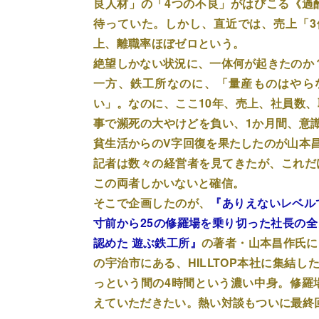
良人材」の「4つの不良」がはびこる《過
待っていた。しかし、直近では、売上「3倍
上、離職率ほぼゼロという。
絶望しかない状況に、一体何が起きたのか
一方、鉄工所なのに、「量産ものはやら
い」。なのに、ここ10年、売上、社員数
事で瀕死の大やけどを負い、1か月間、意
貧生活からのV字回復を果たしたのが山本昌作
記者は数々の経営者を見てきたが、これだ
この両者しかいないと確信。
そこで企画したのが、
『ありえないレベル
寸前から25の修羅場を乗り切った社長の
認めた 遊ぶ鉄工所』
の著者・山本昌作氏に
の宇治市にある、HILLTOP本社に集結
っという間の4時間という濃い中身。修羅
えていただきたい。熱い対談もついに最終回