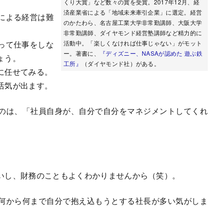
くり大賞」など数々の賞を受賞。2017年12月、経
済産業省による「地域未来牽引企業」に選定。経営
による経営は難
のかたわら、名古屋工業大学非常勤講師、大阪大学
非常勤講師、ダイヤモンド経営塾講師など精力的に
って仕事をしな
活動中。「楽しくなければ仕事じゃない」がモット
ー。著書に、
『ディズニー、NASAが認めた 遊ぶ鉄
ょう。
工所』
（ダイヤモンド社）がある。
に任せてみる。
活気が出ます。
のは、「社員自身が、自分で自分をマネジメントしてくれ
いし、財務のこともよくわかりませんから（笑）。
何から何まで自分で抱え込もうとする社長が多い気がしま