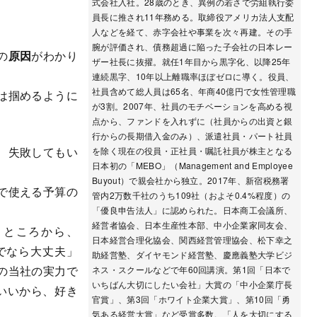
式会社入社。28歳のとき、異例の若さで労組執行委
。
員長に推され11年務める。取締役アメリカ法人支配
人などを経て、赤字会社や事業を次々再建。その手
腕が評価され、債務超過に陥った子会社の日本レー
の
原因
がわかり
ザー社長に抜擢。就任1年目から黒字化、以降25年
連続黒字、10年以上離職率ほぼゼロに導く。役員、
社員含めて総人員は65名、年商40億円で女性管理職
は掴めるように
が3割。2007年、社員のモチベーションを高める視
点から、ファンドを入れずに（社員からの出資と銀
行からの長期借入金のみ）、派遣社員・パート社員
、失敗してもい
を除く現在の役員・正社員・嘱託社員が株主となる
日本初の「MEBO」（Management and Employee
Buyout）で親会社から独立。2017年、新宿税務署
で使える予算の
管内2万数千社のうち109社（およそ0.4%程度）の
「優良申告法人」に認められた。日本商工会議所、
経営者協会、日本生産性本部、中小企業家同友会、
うところから、
日本経営合理化協会、関西経営管理協会、松下幸之
までなら大丈夫」
助経営塾、ダイヤモンド経営塾、慶應義塾大学ビジ
の当社の実力で
ネス・スクールなどで年60回講演。第1回「日本で
いちばん大切にしたい会社」大賞の「中小企業庁長
いいから、好き
官賞」、第3回「ホワイト企業大賞」、第10回「勇
気ある経営大賞」など受賞多数。「人を大切にする