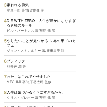
嫌われる勇気
岸見一郎 著/古賀史健 著
DIE WITH ZERO 人生が豊かになりすぎ
る究極のルール
ビル・パーキンス 著/児島 修 訳
やりたいことが見つかる 世界の果てのカ
フェ
ジョン・ストレルキー 著/鹿田昌美 訳
ブティック
池井戸 潤 著
わたしはこれでやせました
MEGUMI 著/道下将太郎 監修
人生は気づかぬうちにすぎるから。
クリス・ギレボー 著/児島 修 訳