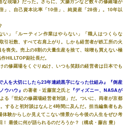
酷な現場》だった。さらに、大腸ガンなど数々の修羅場が
」、自己資本比率「10倍」、純資産「28倍」。10年以
？
ない」「ルーティン作業はやらない」「職人はつくらな
、取引社数、すべて右肩上がり。しかも経営者が鉄工所の火
識を喪失。売上の8割の大量生産を捨て、味噌も買えない極
HILLTOP副社長だ。
けの修羅場をくぐりぬけ、いつも笑顔の経営者は日本でも
で人を大切にしたら23年連続黒字になった仕組み』
『倒産
全ノウハウ』
の著者・近藤宣之氏と
『ディズニー、NASAが
よる「世紀の修羅場経営者対談」だ。ついに、両者が京都
した。すると初対談はなんと4時間に及んだ。担当編集者もあ
場体験からしか見えてこない情景から今後の人生をぜひ考
！ 最後に何が語られるのだろうか？（構成・藤吉 豊）