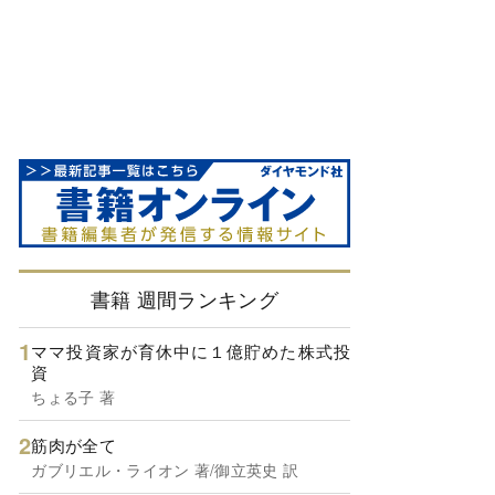
書籍 週間ランキング
ママ投資家が育休中に１億貯めた株式投
資
ちょる子 著
筋肉が全て
ガブリエル・ライオン 著/御立英史 訳