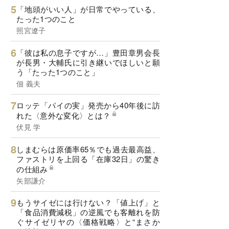
「地頭がいい人」が日常でやっている、
たった1つのこと
照宮遼子
「彼は私の息子ですが…」豊田章男会長
が長男・大輔氏に引き継いでほしいと願
う「たった1つのこと」
佃 義夫
ロッテ「パイの実」発売から40年後に訪
れた〈意外な変化〉とは？
伏見 学
しまむらは原価率65％でも過去最高益、
ファストリを上回る「在庫32日」の驚き
の仕組み
矢部謙介
もうサイゼには行けない？「値上げ」と
「食品消費減税」の逆風でも客離れを防
ぐサイゼリヤの〈価格戦略〉と“まさか