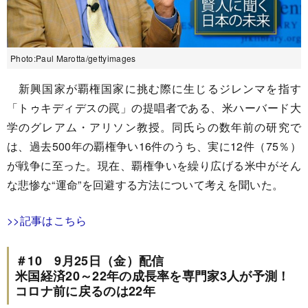
Photo:Paul Marotta/gettyimages
新興国家が覇権国家に挑む際に生じるジレンマを指す
「トゥキディデスの罠」の提唱者である、米ハーバード大
学のグレアム・アリソン教授。同氏らの数年前の研究で
は、過去500年の覇権争い16件のうち、実に12件（75％）
が戦争に至った。現在、覇権争いを繰り広げる米中がそん
な悲惨な“運命”を回避する方法について考えを聞いた。
>>記事はこちら
＃10 9月25日（金）配信
米国経済20～22年の成長率を専門家3人が予測！
コロナ前に戻るのは22年