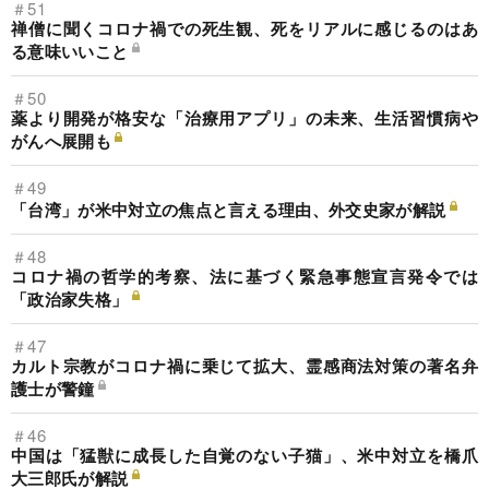
＃51
禅僧に聞くコロナ禍での死生観、死をリアルに感じるのはあ
る意味いいこと
＃50
薬より開発が格安な「治療用アプリ」の未来、生活習慣病や
がんへ展開も
＃49
「台湾」が米中対立の焦点と言える理由、外交史家が解説
＃48
コロナ禍の哲学的考察、法に基づく緊急事態宣言発令では
「政治家失格」
＃47
カルト宗教がコロナ禍に乗じて拡大、霊感商法対策の著名弁
護士が警鐘
＃46
中国は「猛獣に成長した自覚のない子猫」、米中対立を橋爪
大三郎氏が解説