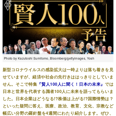
Photo by Kazutoshi Sumitomo, Bloomberg/gettyimages, Yosh
新型コロナウイルスの感染拡大は一時よりは落ち着きを見
せていますが、経済や社会の先行きははっきりとしていま
せん。そこで特集
『賢人100人に聞く！日本の未来』
では
日本と世界を代表する識者100人に未来を語ってもらいま
した。日本企業はどうなる!?株価は上がる!?国際情勢は？
といった疑問に答え、医療、政治、教育、文化、宗教など
幅広い分野の羅針盤を4週間にわたり紹介します。ぜひ、