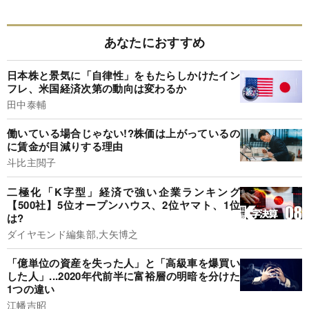
あなたにおすすめ
日本株と景気に「自律性」をもたらしかけたイン
フレ、米国経済次第の動向は変わるか
田中泰輔
働いている場合じゃない!?株価は上がっているの
に賃金が目減りする理由
斗比主閲子
二極化「K字型」経済で強い企業ランキング
【500社】5位オープンハウス、2位ヤマト、1位
は?
ダイヤモンド編集部,大矢博之
「億単位の資産を失った人」と「高級車を爆買い
した人」...2020年代前半に富裕層の明暗を分けた
1つの違い
江幡吉昭