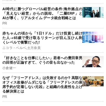
AI時代に勝つグローバル経営の条件:海外拠点の
「見えない経営」からの脱却。「二層ERP」と
AIが導く、リアルタイム·データ統合戦略とは
PR
赤ちゃんの頃から「1日1ドル」だけ投資し続け
た人→65歳で受け取るリターンが目ん玉ひん剥
くレベルで衝撃だった!
ニコラ・ベルベ,土方奈美
「好きなことを仕事にしたい」若者への豊田章男
の回答が正論すぎて、ぐうの音も出なかった
小倉健一
なぜ「フリーアドレス」は失敗するのか? 高額な
オフィス改修がムダになる「フリーアドレスの座
席予約が定着しない元凶」と組織の生産性を上げ
る解決策とは
PR