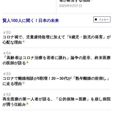
2020年9月21日
賢人100人に聞く！日本の未来
フォロー
＃55
コロナ禍で、児童虐待急増に加えて「0歳児・胎児の発育」が
心配な理由
＃54
「高齢者はコロナ治療を若者に譲れ」論争の是非、終末医療
の医師が語る
＃53
コロナで離婚相談が5割増！20～30代が「熟年離婚の前倒し」
に走る理由
＃52
再生医療の第一人者が語る、「公的保険＝医療」を崩し病院
が潤う仕組み